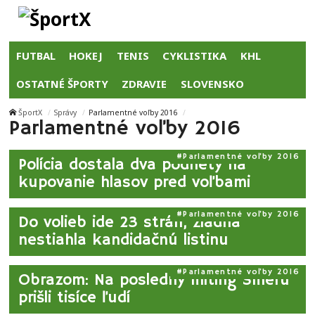
FUTBAL
HOKEJ
TENIS
CYKLISTIKA
KHL
OSTATNÉ ŠPORTY
ZDRAVIE
SLOVENSKO
ŠportX
Správy
Parlamentné voľby 2016
Parlamentné voľby 2016
Parlamentné voľby 2016
Polícia dostala dva podnety na
kupovanie hlasov pred voľbami
Parlamentné voľby 2016
Do volieb ide 23 strán, žiadna
nestiahla kandidačnú listinu
Parlamentné voľby 2016
Obrazom: Na posledný míting Smeru
prišli tisíce ľudí