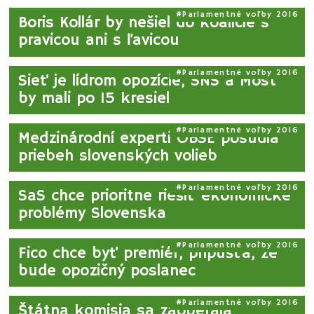
Parlamentné voľby 2016
Boris Kollár by nešiel do koalície s
pravicou ani s ľavicou
Parlamentné voľby 2016
Sieť je lídrom opozície, SNS a Most
by mali po 15 kresiel
Parlamentné voľby 2016
Medzinárodní experti OBSE posúdia
priebeh slovenských volieb
Parlamentné voľby 2016
SaS chce prioritne riešiť ekonomické
problémy Slovenska
Parlamentné voľby 2016
Fico chce byť premiér, pripúšťa, že
bude opozičný poslanec
Parlamentné voľby 2016
Štátna komisia sa zaoberala