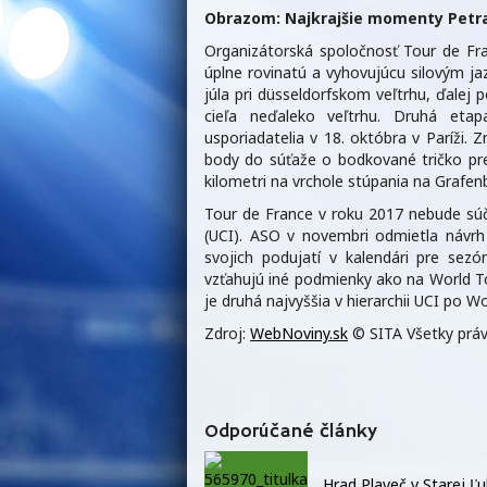
Obrazom: Najkrajšie momenty Petra
Organizátorská spoločnosť Tour de Fr
úplne rovinatú a vyhovujúcu silovým ja
júla pri düsseldorfskom veľtrhu, ďalej 
cieľa neďaleko veľtrhu. Druhá eta
usporiadatelia v 18. októbra v Paríži.
body do súťaže o bodkované tričko pre
kilometri na vrchole stúpania na Grafen
Tour de France v roku 2017 nebude súč
(UCI). ASO v novembri odmietla návrh 
svojich podujatí v kalendári pre sez
vzťahujú iné podmienky ako na World To
je druhá najvyššia v hierarchii UCI po Wo
Zdroj:
WebNoviny.sk
© SITA Všetky práv
Odporúčané články
Hrad Plaveč v Starej Ľ