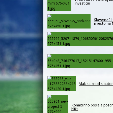
investíciu
Slovenské h
miesto na
Vlak sa zrazil s auto
Ronaldinho posiela pozdr
blíži!