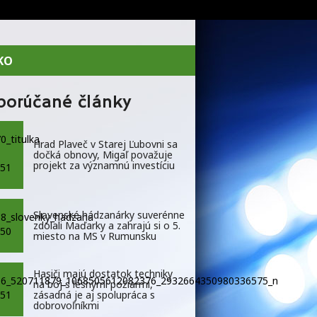
KO
porúčané články
Hrad Plaveč v Starej Ľubovni sa
dočká obnovy, Migaľ považuje
projekt za významnú investíciu
Slovenské hádzanárky suverénne
zdolali Maďarky a zahrajú si o 5.
miesto na MS v Rumunsku
Hasiči majú dostatok techniky
na boj s lesnými požiarmi,
zásadná je aj spolupráca s
dobrovoľníkmi