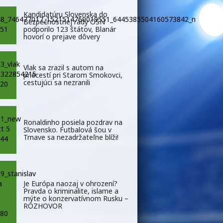
Kandidatúru Slovenska do
Bezpečnostnej rady OSN
podporilo 123 štátov, Blanár
hovorí o prejave dôvery
Vlak sa zrazil s autom na
priecestí pri Starom Smokovci,
cestujúci sa nezranili
Ronaldinho posiela pozdrav na
Slovensko. Futbalová šou v
Trnave sa nezadržateľne blíži!
Je Európa naozaj v ohrození?
Pravda o kriminalite, islame a
mýte o konzervatívnom Rusku –
ROZHOVOR