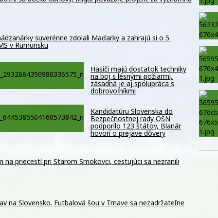
ádzanárky suverénne zdolali Maďarky a zahrajú si o 5.
 MS v Rumunsku
Hasiči majú dostatok techniky
na boj s lesnými požiarmi,
zásadná je aj spolupráca s
dobrovoľníkmi
Kandidatúru Slovenska do
Bezpečnostnej rady OSN
podporilo 123 štátov, Blanár
hovorí o prejave dôvery
m na priecestí pri Starom Smokovci, cestujúci sa nezranili
av na Slovensko. Futbalová šou v Trnave sa nezadržateľne