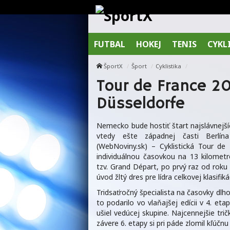
FUTBAL
HOKEJ
TENIS
CYKL
ŠportX
Šport
Cyklistika
Tour de France 2
Düsseldorfe
Nemecko bude hostiť štart najslávnejší
vtedy ešte západnej časti Berlín
(WebNoviny.sk) – Cyklistická Tour d
individuálnou časovkou na 13 kilometr
tzv. Grand Départ, po prvý raz od rok
úvod žltý dres pre lídra celkovej klasifiká
Tridsaťročný špecialista na časovky dlho
to podarilo vo vlaňajšej edícii v 4. e
ušiel vedúcej skupine. Najcennejšie tri
závere 6. etapy si pri páde zlomil kľúčnu