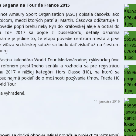
 Sagana na Tour de France 2015
ance Amaury Sport Organisation (ASO) opísala časovku ako
zdcom, medzi ktorých patrí aj Martin. Časovka odštartuje 1.
povedie popri brehu rieky Rýn do Kráľovskej aleje a odtiaľ do
pa TdF 2017 sa pôjde z Düsseldorfu, detaily oznámia
 Známe je jedine to, že etapa povedie centrom mesta a prvé
 víťaza vrchárskej súťaže sa budú dať získať už na šiestom
berg.
asťou kalendára World Tour Medzinárodnej cyklistickej únie
reforiem prestížneho seriálu a rozhodla sa pre registráciu
ónu 2017 v nižšej kategórii Hors Classe (HC), na ktorú sa
ur, najmä pokiaľ ide o možnosti pozývania tímov. Trieda HC
rld Tour.
a vyhradené.
14. januára 2016
ubovni sa dočká obnovy, Migaľ považuje projekt za významnú