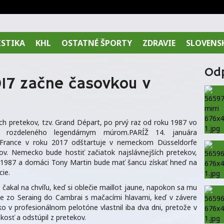
ISTIKA
KHL
OSTATNÉ ŠPORTY
ZDRAVIE
SLOVENS
Od
017 začne časovkou v
ch pretekov, tzv. Grand Départ, po prvý raz od roku 1987 vo
a rozdeleného legendárnym múrom.PARÍŽ 14. januára
e France v roku 2017 odštartuje v nemeckom Düsseldorfe
ov. Nemecko bude hostiť začiatok najslávnejších pretekov,
u 1987 a domáci Tony Martin bude mať šancu získať hneď na
cie.
 čakal na chvíľu, keď si oblečie maillot jaune, napokon sa mu
tape zo Seraing do Cambrai s mačacími hlavami, keď v závere
čko v profesionálnom pelotóne vlastnil iba dva dni, pretože v
 kosť a odstúpil z pretekov.