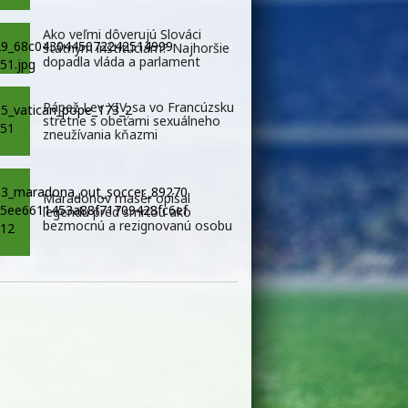
Ako veľmi dôverujú Slováci
štátnym inštitúciám? Najhoršie
dopadla vláda a parlament
Pápež Lev XIV. sa vo Francúzsku
stretne s obeťami sexuálneho
zneužívania kňazmi
Maradonov masér opísal
legendu pred smrťou ako
bezmocnú a rezignovanú osobu