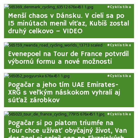
Cyklistika
Menší chaos v Dánsku. V cieli sa po
15 minútach menil víťaz, Kubiš zostal
druhý celkovo – VIDEO
Cyklistika
Evenepoel na Tour de France potvrdil
výbornú formu a nové možnosti
Cyklistika
Pogačar a jeho tím UAE Emirates-
XRG s veľkým náskokom vyhrali aj
súťaž zárobkov
Cyklistika
Pogačar si po piatom triumfe na
Tour chce užívať obyčajný život, Van