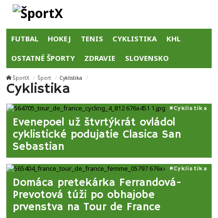
FUTBAL
HOKEJ
TENIS
CYKLISTIKA
KHL
OSTATNÉ ŠPORTY
ZDRAVIE
SLOVENSKO
ŠportX
Šport
Cyklistika
Cyklistika
Cyklistika
Evenepoel už štvrtýkrát ovládol
cyklistické podujatie Clasica San
Sebastian
Cyklistika
Domáca pretekárka Ferrandová-
Prevotová túži po obhajobe
prvenstva na Tour de France