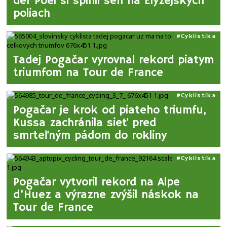
der Poel si splnil sen na Elyzejských
poliach
Cyklistika
Tadej Pogačar vyrovnal rekord piatym
triumfom na Tour de France
Cyklistika
Pogačar je krok od piateho triumfu,
Kussa zachránila sieť pred
smrteľným pádom do rokliny
Cyklistika
Pogačar vytvoril rekord na Alpe
d’Huez a výrazne zvýšil náskok na
Tour de France