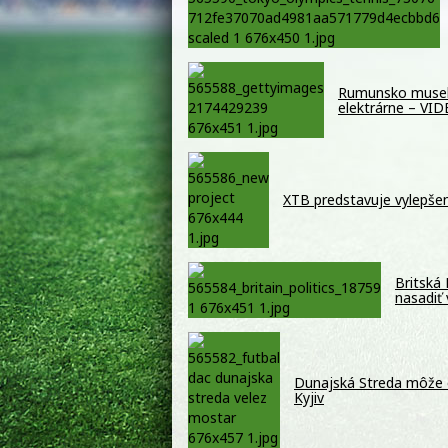
Rumunsko muselo 
elektrárne – VI
XTB predstavuje vylepšen
Britská
nasadiť
Dunajská Streda môže 
Kyjiv