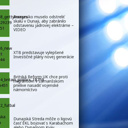
Rumunsko muselo odstreliť
skalu v Dunaji, aby zabránilo
odstaveniu jadrovej elektrárne –
VIDEO
XTB predstavuje vylepšené
Investičné plány novej generácie
Britská Reform UK chce proti
migrantom v Lamanšskom
prielive nasadiť vojenské
námorníctvo
Dunajská Streda môže o ligovú
časť EKL bojovať s Karabachom
alebo Dynamom Kyjiv