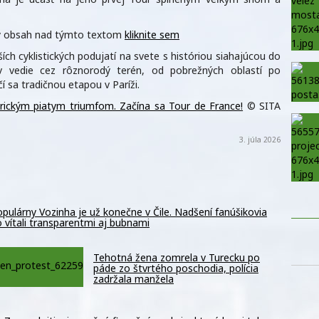
aný obsah nad týmto textom
kliknite sem
ích cyklistických podujatí na svete s históriou siahajúcou do
v vedie cez rôznorodý terén, od pobrežných oblastí po
 sa tradičnou etapou v Paríži.
orickým piatym triumfom. Začína sa Tour de France!
© SITA
3. júla 2026
pulárny Vozinha je už konečne v Čile. Nadšení fanúšikovia
 vítali transparentmi aj bubnami
Tehotná žena zomrela v Turecku po
páde zo štvrtého poschodia, polícia
zadržala manžela