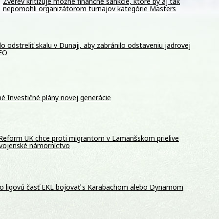
Zverev kritizuje možné finančné sankcie, ktoré by aj tak
nepomohli organizátorom turnajov kategórie Masters
odstreliť skalu v Dunaji, aby zabránilo odstaveniu jadrovej
DEO
é Investičné plány novej generácie
 Reform UK chce proti migrantom v Lamanšskom prielive
 vojenské námorníctvo
o ligovú časť EKL bojovať s Karabachom alebo Dynamom