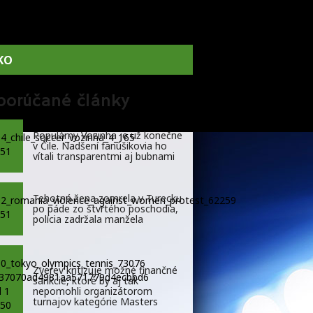
KO
porúčané články
Populárny Vozinha je už konečne
v Čile. Nadšení fanúšikovia ho
vítali transparentmi aj bubnami
Tehotná žena zomrela v Turecku
po páde zo štvrtého poschodia,
polícia zadržala manžela
Zverev kritizuje možné finančné
sankcie, ktoré by aj tak
nepomohli organizátorom
turnajov kategórie Masters