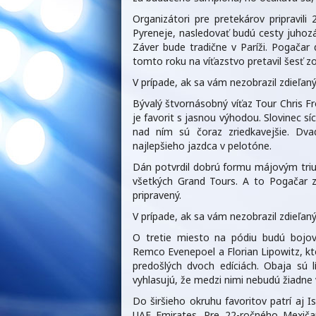
Organizátori pre pretekárov pripravil
Pyreneje, nasledovať budú cesty juh
Záver bude tradične v Paríži. Pogačar 
tomto roku na víťazstvo pretavil šesť zo
V prípade, ak sa vám nezobrazil zdieľ
Bývalý štvornásobný víťaz Tour Chris 
je favorit s jasnou výhodou. Slovinec sí
nad ním sú čoraz zriedkavejšie. Dv
najlepšieho jazdca v pelotóne.
Dán potvrdil dobrú formu májovým trium
všetkých Grand Tours. A to Pogačar z
pripravený.
V prípade, ak sa vám nezobrazil zdieľ
O tretie miesto na pódiu budú bojov
Remco Evenepoel a Florian Lipowitz, kt
predošlých dvoch edíciách. Obaja sú 
vyhlasujú, že medzi nimi nebudú žiadne 
Do širšieho okruhu favoritov patrí aj 
UAE Emirates. Pre 22-ročného Mexič