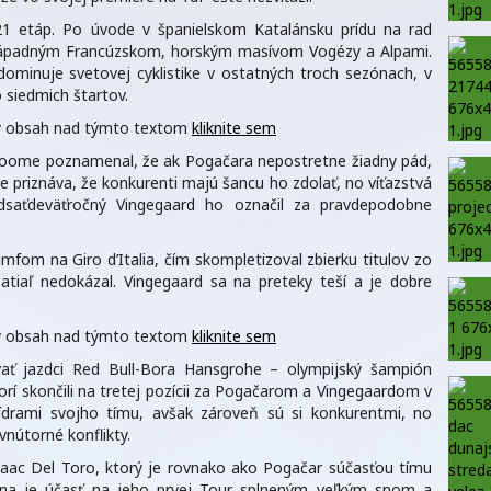
i 21 etáp. Po úvode v španielskom Katalánsku prídu na rad
ozápadným Francúzskom, horským masívom Vogézy a Alpami.
dominuje svetovej cyklistike v ostatných troch sezónach, v
 siedmich štartov.
aný obsah nad týmto textom
kliknite sem
Froome poznamenal, že ak Pogačara nepostretne žiadny pád,
ce priznáva, že konkurenti majú šancu ho zdolať, no víťazstvá
adsaťdeväťročný Vingegaard ho označil za pravdepodobne
fom na Giro d’Italia, čím skompletizoval zbierku titulov zo
atiaľ nedokázal. Vingegaard sa na preteky teší a je dobre
aný obsah nad týmto textom
kliknite sem
ať jazdci Red Bull-Bora Hansgrohe – olympijský šampión
orí skončili na tretej pozícii za Pogačarom a Vingegaardom v
lídrami svojho tímu, avšak zároveň sú si konkurentmi, no
vnútorné konflikty.
Isaac Del Toro, ktorý je rovnako ako Pogačar súčasťou tímu
ana je účasť na jeho prvej Tour splneným veľkým snom a