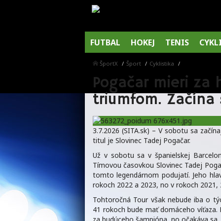
FUTBAL
HOKEJ
TENIS
CYKL
ŠportX
Šport
Cyklistika
Pogačar mieri za 
triumfom. Začína 
3.7.2026 (SITA.sk) – V sobotu sa začína
titul je Slovinec Tadej Pogačar.
Už v sobotu sa v španielskej Barcelo
Tímovou časovkou Slovinec Tadej Pogač
tomto legendárnom podujatí. Jeho hla
rokoch 2022 a 2023, no v rokoch 2021,
Tohtoročná Tour však nebude iba o tý
41 rokoch bude mať domáceho víťaza. Ml
za budúceho šampióna, no očakáva sa, ž