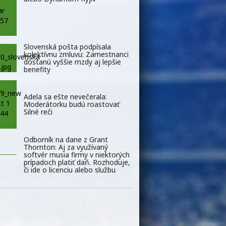
Slovenská pošta podpísala
kolektívnu zmluvu: Zamestnanci
dostanú vyššie mzdy aj lepšie
benefity
Adela sa ešte nevečerala:
Moderátorku budú roastovať
Silné reči
Odborník na dane z Grant
Thornton: Aj za využívaný
softvér musia firmy v niektorých
prípadoch platiť daň. Rozhoduje,
či ide o licenciu alebo službu