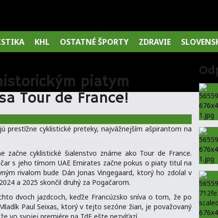
ISTIKA
KHL
OSTATNÉ ŠPORTY
ZDRAVIE
SLOVENS
Od
historickým piatym
sa Tour de France!
jú prestížne cyklistické preteky, najvážnejším ašpirantom na
ne začne cyklistické šialenstvo známe ako Tour de France.
ar s jeho tímom UAE Emirates začne pokus o piaty titul na
vným rivalom bude Dán Jonas Vingegaard, ktorý ho zdolal v
 2024 a 2025 skončil druhý za Pogačarom.
chto dvoch jazdcoch, keďže Francúzsko sníva o tom, že po
adík Paul Seixas, ktorý v tejto sezóne žiari, je považovaný
e vo svojej premiére na TdF ešte nezvíťazí.