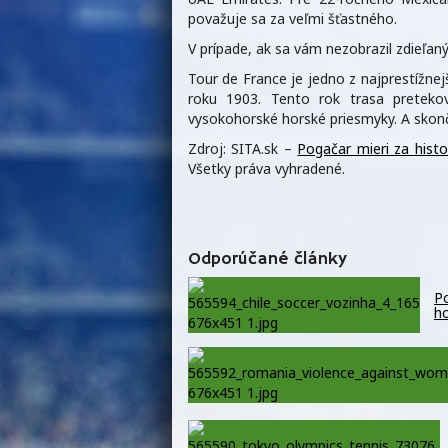
považuje sa za veľmi šťastného.
V prípade, ak sa vám nezobrazil zdieľ
Tour de France je jedno z najprestížnejš
roku 1903. Tento rok trasa preteko
vysokohorské horské priesmyky. A skončí
Zdroj: SITA.sk –
Pogačar mieri za hist
Všetky práva vyhradené.
Odporúčané články
Po
ho