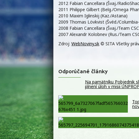
2012 Fabian Cancellara (Švaj./RadioSha
2011 Philippe Gilbert (Belg./Omega Ph
2010 Maxim Iglinskij (Kaz./Astana)
2009 Thomas Lövkvist (Švéd./Columbia
2008 Fabian Cancellara (Švaj./Team CSC
2007 Alexandr Kolobnev (Rus./Team CS
Zdroj:
WebNoviny.sk
© SITA Všetky práv
Odporúčané články
Na pamätníku Pobjednik slá
plnení úloh v misii UNPR
Top
nov