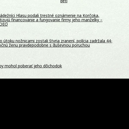
deti
ádežníci Hlasu podali trestné oznámenie na Korčoka,
itizujú financovanie a fungovanie firmy jeho manželky –
IDEO
o útoku nožnicami zostali štyria zranení, polícia zadržala 44-
očnú ženu pravdepodobne s duševnou poruchou
aby mohol poberať jeho dôchodok
za článok o SIS vo francúzskom časopise, tajná služba skončila
 traja zadržaní. Portugalská polícia obsadila loď s
a otvorenom mori