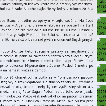
viatich štrkových úsekov, ktoré robia preteky výnimočnými.
ahol na Strade Bianche najlepšie výsledky v rokoch 2013 a
rade Bianche tretím európskym v tejto sezóne. Na úvod
n Luis v Argentíne, v závere februára sa postavil na štart
– Omloop Het Nieuwsblad a Kuurne-Brusel-Kuurne. Obsadil v
bol štvrtý. Najbližšie na neho čaká 9. – 15. marca etapové
ku a 19. marca už príde na rad prvá z monumentálnych jarných
 potvrdilo, že tieto špeciálne preteky sa nevyhrávajú v
 tvorilo stúpanie až takmer do centra Sieny zväčša úzkymi
nestratiť kontakt. Kilometer pred cieľom sa profil zdvihol na
e to dokonca 16-percentné stúpanie. Posledné metre po
ľa na námestí Piazza il Campo.
odil po 20 kilometroch a ocitla sa v ňom osmička jazdcov.
istar, Sky a Trek-Segafredo. Do tuhého začalo ísť v treťom a
rezval Etixx-QuickStep. Belgický tím využil silný vietor a v
 medzi nimi aj Peter Sagan. Potom sa do toho opreli jazdci
k minulosťou. Pokoj však netrval dlho, na piatom prašnom
sti, medzi nimi aj Gianluca Brambilla. Menej ako 50 km pred
hlavnou skupinou. Na konci šiesteho štrkového sektoru sa k