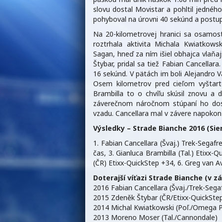
slovu dostal Movistar a pohltil jedného
pohyboval na úrovni 40 sekúnd a postup
Na 20-kilometrovej hranici sa osamost
roztrhala aktivita Michala Kwiatkows
Sagan, hneď za ním išiel obhajca vlaňa
Štybar, pridal sa tiež Fabian Cancella
16 sekúnd. V pätách im boli Alejandro V
Osem kilometrov pred cieľom vyštarto
Brambilla to o chvíľu skúsil znovu 
záverečnom náročnom stúpaní ho dost
vzadu. Cancellara mal v závere napokon vi
Výsledky – Strade Bianche 2016 (Sien
1. Fabian Cancellara (Švaj.) Trek-Segaf
čas, 3. Gianluca Brambilla (Tal.) Etixx-
(ČR) Etixx-QuickStep +34, 6. Greg van 
Doterajší víťazi Strade Bianche (v zá
2016 Fabian Cancellara (Švaj./Trek-Sega
2015 Zdeněk Štybar (ČR/Etixx-QuickSte
2014 Michal Kwiatkowski (Poľ./Omega 
2013 Moreno Moser (Tal./Cannondale)