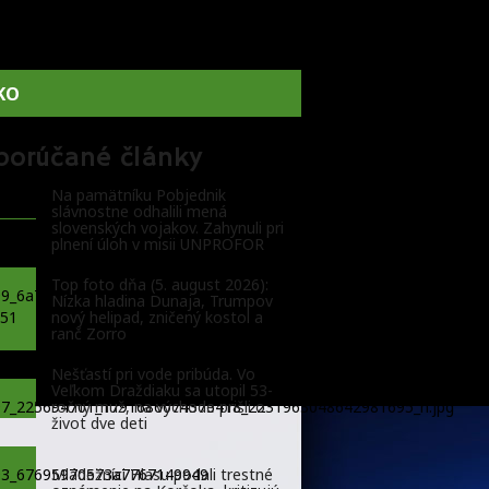
KO
porúčané články
Na pamätníku Pobjednik
slávnostne odhalili mená
slovenských vojakov. Zahynuli pri
plnení úloh v misii UNPROFOR
Top foto dňa (5. august 2026):
Nízka hladina Dunaja, Trumpov
nový helipad, zničený kostol a
ranč Zorro
Nešťastí pri vode pribúda. Vo
Veľkom Draždiaku sa utopil 53-
ročný muž, na východe prišli o
život dve deti
Mládežníci Hlasu podali trestné