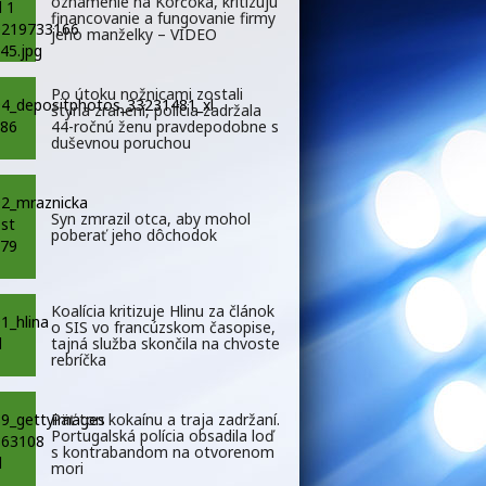
oznámenie na Korčoka, kritizujú
financovanie a fungovanie firmy
jeho manželky – VIDEO
Po útoku nožnicami zostali
štyria zranení, polícia zadržala
44-ročnú ženu pravdepodobne s
duševnou poruchou
Syn zmrazil otca, aby mohol
poberať jeho dôchodok
Koalícia kritizuje Hlinu za článok
o SIS vo francúzskom časopise,
tajná služba skončila na chvoste
rebríčka
Päť ton kokaínu a traja zadržaní.
Portugalská polícia obsadila loď
s kontrabandom na otvorenom
mori