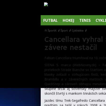
FUTBAL
HOKEJ
TENIS
CYKL
ŠportX
Šport
Cyklistika
Cancellara vyhral
závere nestačil
Fabian Cancellara triumfoval na 10. ročn
SIENA 5. marca (WebNoviny.sk) – Fab
pretekoch Strade Bianche so štartom aj
klasiky zvíťazil v strhujúcom finiši,
Brambillu a v záverečných metroch v
QuickStep a zároveň obhajcu minuloro
skupine držal aj slovenský majster s
skončil štvrtý s mankom trinástich sekú
Jazdec tímu Trek-Segafredo Cancellara 
predtým sa tešil v rokoch 2008 a 201