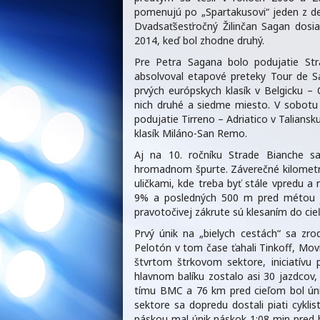
pomenujú po „Spartakusovi“ jeden z de
Dvadsaťšesťročný Žilinčan Sagan dosi
2014, keď bol zhodne druhý.
Pre Petra Sagana bolo podujatie St
absolvoval etapové preteky Tour de Sa
prvých európskych klasík v Belgicku 
nich druhé a siedme miesto. V sobotu 
podujatie Tirreno – Adriatico v Talians
klasík Miláno-San Remo.
Aj na 10. ročníku Strade Bianche sa
hromadnom špurte. Záverečné kilometre
uličkami, kde treba byť stále vpredu a 
9% a posledných 500 m pred métou j
pravotočivej zákrute sú klesaním do cie
Prvý únik na „bielych cestách“ sa zr
Pelotón v tom čase ťahali Tinkoff, Mov
štvrtom štrkovom sektore, iniciatívu p
hlavnom balíku zostalo asi 30 jazdcov,
tímu BMC a 76 km pred cieľom bol úni
sektore sa dopredu dostali piati cykli
páskou mal únik náskok 1:08 min pred 