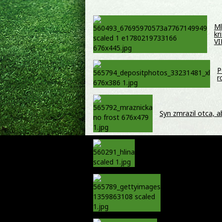
Ml
kr
V
P
r
Syn zmrazil otca, 
Koalícia kritizuje Hlinu 
na chvoste rebríčka
Päť ton kokaínu a
kontrabandom n