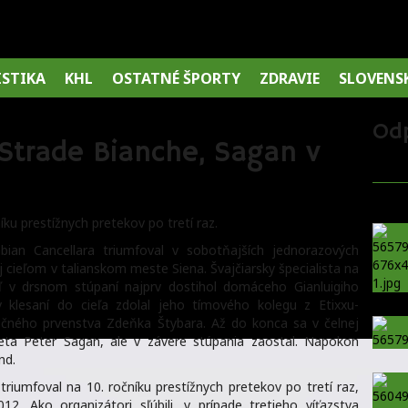
ISTIKA
KHL
OSTATNÉ ŠPORTY
ZDRAVIE
SLOVENS
Od
 Strade Bianche, Sagan v
íku prestížnych pretekov po tretí raz.
ian Cancellara triumfoval v sobotňajších jednorazových
 cieľom v talianskom meste Siena. Švajčiarsky špecialista na
 keď v drsnom stúpaní najprv dostihol domáceho Gianluigiho
 klesaní do cieľa zdolal jeho tímového kolegu z Etixxu-
čného prvenstva Zdeňka Štybara. Až do konca sa v čelnej
veta Peter Sagan, ale v závere stúpania zaostal. Napokon
nd.
triumfoval na 10. ročníku prestížnych pretekov po tretí raz,
2. Ako organizátori sľúbili, v prípade tretieho víťazstva