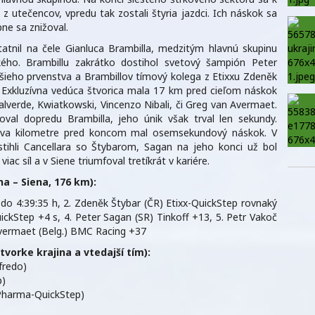
 z utečencov, vpredu tak zostali štyria jazdci. Ich náskok sa
ne sa znižoval.
atnil na čele Gianluca Brambilla, medzitým hlavnú skupinu
kého. Brambillu zakrátko dostihol svetový šampión Peter
jšieho prvenstva a Brambillov tímový kolega z Etixxu Zdeněk
ra. Exkluzívna vedúca štvorica mala 17 km pred cieľom náskok
alverde, Kwiatkowski, Vincenzo Nibali, či Greg van Avermaet.
val dopredu Brambilla, jeho únik však trval len sekundy.
a dva kilometre pred koncom mal osemsekundový náskok. V
ihli Cancellara so Štybarom, Sagan na jeho konci už bol
ac síl a v Siene triumfoval tretíkrát v kariére.
a – Siena, 176 km):
redo 4:39:35 h, 2. Zdeněk Štybar (ČR) Etixx-QuickStep rovnaký
QuickStep +4 s, 4. Peter Sagan (SR) Tinkoff +13, 5. Petr Vakoč
Avermaet (Belg.) BMC Racing +37
tvorke krajina a vtedajší tím):
fredo)
p)
Pharma-QuickStep)