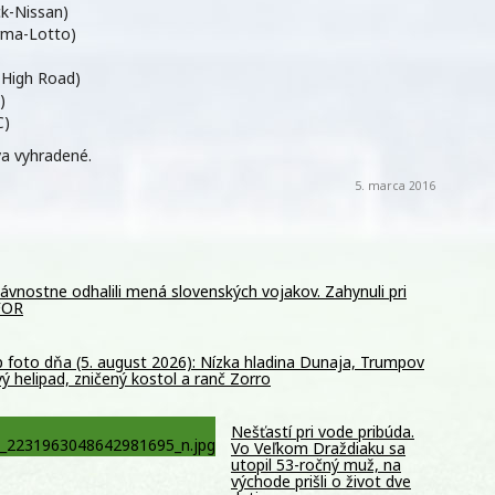
ck-Nissan)
arma-Lotto)
-High Road)
)
C)
a vyhradené.
5. marca 2016
vnostne odhalili mená slovenských vojakov. Zahynuli pri
OFOR
 foto dňa (5. august 2026): Nízka hladina Dunaja, Trumpov
ý helipad, zničený kostol a ranč Zorro
Nešťastí pri vode pribúda.
Vo Veľkom Draždiaku sa
utopil 53-ročný muž, na
východe prišli o život dve