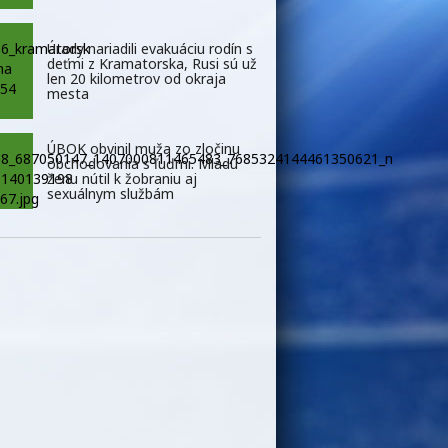
Úrady nariadili evakuáciu rodín s
deťmi z Kramatorska, Rusi sú už
len 20 kilometrov od okraja
mesta
ÚBOK obvinil muža zo zločinu
obchodovania s ľuďmi. Mladú
ženu nútil k žobraniu aj
sexuálnym službám