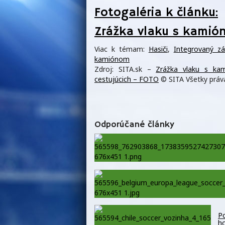
Fotogaléria k článku:
Zrážka vlaku s kamión
Viac k témam:
Hasiči
,
Integrovaný z
kamiónom
Zdroj: SITA.sk –
Zrážka vlaku s kam
cestujúcich – FOTO
© SITA Všetky práv
Odporúčané články
Po
ho