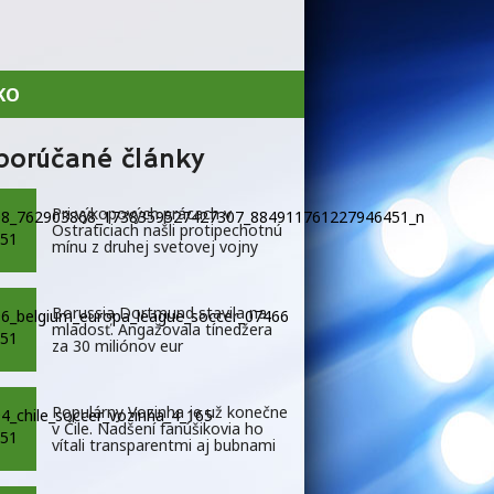
KO
porúčané články
Pri výkopových prácach v
Ostraticiach našli protipechotnú
mínu z druhej svetovej vojny
Borussia Dortmund stavila na
mladosť. Angažovala tínedžera
za 30 miliónov eur
Populárny Vozinha je už konečne
v Čile. Nadšení fanúšikovia ho
vítali transparentmi aj bubnami