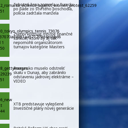
Tehotná žena zomrela v Turecku
po páde zo štvrtého poschodia,
polícia zadržala manžela
Zverev kritizuje možné finančné
sankcie, ktoré by aj tak
nepomohli organizátorom
turnajov kategórie Masters
Rumunsko muselo odstreliť
skalu v Dunaji, aby zabránilo
odstaveniu jadrovej elektrárne –
VIDEO
XTB predstavuje vylepšené
Investičné plány novej generácie