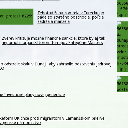
Tehotná žena zomrela v Turecku po
páde zo štvrtého poschodia, polícia
zadržala manžela
Zverev kritizuje možné finančné sankcie, ktoré by aj tak
nepomohli organizátorom turnajov kategórie Masters
odstreliť skalu v Dunaji, aby zabránilo odstaveniu jadrovej
DEO
é Investičné plány novej generácie
 Reform UK chce proti migrantom v Lamanšskom prielive
 vojenské námorníctvo