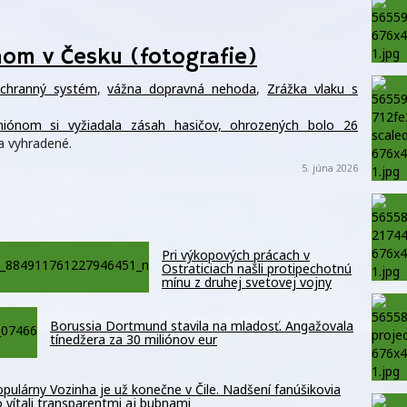
om v Česku (fotografie)
áchranný systém
,
vážna dopravná nehoda
,
Zrážka vlaku s
iónom si vyžiadala zásah hasičov, ohrozených bolo 26
a vyhradené.
5. júna 2026
Pri výkopových prácach v
Ostraticiach našli protipechotnú
mínu z druhej svetovej vojny
Borussia Dortmund stavila na mladosť. Angažovala
tínedžera za 30 miliónov eur
pulárny Vozinha je už konečne v Čile. Nadšení fanúšikovia
 vítali transparentmi aj bubnami