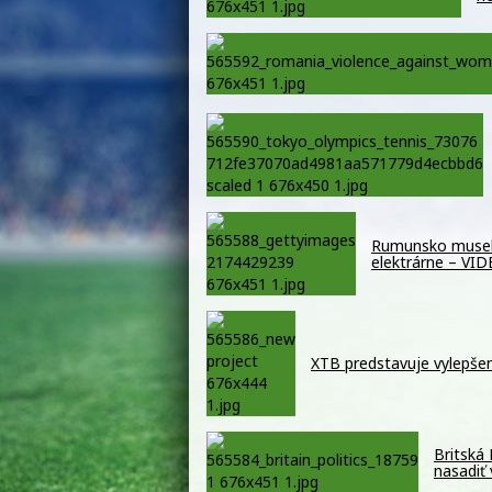
Rumunsko muselo 
elektrárne – VI
XTB predstavuje vylepšen
Britská
nasadiť