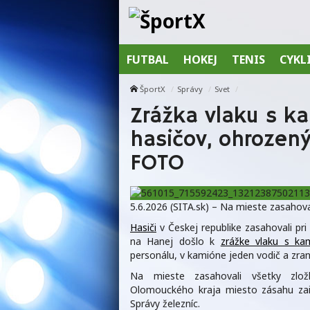
FUTBAL
HOKEJ
TENIS
CYKL
ŠportX
Správy
Svet
Zrážka vlaku s k
hasičov, ohrozený
FOTO
5.6.2026 (SITA.sk) – Na mieste zasahov
Hasiči
v Českej republike zasahovali pr
na Hanej došlo k
zrážke vlaku s k
personálu, v kamióne jeden vodič a zra
Na mieste zasahovali všetky zl
Olomouckého kraja miesto zásahu zaisti
Správy železníc.