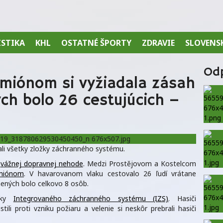
ISTIKA
KHL
OSTATNÉ ŠPORTY
ZDRAVIE
SLOVENS
Od
amiónom si vyžiadala zásah
ch bolo 26 cestujúcich –
ali všetky zložky záchranného systému.
i
vážnej dopravnej nehode
. Medzi Prostějovom a Kostelcom
amiónom
. V havarovanom vlaku cestovalo 26 ľudí vrátane
nených bolo celkovo 8 osôb.
ožky
Integrovaného záchranného systému (IZS)
. Hasiči
li proti vzniku požiaru a velenie si neskôr prebrali hasiči