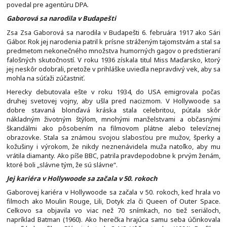
povedal pre agentúru DPA.
Gaborová sa narodila v Budapešti
Zsa Zsa Gaborová sa narodila v Budapešti 6. februára 1917 ako Sári
Gábor. Rok jej narodenia patril k prísne stráženým tajomstvám a stal sa
predmetom nekonečného množstva humorných gagov o predstieraní
falošných skutočností. V roku 1936 získala titul Miss Maďarsko, ktorý
jej neskôr odobrali, pretože v prihláške uviedla nepravdivý vek, aby sa
mohla na súťaži zúčastniť.
Herecky debutovala ešte v roku 1934, do USA emigrovala počas
druhej svetovej vojny, aby ušla pred nacizmom. V Hollywoode sa
dobre stavaná blonďavá kráska stala celebritou, pútala skôr
nákladným životným štýlom, mnohými manželstvami a občasnými
škandálmi ako pôsobením na filmovom plátne alebo televíznej
obrazovke. Stala sa známou svojou slabosťou pre mužov, šperky a
kožušiny i výrokom, že nikdy neznenávidela muža natoľko, aby mu
vrátila diamanty. Ako píše BBC, patrila pravdepodobne k prvým ženám,
ktoré boli „slávne tým, že sú slávne“.
Jej kariéra v Hollywoode sa začala v 50. rokoch
Gaborovej kariéra v Hollywoode sa začala v 50. rokoch, keď hrala vo
filmoch ako Moulin Rouge, Lili, Dotyk zla či Queen of Outer Space.
Celkovo sa objavila vo viac než 70 snímkach, no tiež seriáloch,
napríklad Batman (1960). Ako herečka hrajúca samu seba účinkovala