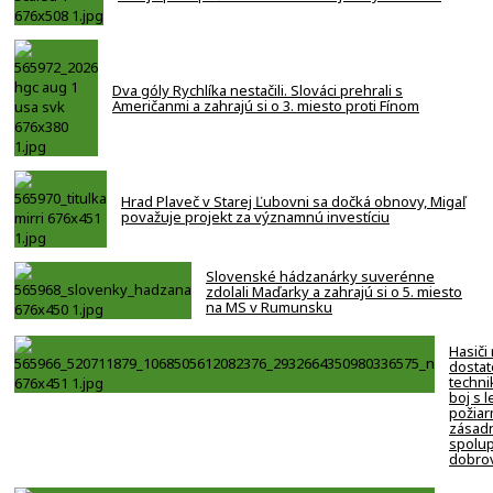
Dva góly Rychlíka nestačili. Slováci prehrali s
Američanmi a zahrajú si o 3. miesto proti Fínom
Hrad Plaveč v Starej Ľubovni sa dočká obnovy, Migaľ
považuje projekt za významnú investíciu
Slovenské hádzanárky suverénne
zdolali Maďarky a zahrajú si o 5. miesto
na MS v Rumunsku
Hasiči
dostat
techni
boj s 
požiar
zásadn
spolup
dobro