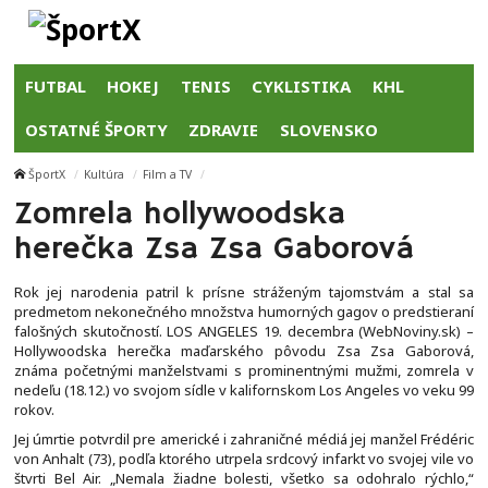
FUTBAL
HOKEJ
TENIS
CYKLISTIKA
KHL
OSTATNÉ ŠPORTY
ZDRAVIE
SLOVENSKO
ŠportX
Kultúra
Film a TV
Zomrela hollywoodska
herečka Zsa Zsa Gaborová
Rok jej narodenia patril k prísne stráženým tajomstvám a stal sa
predmetom nekonečného množstva humorných gagov o predstieraní
falošných skutočností. LOS ANGELES 19. decembra (WebNoviny.sk) –
Hollywoodska herečka maďarského pôvodu Zsa Zsa Gaborová,
známa početnými manželstvami s prominentnými mužmi, zomrela v
nedeľu (18.12.) vo svojom sídle v kalifornskom Los Angeles vo veku 99
rokov.
Jej úmrtie potvrdil pre americké i zahraničné médiá jej manžel Frédéric
von Anhalt (73), podľa ktorého utrpela srdcový infarkt vo svojej vile vo
štvrti Bel Air. „Nemala žiadne bolesti, všetko sa odohralo rýchlo,“