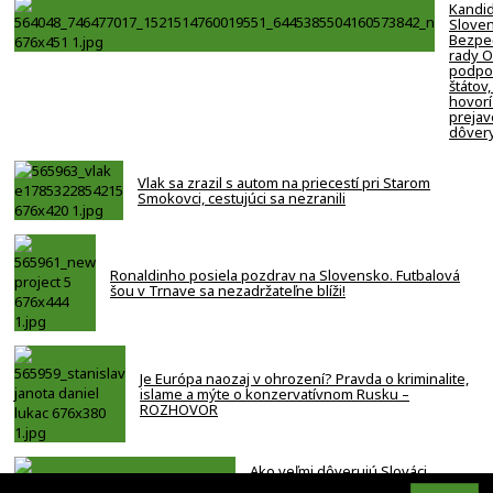
Kandi
Slove
Bezpe
rady 
podpor
štátov,
hovorí
prejav
dôver
Vlak sa zrazil s autom na priecestí pri Starom
Smokovci, cestujúci sa nezranili
Ronaldinho posiela pozdrav na Slovensko. Futbalová
šou v Trnave sa nezadržateľne blíži!
Je Európa naozaj v ohrození? Pravda o kriminalite,
islame a mýte o konzervatívnom Rusku –
ROZHOVOR
Ako veľmi dôverujú Slováci
štátnym inštitúciám? Najhoršie