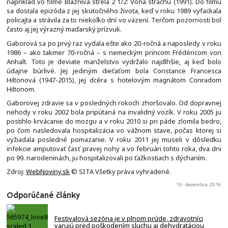
napríklad vo filme Bláznivá strela 2 1/2: Vôňa strachu (1991). Do filmu
sa dostala epizóda z jej skutočného života, keď v roku 1989 vyfackala
policajta a strávila za to niekoľko dní vo väzení. Terčom pozornosti bol
často aj jej výrazný maďarský prízvuk.
Gaborová sa po prvý raz vydala ešte ako 20-ročná a naposledy v roku
1986 – ako takmer 70-ročná – s nemeckým princom Frédéricom von
Anhalt. Toto je deviate manželstvo vydržalo najdlhšie, aj keď bolo
údajne búrlivé. Jej jediným dieťaťom bola Constance Francesca
Hiltonová (1947-2015), jej dcéra s hotelovým magnátom Conradom
Hiltonom.
Gaborovej zdravie sa v posledných rokoch zhoršovalo. Od dopravnej
nehody v roku 2002 bola pripútaná na invalidný vozík. V roku 2005 ju
postihlo krvácanie do mozgu a v roku 2010 si pri páde zlomila bedro,
po čom nasledovala hospitalizácia vo vážnom stave, počas ktorej si
vyžiadala posledné pomazanie. V roku 2011 jej museli v dôsledku
infekcie amputovať časť pravej nohy a vo februári tohto roka, dva dni
po 99. narodeninách, ju hospitalizovali po ťažkostiach s dýchaním.
Zdroj:
WebNoviny.sk
© SITA Všetky práva vyhradené.
19. decembra 2016
Odporúčané články
Festivalová sezóna je v plnom prúde, zdravotníci
varujú pred poškodením sluchu aj dehydratáciou