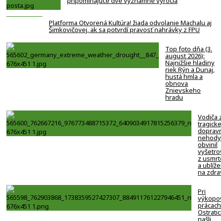
pripomínajúce dve významné výročia
Platforma Otvorená Kultúra! žiada odvolanie Machalu aj
Šimkovičovej, ak sa potvrdí pravosť nahrávky z FPU
Top foto dňa (3.
august 2026):
Najnižšie hladiny
riek Rýn a Dunaj,
hustá hmla a
obnova
Znievskeho
hradu
Vodiča 
tragicke
doprav
nehody
obvinil
vyšetro
z usmrt
a ublíže
na zdra
Pri
výkopo
prácach
Ostratic
našli