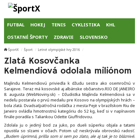
FUTBAL
HOKEJ
TENIS
CYKLISTIKA
KHL
OSTATNÉ ŠPORTY
ZDRAVIE
SLOVENSKO
ŠportX
Šport
Letné olympijské hry 2016
Zlatá Kosovčanka
Kelmendiová odolala miliónom
Majlindu Kelmendiovú priviedla k džudu sestra ako osemročnú v
Sarajeve. Teraz má kosovské aj albánske občianstvo.RIO DE JANEIRO
8. augusta (WebNoviny.sk) – Džudistka Majlinda Kelmendiová sa v
nedeľu postarala o prvú medailu pre Kosovo na olympijských hrách –
bola zlatá. Dvadsaťpäťročná rodáčka z mesta Pejë v brazílskom Riu de
Janeiro ovládla hmotnostnú kategóriu do 52 kg, keď si v napínavom
finále poradila s Taliankou Odette Giuffridovou.
Zdolala ju o jediný bod za juko, po dueli súperku objala a tatami
opustila so slzami v očiach. Potom už neskrývala obrovskú radosť.
„Budem úprimná, prišla som si sem po zlato, ale aj tak je to bláznivé.