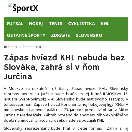
FUTBAL
HOKEJ
TENIS
CYKLISTIKA
KHL
OSTATNÉ ŠPORTY
ZDRAVIE
SLOVENSKO
ŠportX
Šport
KHL
Zápas hviezd KHL nebude bez
Slováka, zahrá si v ňom
Jurčina
V Moskve sa uskutoční už ôsmy Zápas hviezd KHL. Slovenský
reprezentant Milan Jurčina bude hrať v tretej formácii.MOSKVA 13.
januára (WebNoviny.sk) – Aj Slovensko bude mať svojho zástupcu v
tohtosezónnom Zápase hviezd Kontinentálnej hokejovej ligy (KHL). V
moskovskom Ľadovom paláci sa 23. januára predstaví obranca Milan
Jurčina z Medveščaku Záhreb, ktorého do spomenutého exhibičného
duelu nominovali pracovníci úseku riadenia podujatí KHL.
Slovenský reprezentant bude hrať v tretej formácii. Zahrá si aj