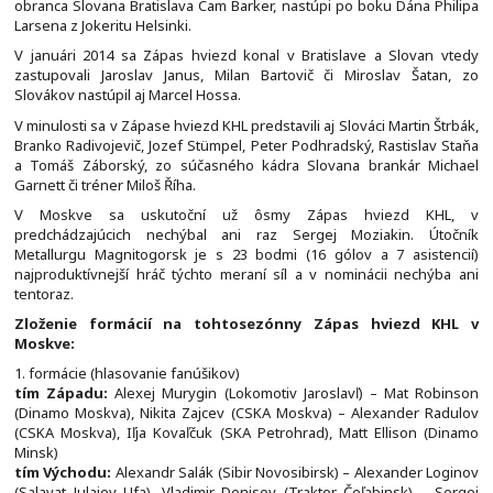
obranca Slovana Bratislava Cam Barker, nastúpi po boku Dána Philipa
Larsena z Jokeritu Helsinki.
V januári 2014 sa Zápas hviezd konal v Bratislave a Slovan vtedy
zastupovali Jaroslav Janus, Milan Bartovič či Miroslav Šatan, zo
Slovákov nastúpil aj Marcel Hossa.
V minulosti sa v Zápase hviezd KHL predstavili aj Slováci Martin Štrbák,
Branko Radivojevič, Jozef Stümpel, Peter Podhradský, Rastislav Staňa
a Tomáš Záborský, zo súčasného kádra Slovana brankár Michael
Garnett či tréner Miloš Říha.
V Moskve sa uskutoční už ôsmy Zápas hviezd KHL, v
predchádzajúcich nechýbal ani raz Sergej Moziakin. Útočník
Metallurgu Magnitogorsk je s 23 bodmi (16 gólov a 7 asistencií)
najproduktívnejší hráč týchto meraní síl a v nominácii nechýba ani
tentoraz.
Zloženie formácií na tohtosezónny Zápas hviezd KHL v
Moskve:
1. formácie (hlasovanie fanúšikov)
tím Západu:
Alexej Murygin (Lokomotiv Jaroslavľ) – Mat Robinson
(Dinamo Moskva), Nikita Zajcev (CSKA Moskva) – Alexander Radulov
(CSKA Moskva), Iľja Kovaľčuk (SKA Petrohrad), Matt Ellison (Dinamo
Minsk)
tím Východu:
Alexandr Salák (Sibir Novosibirsk) – Alexander Loginov
(Salavat Julajev Ufa), Vladimir Denisov (Traktor Čeľabinsk) – Sergej