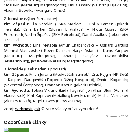
Moziakin (Metallurg Magnitogorsk), Linus Omark (Salavat Julajev Ufa),
Vladimír Sobotka (Avangard Omsk)
2. formácie (výber žurnalistov)
tím Západu:
Iľja Sorokin (CSKA Moskva) – Philip Larsen (Jokerit
Helsinki), Cam Barker (Slovan Bratislava) – Nikita Gusev (SKA
Petrohrad), Vadim Šipačov (SKA Petrohrad), Daniil Apaľkov (Lokomotiv
Jaroslavľ)
tím Východu:
Juha Metsola (Amur Chabarovsk) – Oskars Bartulis
(Admiral Vladivostok), Kevin Dallman (Barys Astana) – Danis Zaripov
(Metallurg Magnitogorsk), Anatolij Golyšev (Avtomobilist
Jekaterinburg), Jan Kovář (Metallurg Magnitogorsk)
3. formácie (úsek riadenia podujatí)
tím Západu:
Milan Jurčina (Medveščak Záhreb), Zijat Pajgin (HK Soči)
– Kaspars Daugaviňš (Torpedo Nižnij Novgorod), Dmitrij Kagarlickij
(Severstaľ Čerepovec), Brandon Kozun (Jokerit Helsinki)
tím Východu:
Tobias Viklund (Lada Togliatii), Jonathon Blum (Admiral
Vladivostok), Kirill Kaprizov (Metallurg Novokuzneck), Michail Varnakov
(Ak Bars Kazaň), Nigel Dawes (Barys Astana)
Zdroj:
WebNoviny.sk
© SITA Všetky práva vyhradené.
13. januára 2016
Odporúčané články