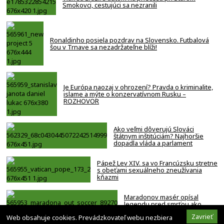
Smokovci, cestujúci sa nezranili
Ronaldinho posiela pozdrav na Slovensko. Futbalová
šou v Trnave sa nezadržateľne blíži!
Je Európa naozaj v ohrození? Pravda o kriminalite,
islame a mýte o konzervatívnom Rusku –
ROZHOVOR
Ako veľmi dôverujú Slováci
štátnym inštitúciám? Najhoršie
dopadla vláda a parlament
Pápež Lev XIV. sa vo Francúzsku stretne
s obeťami sexuálneho zneužívania
kňazmi
Maradonov masér opísal
legendu pred smrťou ako
bezmocnú a rezignovanú
Zavrieť
Web obsahuje cookies. Prevádzkovateľ webu nezbiera
osobu