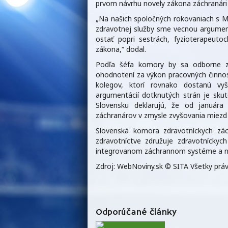
prvom návrhu novely zákona záchranári n
„Na našich spoločných rokovaniach s M
zdravotnej služby sme vecnou argumen
ostať popri sestrách, fyzioterapeuto
zákona,“ dodal.
Podľa šéfa komory by sa odborne zd
ohodnotení za výkon pracovných činnost
kolegov, ktorí rovnako dostanú vy
argumentácií dotknutých strán je skut
Slovensku deklarujú, že od januára 
záchranárov v zmysle zvyšovania miezd
Slovenská komora zdravotníckych zá
zdravotníctve združuje zdravotníckyc
integrovanom záchrannom systéme a na
Zdroj: WebNoviny.sk © SITA Všetky prá
Odporúčané články