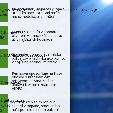
Pri obci Veľaty sa počas kúpania
utopil chlapec, otec ani hasiči
mu už nedokázali pomôcť
Washington dúfa v dohodu o
otvorení Hormuzského prielivu
už v najbližších hodinách
Slovensko ponúklo Španielsku
policajtov a techniku ako pomoc
v boji s nelegálnou migráciou
Remišová upozorňuje na Ficov
obchod s bratislavským
prístavom, strana Za ľudí
podáva trestné oznámenie –
VIDEO
Výherný žreb za milión eur
skončil v odpade, smetiari ho
našli po celodennom pátraní