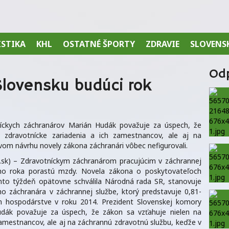
ISTIKA
KHL
OSTATNÉ ŠPORTY
ZDRAVIE
SLOVENS
Od
lovensku budúci rok
níckych záchranárov Marián Hudák považuje za úspech, že
 zdravotnícke zariadenia a ich zamestnancov, ale aj na
vom návrhu novely zákona záchranári vôbec nefigurovali.
sk) – Zdravotníckym záchranárom pracujúcim v záchrannej
eho roka porastú mzdy. Novela zákona o poskytovateľoch
ento týždeň opätovne schválila Národná rada SR, stanovuje
o záchranára v záchrannej službe, ktorý predstavuje 0,81-
 hospodárstve v roku 2014. Prezident Slovenskej komory
udák považuje za úspech, že zákon sa vzťahuje nielen na
zamestnancov, ale aj na záchrannú zdravotnú službu, keďže v