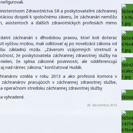
efigurovali.
inisterstvom Zdravotníctva SR a poskytovateľmi záchrannej
táciou dospeli k spoločnému záveru, že záchranári nemôžu
ch, asistentoch a ďalších zdravotníckych profesiách mimo
atní záchranári s dlhodobou praxou, ktorí boli doteraz
í vyššou mzdou, mali odlišovať aj po novelizácii zákona od
ššiu základnú mzdu. „Záverom vzájomných stretnutí a
očnosť, že poskytovatelia záchrannej zdravotnej služby na
nielen, že splnia zákonné povinnosti, ale oddiferencujú
 aj nad rámec zákona,“ konštatoval Hudák.
chranárov vznikla v roku 2013 a ako profesná komora v
h záchranárov pracujúcich v záchrannej zdravotnej službe,
 operačnom stredisku záchrannej zdravotnej služby.
va vyhradené.
20. decembra 2015