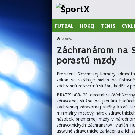
FUTBAL
HOKEJ
TENIS
CYKL
ŠportX
Záchranárom na S
porastú mzdy
Prezident Slovenskej komory zdravot
zákon sa vzťahuje nielen na ústavné
záchrannú zdravotnú službu, keďže v pr
BRATISLAVA 20. decembra (WebNoviny.
zdravotnej službe od januára budúc
záchrannej zdravotnej služby, ktorú t
minimálny mzdový nárok zdravotníckeh
násobok priemernej mzdy v národnom
zdravotníckych záchranárov Marián H
ústavné zdravotnícke zariadenia a ich 