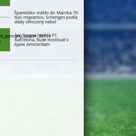
Španielsko vrátilo do Maroka 70-
tisíc migrantov, Schengen podľa
vlády ohrozený nebol
Ter Stegen opúšťa FC
Barcelona, bude hosťovať v
Ajaxe Amsterdam