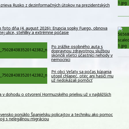
zrieva Rusko z dezinformačných útokov na prezidentských
 foto dňa (4. august 2026): Erupcia sopky Fuego, obnova
ej ulice, stehlíky a extrémne počasie
Po zrážke osobného auta s
dopravnou zdravotnou službou
skončili všetci účastníci nehody v
nemocnici
Pri obci Veľaty sa počas kúpania
utopil chlapec, otec ani hasiči mu
už nedokázali pomôcť
 v dohodu o otvorení Hormuzského prielivu už v najbližších
ovensko ponúklo Španielsku policajtov a techniku ako pomoc
boji s nelegálnou migráciou