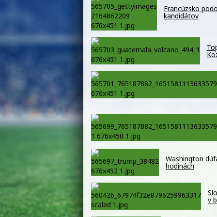
Francúzsko podo
kandidátov
Top
Koz
Washington dúfa
hodinách
Sl
v 