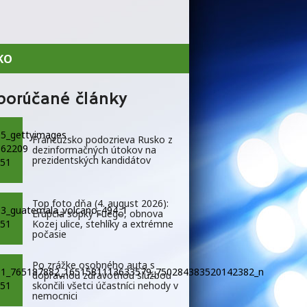
KO
porúčané články
Francúzsko podozrieva Rusko z
dezinformačných útokov na
prezidentských kandidátov
Top foto dňa (4. august 2026):
Erupcia sopky Fuego, obnova
Kozej ulice, stehlíky a extrémne
počasie
Po zrážke osobného auta s
dopravnou zdravotnou službou
skončili všetci účastníci nehody v
nemocnici