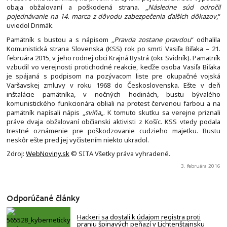
obaja obžalovaní a poškodená strana. „
Následne súd odročil
pojednávanie na 14. marca z dôvodu zabezpečenia ďalších dôkazov
,“
uviedol Drimák.
Pamätník s bustou a s nápisom „
Pravda zostane pravdou
“ odhalila
Komunistická strana Slovenska (KSS) rok po smrti Vasiľa Biľaka – 21.
februára 2015, v jeho rodnej obci Krajná Bystrá (okr. Svidník). Pamätník
vzbudil vo verejnosti protichodné reakcie, keďže osoba Vasiľa Biľaka
je spájaná s podpisom na pozývacom liste pre okupačné vojská
Varšavskej zmluvy v roku 1968 do Československa. Ešte v deň
inštalácie pamätníka, v nočných hodinách, bustu bývalého
komunistického funkcionára obliali na protest červenou farbou a na
pamätník napísali nápis „
sviňa
„. K tomuto skutku sa verejne priznali
práve dvaja obžalovaní občianski aktivisti z Košíc. KSS vtedy podala
trestné oznámenie pre poškodzovanie cudzieho majetku. Bustu
neskôr ešte pred jej vyčistením niekto ukradol.
Zdroj:
WebNoviny.sk
© SITA Všetky práva vyhradené.
3. februára 2016
Odporúčané články
Hackeri sa dostali k údajom registra proti
praniu špinavých peňazí v Lichtenštajnsku