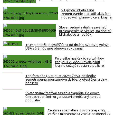
V Egypte udrelo silné
zemetrasenie, nariadili aktiváciu
núdzových plánov v celej krajine
Slovan jediný zatiaľ nezaváhal,
prekvapením je Skalica, na dne sú
Michalovce a nováčik
Trump odložil „najväčší útok od druhej svetovej vojny“,
USA a Irán údajne obnovia rokovania
Pri zrážke hasičských vrtuľníkov
zahynuli v Grécku dvaja piloti,
krajinu sužujú rozsiahle požiare
Top foto dňa (2. august 2026): Žatva, následky
zemetrasenia, monzúnové dažde, protest žien a vlny
horúčav
Svetoznámy festival zasiahla tragédia. Po dvoch
úmrtiach oznámili organizátori predčasný koniec
podujatia
Ceuta sa spamätáva z migračnej krízy.
Väčšina migrantov sa vrátila, najmenej 72