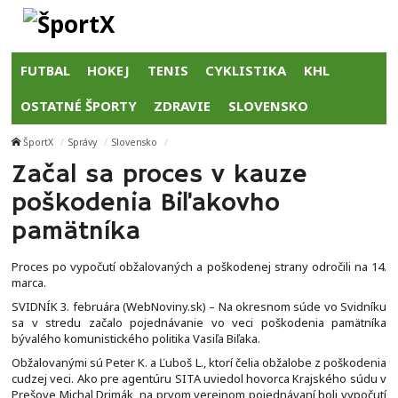
FUTBAL
HOKEJ
TENIS
CYKLISTIKA
KHL
OSTATNÉ ŠPORTY
ZDRAVIE
SLOVENSKO
ŠportX
Správy
Slovensko
Začal sa proces v kauze
poškodenia Biľakovho
pamätníka
Proces po vypočutí obžalovaných a poškodenej strany odročili na 14.
marca.
SVIDNÍK 3. februára (WebNoviny.sk) – Na okresnom súde vo Svidníku
sa v stredu začalo pojednávanie vo veci poškodenia pamätníka
bývalého komunistického politika Vasiľa Biľaka.
Obžalovanými sú Peter K. a Ľuboš L., ktorí čelia obžalobe z poškodenia
cudzej veci. Ako pre agentúru SITA uviedol hovorca Krajského súdu v
Prešove Michal Drimák, na prvom verejnom pojednávaní boli vypočutí