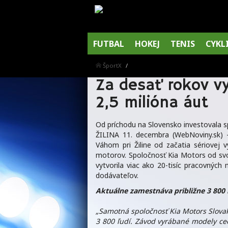
FUTBAL
HOKEJ
TENIS
CYKL
ŠportX
Za desať rokov vy
2,5 milióna áut
Od príchodu na Slovensko investovala sp
ŽILINA 11. decembra (WebNoviny.sk) 
Váhom pri Žiline od začatia sériovej 
motorov. Spoločnosť Kia Motors od svoj
vytvorila viac ako 20-tisíc pracovných
dodávateľov.
Aktuálne zamestnáva približne 3 800 
„Samotná spoločnosť Kia Motors Slova
3 800 ľudí. Závod vyrábané modely ce