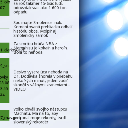
za rok takmer 15-tisíc ľudí,
odovzdali viac ako 1 600 ton
odpadu
Spoznajte Smolenice inak.
Komentovaná prehliadka odhalí
históriu obce, Molpír aj
Smolenický zámok
Za smrťou hráča NBA z
Memphisu je kokaín a heroín.
Bola to nehoda
Desivo vyzerajúca nehoda na
D1. Dodávka zhorela v priebehu
niekoľkých minút, jeden vodič
skončil s vážnymi zraneniami –
VIDEO
Volko chváli svojho nástupcu
Machatu. Má na to, aby
prekonal moje rekordy, tvrdí
slovenský rekordér