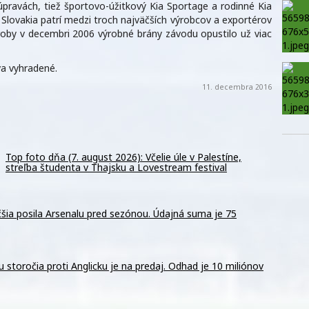
pravách, tiež športovo-úžitkový Kia Sportage a rodinné Kia
Slovakia patrí medzi troch najväčších výrobcov a exportérov
roby v decembri 2006 výrobné brány závodu opustilo už viac
a vyhradené.
11. decembra 2016
Top foto dňa (7. august 2026): Včelie úle v Palestíne,
streľba študenta v Thajsku a Lovestream festival
šia posila Arsenalu pred sezónou. Údajná suma je 75
storočia proti Anglicku je na predaj. Odhad je 10 miliónov