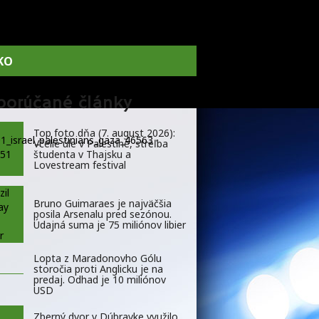
KO
porúčané články
Top foto dňa (7. august 2026):
Včelie úle v Palestíne, streľba
študenta v Thajsku a
Lovestream festival
Bruno Guimaraes je najväčšia
posila Arsenalu pred sezónou.
Údajná suma je 75 miliónov libier
Lopta z Maradonovho Gólu
storočia proti Anglicku je na
predaj. Odhad je 10 miliónov
USD
Zberný dvor v Dúbravke využilo