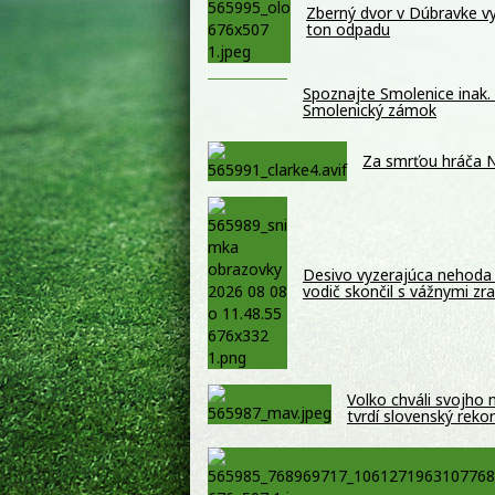
Zberný dvor v Dúbravke vyu
ton odpadu
Spoznajte Smolenice inak. 
Smolenický zámok
Za smrťou hráča N
Desivo vyzerajúca nehoda 
vodič skončil s vážnymi z
Volko chváli svojho
tvrdí slovenský reko