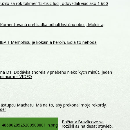
žilo za rok takmer 15-tisíc ľudí, odovzdali viac ako 1 600
Komentovaná prehliadka odhalí históriu obce, Molpír aj
BA z Memphisu je kokaín a heroín. Bola to nehoda
na D1. Dodávka zhorela v priebehu niekoľkých minút, jeden
raneniami – VIDEO
 nástupcu Machatu. Má na to, aby prekonal moje rekordy,
rdér
Požiar v Braväcove sa
rozšíril až na desať stavieb,