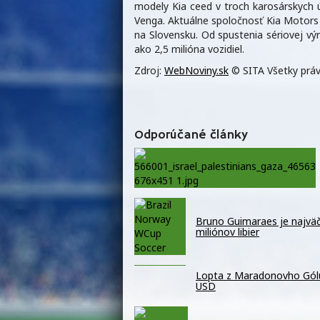
modely Kia ceed v troch karosárskych ú
Venga. Aktuálne spoločnosť Kia Motors 
na Slovensku. Od spustenia sériovej vý
ako 2,5 milióna vozidiel.
Zdroj:
WebNoviny.sk
© SITA Všetky práv
Odporúčané články
Bruno Guimaraes je najväč
miliónov libier
Lopta z Maradonovho Gólu 
USD