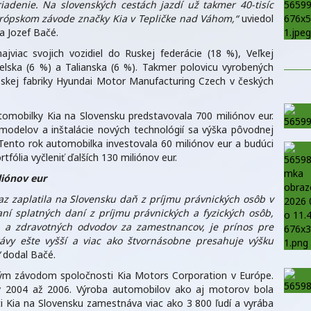
adenie. Na slovenských cestách jazdí už takmer 40-tisíc
rópskom závode značky Kia v Tepličke nad Váhom,“
uviedol
a Jozef Bačé.
jviac svojich vozidiel do Ruskej federácie (18 %), Veľkej
elska (6 %) a Talianska (6 %). Takmer polovicu vyrobených
skej fabriky Hyundai Motor Manufacturing Czech v českých
tomobilky Kia na Slovensku predstavovala 700 miliónov eur.
 modelov a inštalácie nových technológií sa výška pôvodnej
r. Tento rok automobilka investovala 60 miliónov eur a budúci
tfólia vyčleniť ďalších 130 miliónov eur.
liónov eur
az zaplatila na Slovensku daň z príjmu právnických osôb v
aní splatných daní z príjmu právnických a fyzických osôb,
ch a zdravotných odvodov za zamestnancov, je prínos pre
ávy ešte vyšší a viac ako štvornásobne presahuje výšku
dodal Bačé.
ným závodom spoločnosti Kia Motors Corporation v Európe.
v 2004 až 2006. Výroba automobilov ako aj motorov bola
i Kia na Slovensku zamestnáva viac ako 3 800 ľudí a vyrába