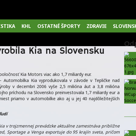
ISTIKA
KHL
OSTATNÉ ŠPORTY
ZDRAVIE
SLOVENS
Od
robila Kia na Slovensku
oločnosť Kia Motors viac ako 1,7 miliardy eur.
– Automobilka Kia vyprodukovala v závode v Tepličke nad
výroby v decembri 2006 vyše 2,5 milióna áut a 3,8 milióna
ho príchodu na Slovensko preinvestovala 1,7 miliardy eur a
 miest priamo v automobilke ako aj u jej 40 najdôležitejších
ľudí
kia v trojzmennej prevádzke aktuálne zamestnáva približne
ed, Sportage a Venga exportuje do 95 krajín sveta, pričom