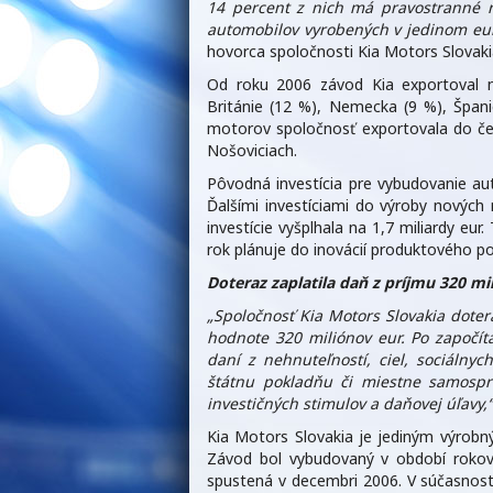
14 percent z nich má pravostranné ri
automobilov vyrobených v jedinom eu
hovorca spoločnosti Kia Motors Slovaki
Od roku 2006 závod Kia exportoval na
Británie (12 %), Nemecka (9 %), Špani
motorov spoločnosť exportovala do če
Nošoviciach.
Pôvodná investícia pre vybudovanie au
Ďalšími investíciami do výroby nových
investície vyšplhala na 1,7 miliardy eu
rok plánuje do inovácií produktového por
Doteraz zaplatila daň z príjmu 320 mi
„Spoločnosť Kia Motors Slovakia doter
hodnote 320 miliónov eur. Po započít
daní z nehnuteľností, ciel, sociálny
štátnu pokladňu či miestne samospr
investičných stimulov a daňovej úľavy,“
Kia Motors Slovakia je jediným výrob
Závod bol vybudovaný v období roko
spustená v decembri 2006. V súčasnost