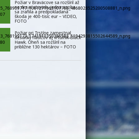
Požiar v Braväcove sa rozšíril až
na desať stavieb, jedna osoba
sa zranila a predpokladaná
škoda je 400-tisíc eur – VIDEO,
FOTO
Požiar pri Trstíne zamestnal
desiatky hasičov aj vrtuľník Black
Hawk. Oheň sa rozšíril na
približne 130 hektárov – FOTO