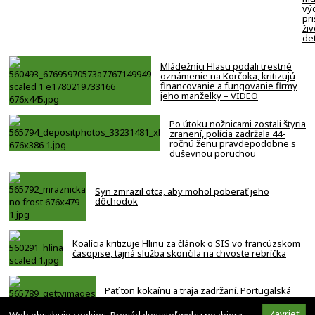
vý
pri
živ
det
Mládežníci Hlasu podali trestné
oznámenie na Korčoka, kritizujú
financovanie a fungovanie firmy
jeho manželky – VIDEO
Po útoku nožnicami zostali štyria
zranení, polícia zadržala 44-
ročnú ženu pravdepodobne s
duševnou poruchou
Syn zmrazil otca, aby mohol poberať jeho
dôchodok
Koalícia kritizuje Hlinu za článok o SIS vo francúzskom
časopise, tajná služba skončila na chvoste rebríčka
Päť ton kokaínu a traja zadržaní. Portugalská
polícia obsadila loď s kontrabandom na
otvorenom mori
Zavrieť
Web obsahuje cookies. Prevádzkovateľ webu nezbiera