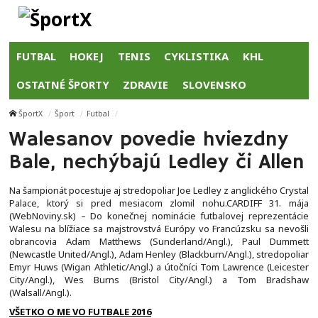
FUTBAL
HOKEJ
TENIS
CYKLISTIKA
KHL
OSTATNÉ ŠPORTY
ZDRAVIE
SLOVENSKO
ŠportX
Šport
Futbal
Walesanov povedie hviezdny
Bale, nechýbajú Ledley či Allen
Na šampionát pocestuje aj stredopoliar Joe Ledley z anglického Crystal
Palace, ktorý si pred mesiacom zlomil nohu.CARDIFF 31. mája
(WebNoviny.sk) – Do konečnej nominácie futbalovej reprezentácie
Walesu na blížiace sa majstrovstvá Európy vo Francúzsku sa nevošli
obrancovia Adam Matthews (Sunderland/Angl.), Paul Dummett
(Newcastle United/Angl.), Adam Henley (Blackburn/Angl.), stredopoliar
Emyr Huws (Wigan Athletic/Angl.) a útočníci Tom Lawrence (Leicester
City/Angl.), Wes Burns (Bristol City/Angl.) a Tom Bradshaw
(Walsall/Angl.).
VŠETKO O ME VO FUTBALE 2016