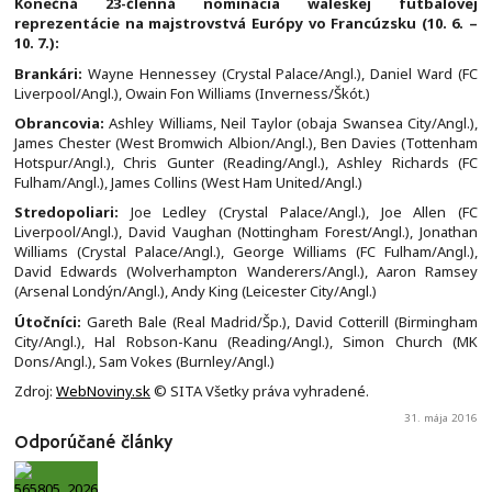
Konečná 23-členná nominácia waleskej futbalovej
reprezentácie na majstrovstvá Európy vo Francúzsku (10. 6. –
10. 7.):
Brankári:
Wayne Hennessey (Crystal Palace/Angl.), Daniel Ward (FC
Liverpool/Angl.), Owain Fon Williams (Inverness/Škót.)
Obrancovia:
Ashley Williams, Neil Taylor (obaja Swansea City/Angl.),
James Chester (West Bromwich Albion/Angl.), Ben Davies (Tottenham
Hotspur/Angl.), Chris Gunter (Reading/Angl.), Ashley Richards (FC
Fulham/Angl.), James Collins (West Ham United/Angl.)
Stredopoliari:
Joe Ledley (Crystal Palace/Angl.), Joe Allen (FC
Liverpool/Angl.), David Vaughan (Nottingham Forest/Angl.), Jonathan
Williams (Crystal Palace/Angl.), George Williams (FC Fulham/Angl.),
David Edwards (Wolverhampton Wanderers/Angl.), Aaron Ramsey
(Arsenal Londýn/Angl.), Andy King (Leicester City/Angl.)
Útočníci:
Gareth Bale (Real Madrid/Šp.), David Cotterill (Birmingham
City/Angl.), Hal Robson-Kanu (Reading/Angl.), Simon Church (MK
Dons/Angl.), Sam Vokes (Burnley/Angl.)
Zdroj:
WebNoviny.sk
© SITA Všetky práva vyhradené.
31. mája 2016
Odporúčané články