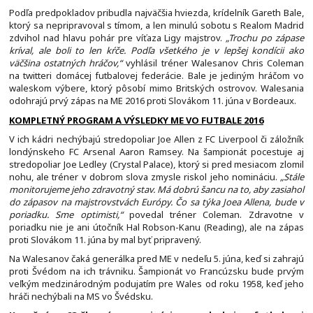
Podľa predpokladov pribudla najväčšia hviezda, krídelník Gareth Bale,
ktorý sa nepripravoval s tímom, a len minulú sobotu s Realom Madrid
zdvihol nad hlavu pohár pre víťaza Ligy majstrov.
„Trochu po zápase
kríval, ale boli to len kŕče. Podľa všetkého je v lepšej kondícii ako
väčšina ostatných hráčov,“
vyhlásil tréner Walesanov Chris Coleman
na twitteri domácej futbalovej federácie. Bale je jediným hráčom vo
waleskom výbere, ktorý pôsobí mimo Britských ostrovov. Walesania
odohrajú prvý zápas na ME 2016 proti Slovákom 11. júna v Bordeaux.
KOMPLETNÝ PROGRAM A VÝSLEDKY ME VO FUTBALE 2016
V ich kádri nechýbajú stredopoliar Joe Allen z FC Liverpool či záložník
londýnskeho FC Arsenal Aaron Ramsey. Na šampionát pocestuje aj
stredopoliar Joe Ledley (Crystal Palace), ktorý si pred mesiacom zlomil
nohu, ale tréner v dobrom slova zmysle riskol jeho nomináciu.
„Stále
monitorujeme jeho zdravotný stav. Má dobrú šancu na to, aby zasiahol
do zápasov na majstrovstvách Európy. Čo sa týka Joea Allena, bude v
poriadku. Sme optimisti,“
povedal tréner Coleman. Zdravotne v
poriadku nie je ani útočník Hal Robson-Kanu (Reading), ale na zápas
proti Slovákom 11. júna by mal byť pripravený.
Na Walesanov čaká generálka pred ME v nedeľu 5. júna, keď si zahrajú
proti Švédom na ich trávniku. Šampionát vo Francúzsku bude prvým
veľkým medzinárodným podujatím pre Wales od roku 1958, keď jeho
hráči nechýbali na MS vo Švédsku.