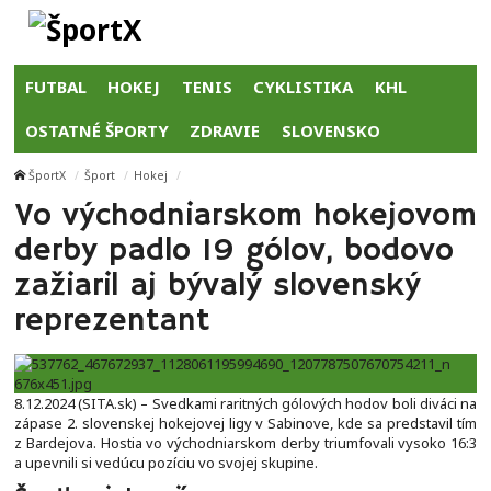
FUTBAL
HOKEJ
TENIS
CYKLISTIKA
KHL
OSTATNÉ ŠPORTY
ZDRAVIE
SLOVENSKO
ŠportX
Šport
Hokej
Vo východniarskom hokejovom
derby padlo 19 gólov, bodovo
zažiaril aj bývalý slovenský
reprezentant
8.12.2024 (SITA.sk) – Svedkami raritných gólových hodov boli diváci na
zápase 2. slovenskej hokejovej ligy v Sabinove, kde sa predstavil tím
z Bardejova. Hostia vo východniarskom derby triumfovali vysoko 16:3
a upevnili si vedúcu pozíciu vo svojej skupine.