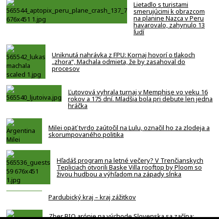
Lietadlo s turistami
smerujúcimi k obrazcom
na planine Nazca v Peru
havarovalo, zahynulo 13
ľudí
Uniknutá nahrávka z FPU: Kornaj hovorí o tlakoch
„zhora“, Machala odmieta, že by zasahoval do
procesov
Ľutovová vyhrala turnaj v Memphise vo veku 16
rokov a 175 dní. Mladšia bola pri debute len jedna
hráčka
Milei opäť tvrdo zaútočil na Lulu, označil ho za zlodeja a
skorumpovaného politika
Hľadáš program na letné večery? V Trenčianskych
Tepliciach otvorili Baske Villa rooftop by Ploom so
živou hudbou a výhľadom na západy slnka
Pardubický kraj – kraj zážitkov
Zber BIO arónie na východe Slovenska sa začína: