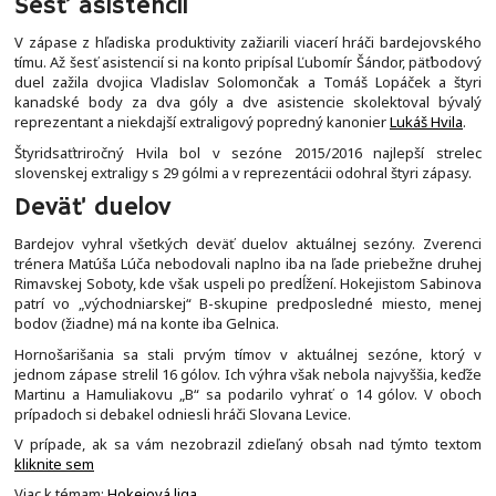
Šesť asistencií
V zápase z hľadiska produktivity zažiarili viacerí hráči bardejovského
tímu. Až šesť asistencií si na konto pripísal Ľubomír Šándor, päťbodový
duel zažila dvojica Vladislav Solomončak a Tomáš Lopáček a štyri
kanadské body za dva góly a dve asistencie skolektoval bývalý
reprezentant a niekdajší extraligový popredný kanonier
Lukáš Hvila
.
Štyridsaťtriročný Hvila bol v sezóne 2015/2016 najlepší strelec
slovenskej extraligy s 29 gólmi a v reprezentácii odohral štyri zápasy.
Deväť duelov
Bardejov vyhral všetkých deväť duelov aktuálnej sezóny. Zverenci
trénera Matúša Lúča nebodovali naplno iba na ľade priebežne druhej
Rimavskej Soboty, kde však uspeli po predĺžení. Hokejistom Sabinova
patrí vo „východniarskej“ B-skupine predposledné miesto, menej
bodov (žiadne) má na konte iba Gelnica.
Hornošarišania sa stali prvým tímov v aktuálnej sezóne, ktorý v
jednom zápase strelil 16 gólov. Ich výhra však nebola najvyššia, keďže
Martinu a Hamuliakovu „B“ sa podarilo vyhrať o 14 gólov. V oboch
prípadoch si debakel odniesli hráči Slovana Levice.
V prípade, ak sa vám nezobrazil zdieľaný obsah nad týmto textom
kliknite sem
Viac k témam:
Hokejová liga