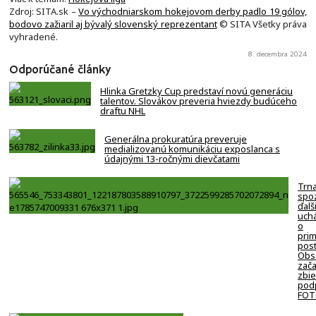
Zdroj: SITA.sk –
Vo východniarskom hokejovom derby padlo 19 gólov,
bodovo zažiaril aj bývalý slovenský reprezentant
© SITA Všetky práva
vyhradené.
8. decembra 2024
Odporúčané články
Hlinka Gretzky Cup predstaví novú generáciu
talentov. Slovákov preveria hviezdy budúceho
draftu NHL
Generálna prokuratúra preveruje
medializovanú komunikáciu exposlanca s
údajnými 13-ročnými dievčatami
Trn
spo
ďalš
uch
o
pri
post
Obs
zača
zbie
pod
FO