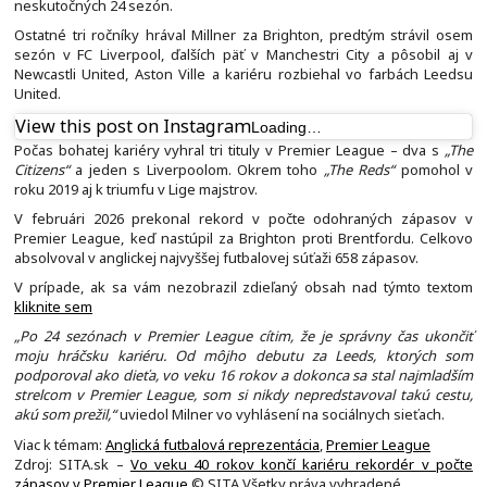
neskutočných 24 sezón.
Ostatné tri ročníky hrával Millner za Brighton, predtým strávil osem
sezón v FC Liverpool, ďalších päť v Manchestri City a pôsobil aj v
Newcastli United, Aston Ville a kariéru rozbiehal vo farbách Leedsu
United.
View this post on Instagram
Loading…
Počas bohatej kariéry vyhral tri tituly v Premier League – dva s
„The
Citizens“
a jeden s Liverpoolom. Okrem toho
„The Reds“
pomohol v
roku 2019 aj k triumfu v Lige majstrov.
V februári 2026 prekonal rekord v počte odohraných zápasov v
Premier League, keď nastúpil za Brighton proti Brentfordu. Celkovo
absolvoval v anglickej najvyššej futbalovej súťaži 658 zápasov.
V prípade, ak sa vám nezobrazil zdieľaný obsah nad týmto textom
kliknite sem
„Po 24 sezónach v Premier League cítim, že je správny čas ukončiť
moju hráčsku kariéru. Od môjho debutu za Leeds, ktorých som
podporoval ako dieťa, vo veku 16 rokov a dokonca sa stal najmladším
strelcom v Premier League, som si nikdy nepredstavoval takú cestu,
akú som prežil,“
uviedol Milner vo vyhlásení na sociálnych sieťach.
Viac k témam:
Anglická futbalová reprezentácia
,
Premier League
Zdroj: SITA.sk –
Vo veku 40 rokov končí kariéru rekordér v počte
zápasov v Premier League
© SITA Všetky práva vyhradené.