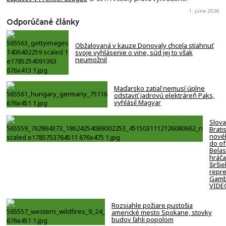
1. júna 2026
Odporúčané články
Obžalovaná v kauze Donovaly chcela stiahnuť
svoje vyhlásenie o vine, súd jej to však
neumožnil
Maďarsko zatiaľ nemusí úplne
odstaviť jadrovú elektráreň Paks,
vyhlásil Magyar
Slov
Brati
nové
do of
Belasí
hráča
širši
repre
Gamb
VIDE
Rozsiahle požiare pustošia
americké mesto Spokane, stovky
budov ľahli popolom