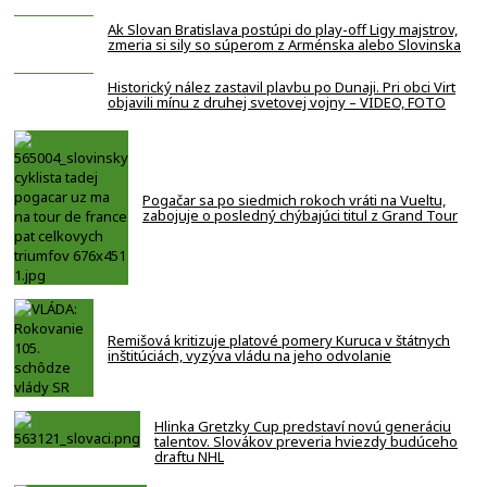
Ak Slovan Bratislava postúpi do play-off Ligy majstrov,
zmeria si sily so súperom z Arménska alebo Slovinska
Historický nález zastavil plavbu po Dunaji. Pri obci Virt
objavili mínu z druhej svetovej vojny – VIDEO, FOTO
Pogačar sa po siedmich rokoch vráti na Vueltu,
zabojuje o posledný chýbajúci titul z Grand Tour
Remišová kritizuje platové pomery Kuruca v štátnych
inštitúciách, vyzýva vládu na jeho odvolanie
Hlinka Gretzky Cup predstaví novú generáciu
talentov. Slovákov preveria hviezdy budúceho
draftu NHL