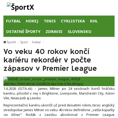
FUTBAL
HOKEJ
TENIS
CYKLISTIKA
KHL
OSTATNÉ ŠPORTY
ZDRAVIE
SLOVENSKO
ŠportX
Šport
Futbal
Vo veku 40 rokov končí
kariéru rekordér v počte
zápasov v Premier League
1.6.2026 (SITA.sk) – James Milner po 24 sezónach končí hráčsku
kariéru, pôsobil v nej v Brightone, Liverpoole, Manchestri City, Aston
Vile, Newcastli aj Leedsi.
Reprezentačnú kariéru ukončil už pred desiatimi rokmi, teraz anglický
stredopoliar James Milner vo veku 40 rokov definitívne
„vešia kopačky
na klinec“
. Rodák z Leedsu absolvoval v Premier League