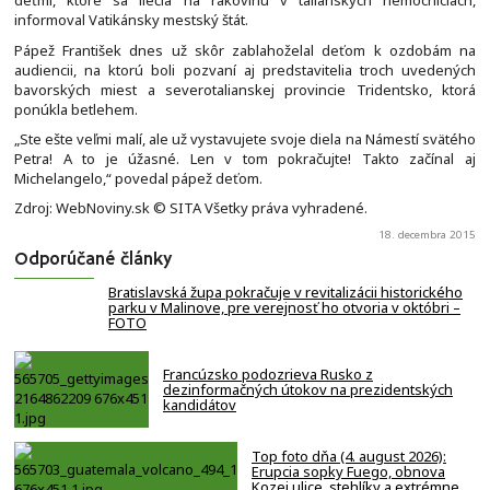
deťmi, ktoré sa liečia na rakovinu v talianskych nemocniciach,
informoval Vatikánsky mestský štát.
Pápež František dnes už skôr zablahoželal deťom k ozdobám na
audiencii, na ktorú boli pozvaní aj predstavitelia troch uvedených
bavorských miest a severotalianskej provincie Tridentsko, ktorá
ponúkla betlehem.
„Ste ešte veľmi malí, ale už vystavujete svoje diela na Námestí svätého
Petra! A to je úžasné. Len v tom pokračujte! Takto začínal aj
Michelangelo,“ povedal pápež deťom.
Zdroj: WebNoviny.sk © SITA Všetky práva vyhradené.
18. decembra 2015
Odporúčané články
Bratislavská župa pokračuje v revitalizácii historického
parku v Malinove, pre verejnosť ho otvoria v októbri –
FOTO
Francúzsko podozrieva Rusko z
dezinformačných útokov na prezidentských
kandidátov
Top foto dňa (4. august 2026):
Erupcia sopky Fuego, obnova
Kozej ulice, stehlíky a extrémne