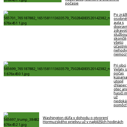
počasie
Po zráž
osobn
auta s
doprav
zdravo
službo
skončili
všetci
účastníc
nehody
nemocn
Pri obci
Veľaty 
počas
kúpani
utopil
chlapec
otec ani
hasiči 
už
nedokáz
pomôcť
Washington dúfa v dohodu o otvorení
Hormuzského prielivu už v najbližších hodinách