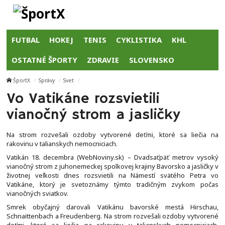
FUTBAL
HOKEJ
TENIS
CYKLISTIKA
KHL
OSTATNÉ ŠPORTY
ZDRAVIE
SLOVENSKO
ŠportX
Správy
Svet
Vo Vatikáne rozsvietili
vianočný strom a jasličky
Na strom rozvešali ozdoby vytvorené deťmi, ktoré sa liečia na
rakovinu v talianskych nemocniciach.
Vatikán 18. decembra (WebNoviny.sk) – Dvadsaťpäť metrov vysoký
vianočný strom z juhonemeckej spolkovej krajiny Bavorsko a jasličky v
životnej veľkosti dnes rozsvietili na Námestí svätého Petra vo
Vatikáne, ktorý je svetoznámy týmto tradičným zvykom počas
vianočných sviatkov.
Smrek obyčajný darovali Vatikánu bavorské mestá Hirschau,
Schnaittenbach a Freudenberg. Na strom rozvešali ozdoby vytvorené