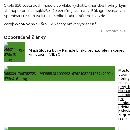
Okolo 320 cestujúcich muselo vo vlaku vyčkať takmer dve hodiny, kým
ich napokon na najbližšej železničnej stanici v Bülzigu evakuovali.
Spomínanú trať museli na niekoľko hodín dočasne uzavrieť.
Zdroj:
WebNoviny.sk
© SITA Všetky práva vyhradené.
11. decembra 2016
Odporúčané články
Mladí Slováci boli v Kanade blízko bronzu, ale nakoniec
Fíni otočili – VIDEO
Mesto
otvori
denný
stacion
prvýc
klient
zariad
pre
senio
privíta
polovi
august
FOTO