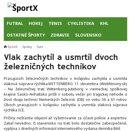
FUTBAL
HOKEJ
TENIS
CYKLISTIKA
KHL
OSTATNÉ ŠPORTY
ZDRAVIE
SLOVENSKO
ŠportX
Správy
Svet
Vlak zachytil a usmrtil dvoch
železničných technikov
Pracujúcich železničných technikov v koľajisku zachytila a usmrtila
vlaková súprava rýchlika.WITTENBERG 11. decembra (WebNoviny.sk)
– Na železničnej trati Wittenberg-Jüteborg v nemeckej spolkovej
krajine Sasko-Anhaltsko prišli v sobotu večer pri tragickej nehode o
život dvaja technici Nemeckých železníc (DB) vo veku 56 a 61 rokov.
Oboch pracujúcich v koľajisku zachytila a usmrtila vlaková súprava
rýchlika ICE.
Príčiny nešťastia objasní až vyšetrovanie za účasti polície a expertov.
Zatiaľ nevedno, či stavenisko na trati bolo dostatočne zabezpečené,
vyplýva z dnešných informácií internetového vydania denníka Bild.