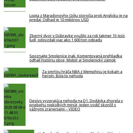
Lopta z Maradonovho Gólu storočia proti Anglicku je na
predaj. Odhad je 10 miliónov USD
Zberný dvor v Dúbravke využilo za rok takmer 15-tisíc
ľudí, odovzdali viac ako 1 600 ton odpadu
Spoznajte Smolenice inak. Komentovaná prehliadka
odhalí históriu obce, Molpír aj Smolenický zámok
Za smrťou hráča NBA z Memphisu je kokaín a
heroín. Bola to nehoda
Desivo vyzerajúca nehoda na D1. Dodávka zhorela v
priebehu niekoľkých minút, jeden vodič skončil s
vážnymi zraneniami – VIDEO