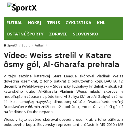
FUTBAL
HOKEJ
TENIS
CYKLISTIKA
KHL
OSTATNÉ ŠPORTY
ZDRAVIE
SLOVENSKO
ŠportX
Šport
Futbal
Video: Weiss strelil v Katare
ôsmy gól, Al-Gharafa prehrala
V tejto sezóne katarskej Stars League skóroval Vladimír Weiss
dovedna osemkrát, z toho päťkrát z pokutového kopu.DAUHA 12.
decembra (WebNoviny.sk) – Slovenský futbalový krídelník v službách
katarského klubu Al-Gharafa Vladimír Weiss mladší skóroval v
nedeľňajšom zápase na pôde tímu Al-Sailiya (2:1 pre Al-Sailiyu) v rámci
11. kola tamojšej najvyššej dlhodobej súťaže. Dvadsaťsedemročný
Bratislavčan v 66. min znížil na 1:2 z pohľadu jeho mužstva, ďalší gól už
na štadióne v Dauhe nepadol.
Weiss v tejto sezóne skóroval dovedna osemkrát, z toho päťkrát z
pokutového kopu. Slovenský reprezentant a účastník MS 2010 i ME