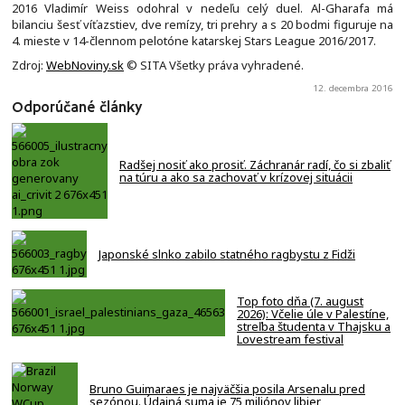
2016 Vladimír Weiss odohral v nedeľu celý duel. Al-Gharafa má
bilanciu šesť víťazstiev, dve remízy, tri prehry a s 20 bodmi figuruje na
4. mieste v 14-člennom pelotóne katarskej Stars League 2016/2017.
Zdroj:
WebNoviny.sk
© SITA Všetky práva vyhradené.
12. decembra 2016
Odporúčané články
Radšej nosiť ako prosiť. Záchranár radí, čo si zbaliť
na túru a ako sa zachovať v krízovej situácii
Japonské slnko zabilo statného ragbystu z Fidži
Top foto dňa (7. august
2026): Včelie úle v Palestíne,
streľba študenta v Thajsku a
Lovestream festival
Bruno Guimaraes je najväčšia posila Arsenalu pred
sezónou. Údajná suma je 75 miliónov libier