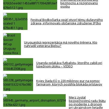
bezmocnú a rezignovanú
osobu
Festival Bodkočiarka opäť otvorí tému duševného
zdravia, informovalo občianske združenie IPčko
Uruguajská reprezentácia má nového trénera. Kto
nahradil veterána Bielsu?
Uganda oplakáva futbalistu, ktorého zabili pri
lúpežnom útoku – VIDEO
Kyjev žiada EÚ o 220 miliónov eur na pomoc
farmárom, ktorých postihla blokáda prístavov
Merz zvolal
bezpečnostnú radu štátu
po incidente s dronom
pri ukrajinskom lietadle