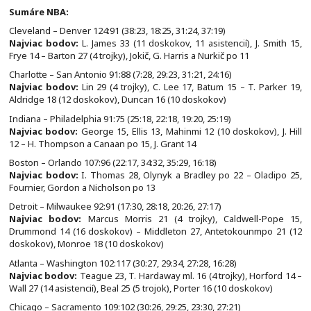
Sumáre NBA:
Cleveland – Denver 124:91 (38:23, 18:25, 31:24, 37:19)
Najviac bodov:
L. James 33 (11 doskokov, 11 asistencií), J. Smith 15,
Frye 14 – Barton 27 (4 trojky), Jokič, G. Harris a Nurkič po 11
Charlotte – San Antonio 91:88 (7:28, 29:23, 31:21, 24:16)
Najviac bodov:
Lin 29 (4 trojky), C. Lee 17, Batum 15 – T. Parker 19,
Aldridge 18 (12 doskokov), Duncan 16 (10 doskokov)
Indiana – Philadelphia 91:75 (25:18, 22:18, 19:20, 25:19)
Najviac bodov:
George 15, Ellis 13, Mahinmi 12 (10 doskokov), J. Hill
12 – H. Thompson a Canaan po 15, J. Grant 14
Boston – Orlando 107:96 (22:17, 34:32, 35:29, 16:18)
Najviac bodov:
I. Thomas 28, Olynyk a Bradley po 22 – Oladipo 25,
Fournier, Gordon a Nicholson po 13
Detroit – Milwaukee 92:91 (17:30, 28:18, 20:26, 27:17)
Najviac bodov:
Marcus Morris 21 (4 trojky), Caldwell-Pope 15,
Drummond 14 (16 doskokov) – Middleton 27, Antetokounmpo 21 (12
doskokov), Monroe 18 (10 doskokov)
Atlanta – Washington 102:117 (30:27, 29:34, 27:28, 16:28)
Najviac bodov:
Teague 23, T. Hardaway ml. 16 (4 trojky), Horford 14 –
Wall 27 (14 asistencií), Beal 25 (5 trojok), Porter 16 (10 doskokov)
Chicago – Sacramento 109:102 (30:26, 29:25, 23:30, 27:21)