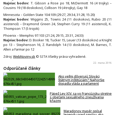
Najviac bodov:
T. Gibson a Rose po 18, McDermott 16 (4 trojky) –
Cousins 19 (18 doskokov), Collison 19 (4 trojky), Gay 18
Minnesota – Golden State 104:109 (29:27, 29:34, 31:28, 15:20)
Najviac bodov:
Wiggins 25, Towns 24 (11 doskokov), Rubio 20 (11
asistencií) – Draymond Green 24, Stephen Curry 19 (11 asistencií), K.
Thompson 17 (5 trojok)
Phoenix – Memphis 97:103 (21:24, 29:15, 23:31, 24:33)
Najviac bodov:
D. Booker 18, Tucker 15, Leuer (13 doskokov) a Knight
po 13 – Stephenson 16, Z. Randolph 14 (13 doskokov), M. Barnes, T.
Allen a Farmar po 12
Zdroj:
WebNoviny.sk
© SITA Všetky práva vyhradené.
22. marca 2016
Odporúčané články
Ako veľmi dôverujú Slováci
štátnym inštitúciám? Najhoršie
dopadla vláda a parlament
Pápež Lev XIV. sa vo Francúzsku stretne
s obeťami sexuálneho zneužívania
kňazmi
Maradonov masér opísal
legendu pred smrťou ako