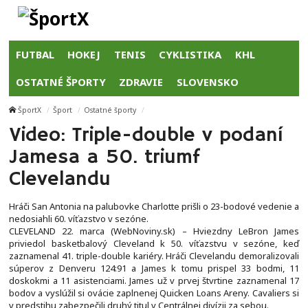
FUTBAL
HOKEJ
TENIS
CYKLISTIKA
KHL
OSTATNÉ ŠPORTY
ZDRAVIE
SLOVENSKO
ŠportX
Šport
Ostatné športy
Video: Triple-double v podaní
Jamesa a 50. triumf
Clevelandu
Hráči San Antonia na palubovke Charlotte prišli o 23-bodové vedenie a
nedosiahli 60. víťazstvo v sezóne.
CLEVELAND 22. marca (WebNoviny.sk) – Hviezdny LeBron James
priviedol basketbalový Cleveland k 50. víťazstvu v sezóne, keď
zaznamenal 41. triple-double kariéry. Hráči Clevelandu demoralizovali
súperov z Denveru 124:91 a James k tomu prispel 33 bodmi, 11
doskokmi a 11 asistenciami. James už v prvej štvrtine zaznamenal 17
bodov a vyslúžil si ovácie zaplnenej Quicken Loans Areny. Cavaliers si
v predstihu zabezpečili druhý titul v Centrálnej divízii za sebou.