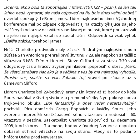
„Prehra, akou bola tá sobotňajšia v Miami (101:122 – pozn.), sa len tak
ľahko nedá vymazať, ale naša odpoveď na ňu bola dnes veľmi dobrá,“
uviedol spokojný LeBron James. Líder najlepšieho tímu Východnej
konferencie mal po zápase odpovedať aj na otázky týkajúce sa jeho
zvláštnych odkazov na twitteri v nedávnej minulosti, ktoré poukazovali
na jeho nie najlepší vzťah so spoluhráčmi. Odpovedi sa však vyhol.
„Ďalšia otázka,“
prehodil James.
Hráči Charlotte predviedli malý zázrak. S druhým najlepším tímom
súťaže San Antoniom prehrali prvú štvrtinu 7:28, ale napokon sa tešili z
víťazstva 91:88. Tréner Hornets Steve Clifford si za stavu 7:30 vzal
oddychový čas a hráčov zvýšeným hlasom „poprosil“ o obrat.
„Viem,
že všetci zarábate viac ako ja a väčšina z vás by ma najradšej vyhodila.
Prosím vás, snažte sa viac. Zabralo to,“
vravel po zápase už s
úsmevom Clifford.
Lídrom Charlotte bol 29-bodový Jeremy Lin, ktorý až 15 bodov do koša
Spurs nasúkal v štvrtej štvrtine a premenil všetky štyri pokusy spoza
trojkového oblúka.
„Bol fantastický a dnes večer nezastaviteľný,“
pochválil lídra domácich Gregg Popovich z lavičky Spurs. Jeho
zverenci nepredĺžili šesťzápasovú sériu víťazstiev a nedosiahli 60.
víťazstvo v sezóne. Basketbalisti Charlotte sú prví od 12. decembra
2008, ktorí skórovali 7 a menej bodov v úvodnej štvrtine a napokon
dokázali strhnúť víťazstvo na svoju stranu. Vtedy sa to podarilo
hráčom Utahu proti New Jersey.