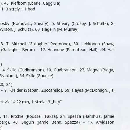
), 46. Klefbom (Eberle, Caggiula)
1, 3 strely, +1 bod
osby (Hörnqvist, Sheary), 5. Sheary (Crosby, J. Schultz), 8.
Wilson, J. Schultz), 60. Hagelin (M. Murray)
18. T. Mitchell (Gallagher, Redmond), 30. Lehkonen (Shaw,
l (Gallagher, Byron) – 17. Henrique (Parenteau, Hall), 44. Hall
1)
 – 4. Skille (Gudbranson), 10. Gudbranson, 27. Megna (Biega,
ranlund), 54. Skille (Gaunce)
0, 0:1)
 – 9. Kreider (Stepan, Zuccarello), 59. Hayes (McDonagh, J.T.
ivík 14:22 min, 1 strela, 3 „hity“
, 11. Ritchie (Roussel, Faksa), 24. Spezza (Hamhuis, Jamie
gberg), 40. Seguin (Jamie Benn, Spezza) – 17. Arvidsson
c)