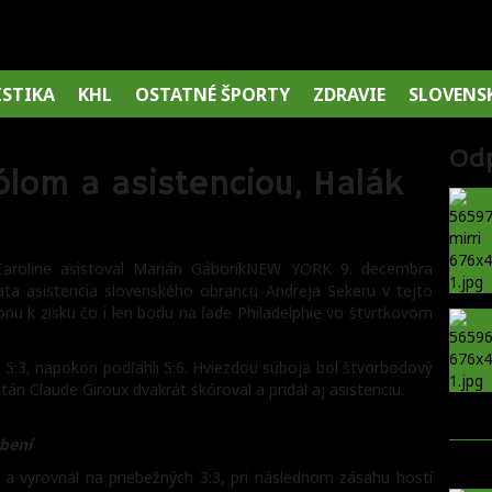
ISTIKA
KHL
OSTATNÉ ŠPORTY
ZDRAVIE
SLOVENS
Od
ólom a asistenciou, Halák
 Caroline asistoval Marián GáboríkNEW YORK 9. decembra
iata asistencia slovenského obrancu Andreja Sekeru v tejto
 k zisku čo i len bodu na ľade Philadelphie vo štvrtkovom
ca 5:3, napokon podľahli 5:6. Hviezdou súboja bol štvorbodový
itán Claude Giroux dvakrát skóroval a pridal aj asistenciu.
abení
í a vyrovnal na priebežných 3:3, pri následnom zásahu hostí