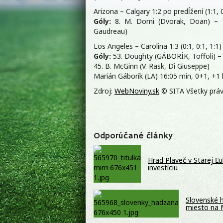
Arizona – Calgary 1:2 po predĺžení (1:1, 0
Góly:
8. M. Domi (Dvorak, Doan) – 1
Gaudreau)
Los Angeles – Carolina 1:3 (0:1, 0:1, 1:1)
Góly:
53. Doughty (GÁBORÍK, Toffoli) – 1
45. B. McGinn (V. Rask, Di Giuseppe)
Marián Gáborík (LA) 16:05 min, 0+1, +1 
Zdroj:
WebNoviny.sk
© SITA Všetky práv
Odporúčané články
Hrad Plaveč v Starej Ľ
investíciu
Slovenské h
miesto na