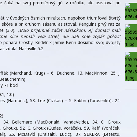
e čaká na svoj premiérový gól v ročníku, ale asistoval pri
ikrát v úvodných ôsmich minútach, napokon triumfoval štvrtý
il skóre a pri druhom zásahu asistoval. Penguins prvý raz za
ne (3:0).
„Bolo príjemné začať náskokom. Aj domáci mali
sme síce nemali veľa striel, ale dali sme zopár gólov,“
 pohára Crosby. Krídelník Jamie Benn dosiahol svoj dvojstý
as zdolal Nashville 5:2.
trňák (Marchand, Krug) – 6. Duchene, 13. MacKinnon, 25. J.
, Beauchemin)
y, -1 bod
:1, 1:0)
es (Hamonic), 53. Lee (Cizikas) – 5. Fabbri (Tarasenko), 24.
2)
), 34. Bellemare (MacDonald, VandeVelde), 34. C. Giroux
 Giroux), 52. C. Giroux (Gudas, Voráček), 59. Raffl (Voráček,
ssell), 25. McDavid (Draisaitl, Lucic), 37. SEKERA (Letestu,