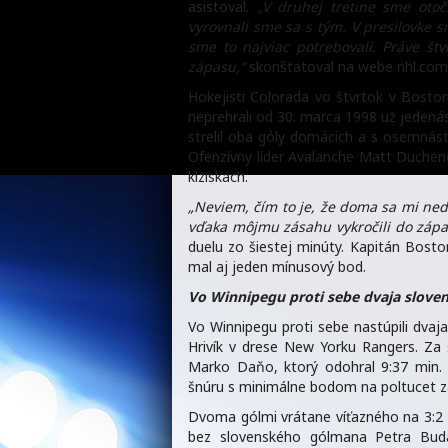
asistoval.
„V druhej tretine sme otoči
vyrovnali sme sa s tým. V presilovke 
sme to najviac potrebovali. Práve št
zápasu,“
skonštatoval na webe nhl.com
Hokejisti Colorada vo štvrtok v Boston
neprehrali od 30. marca 1998 už jedenás
strelil oba góly domácich a s osemná
Ofenzívny líder Avalanche Matt Duchene
klziskách.
„Neviem, čím to je, že doma sa mi ned
vďaka môjmu zásahu vykročili do záp
duelu zo šiestej minúty. Kapitán Bosto
mal aj jeden mínusový bod.
Vo Winnipegu proti sebe dvaja sloven
Vo Winnipegu proti sebe nastúpili dvaja 
Hrivík v drese New Yorku Rangers. Za 
Marko Daňo, ktorý odohral 9:37 min. 
šnúru s minimálne bodom na poltucet z
Dvoma gólmi vrátane víťazného na 3:2 pr
bez slovenského gólmana Petra Budaj