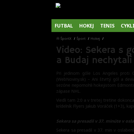
FUTBAL
HOKEJ
TENIS
CYKL
ŠportX
Šport
Hokej
Video: Sekera s g
a Budaj nechytali
Pri jedinom góle Los Angeles proti
(WebNoviny.sk) – Ani štvrtý gól a dev
sezóne nepomohli hokejistom Edmontonu
zápase NHL.
Viedli tam 2:0 a v tretej tretine dokon
krídelník Flyers Jakub Voráček (1+3), kap
Sekera sa presadil v 37. minúte v osl
Sekera sa presadil v 37. min v oslaben