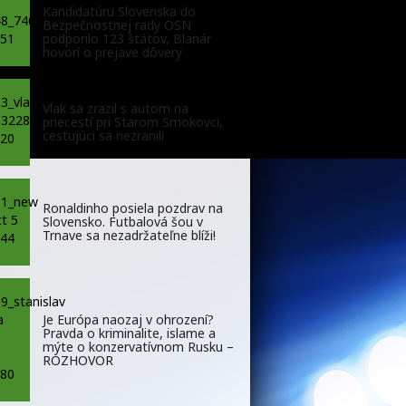
Kandidatúru Slovenska do
Bezpečnostnej rady OSN
podporilo 123 štátov, Blanár
hovorí o prejave dôvery
Vlak sa zrazil s autom na
priecestí pri Starom Smokovci,
cestujúci sa nezranili
Ronaldinho posiela pozdrav na
Slovensko. Futbalová šou v
Trnave sa nezadržateľne blíži!
Je Európa naozaj v ohrození?
Pravda o kriminalite, islame a
mýte o konzervatívnom Rusku –
ROZHOVOR