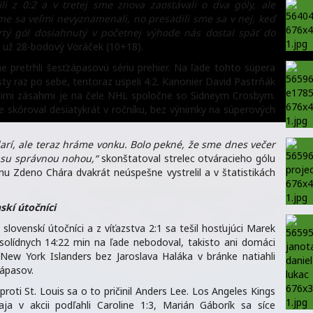
li z 0:2 a v tretej sme znova zaostávali o dva góly, ale
sme sa veľmi nevyznamenali, no presadili sme sa v nej, keď
vrtý gól dosiahnutý v početnej výhode nás dostal späť do
 už 28-bodový Voráček (10+18).
e pretrhli šesťzápasovú sériu prehier. Na ľade tohto súpera
ty raz po sebe, tentoraz uspeli 4:2. Kanonier David Pastrňák
stimi zásahmi je na čele NHL spoločne so Sidneym Crosbym.
 skóroval desiatykrát v ročníku, bez výnimky na súperových
arí, ale teraz hráme vonku. Bolo pekné, že sme dnes večer
asu správnou nohou,“
skonštatoval strelec otváracieho gólu
nu Zdeno Chára dvakrát neúspešne vystrelil a v štatistikách
skí útočníci
slovenskí útočníci a z víťazstva 2:1 sa tešil hosťujúci Marek
solídnych 14:22 min na ľade nebodoval, takisto ani domáci
New York Islanders bez Jaroslava Haláka v bránke natiahli
ápasov.
oti St. Louis sa o to pričinil Anders Lee. Los Angeles Kings
a v akcii podľahli Caroline 1:3, Marián Gáborík sa síce