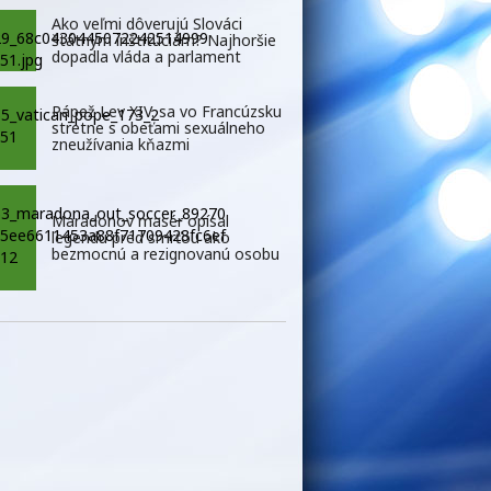
Ako veľmi dôverujú Slováci
štátnym inštitúciám? Najhoršie
dopadla vláda a parlament
Pápež Lev XIV. sa vo Francúzsku
stretne s obeťami sexuálneho
zneužívania kňazmi
Maradonov masér opísal
legendu pred smrťou ako
bezmocnú a rezignovanú osobu