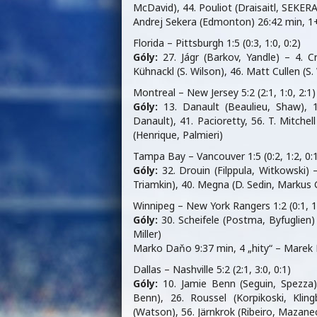
McDavid), 44. Pouliot (Draisaitl, SEKERA
Andrej Sekera (Edmonton) 26:42 min, 1+
Florida – Pittsburgh 1:5 (0:3, 1:0, 0:2)
Góly:
27. Jágr (Barkov, Yandle) – 4. Cr
Kühnackl (S. Wilson), 46. Matt Cullen (S. 
Montreal – New Jersey 5:2 (2:1, 1:0, 2:1)
Góly:
13. Danault (Beaulieu, Shaw), 
Danault), 41. Pacioretty, 56. T. Mitchel
(Henrique, Palmieri)
Tampa Bay – Vancouver 1:5 (0:2, 1:2, 0:
Góly:
32. Drouin (Filppula, Witkowski)
Triamkin), 40. Megna (D. Sedin, Markus G
Winnipeg – New York Rangers 1:2 (0:1, 1:
Góly:
30. Scheifele (Postma, Byfuglien)
Miller)
Marko Daňo 9:37 min, 4 „hity“ – Marek Hr
Dallas – Nashville 5:2 (2:1, 3:0, 0:1)
Góly:
10. Jamie Benn (Seguin, Spezza)
Benn), 26. Roussel (Korpikoski, Klin
(Watson), 56. Järnkrok (Ribeiro, Mazane