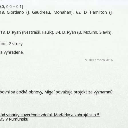
:0, 0:0 – 0:1)
8. Giordano (J. Gaudreau, Monahan), 62. D. Hamilton (J.
8. D. Ryan (Nestrašil, Faulk), 34. D. Ryan (B. McGinn, Slavin),
bod, 2 strely
a vyhradené.
9. decembra 2016
ubovni sa dočká obnovy, Migaľ považuje projekt za významnú
ádzanárky suverénne zdolali Maďarky a zahrajú si o 5.
 MS v Rumunsku