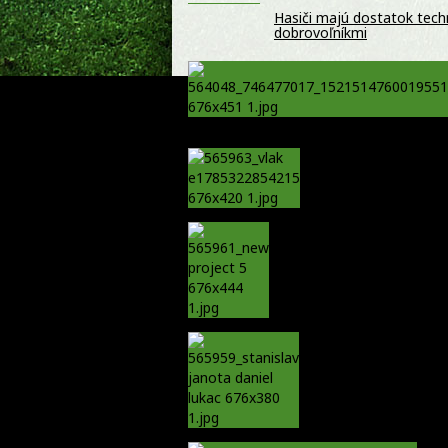
Hasiči majú dostatok techn
dobrovoľníkmi
Vlak sa zrazil s auto
Ronaldinho posiela pozdr
blíži!
Je Európa naozaj v o
konzervatívnom Ru