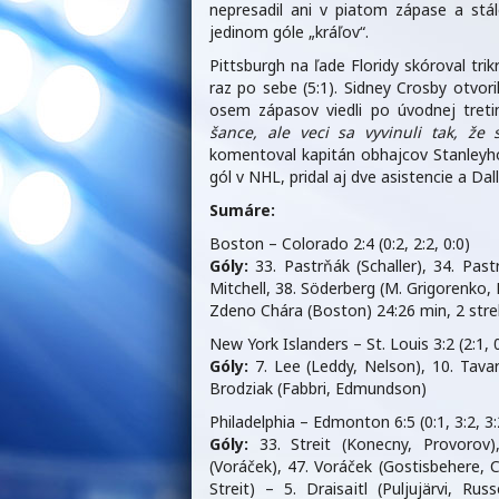
nepresadil ani v piatom zápase a stál
jedinom góle „kráľov“.
Pittsburgh na ľade Floridy skóroval tr
raz po sebe (5:1). Sidney Crosby otvor
osem zápasov viedli po úvodnej treti
šance, ale veci sa vyvinuli tak, že 
komentoval kapitán obhajcov Stanleyho
gól v NHL, pridal aj dve asistencie a Dall
Sumáre:
Boston – Colorado 2:4 (0:2, 2:2, 0:0)
Góly:
33. Pastrňák (Schaller), 34. Pas
Mitchell, 38. Söderberg (M. Grigorenko
Zdeno Chára (Boston) 24:26 min, 2 strel
New York Islanders – St. Louis 3:2 (2:1, 0
Góly:
7. Lee (Leddy, Nelson), 10. Tavar
Brodziak (Fabbri, Edmundson)
Philadelphia – Edmonton 6:5 (0:1, 3:2, 3:
Góly:
33. Streit (Konecny, Provorov
(Voráček), 47. Voráček (Gostisbehere, C.
Streit) – 5. Draisaitl (Puljujärvi, Ru