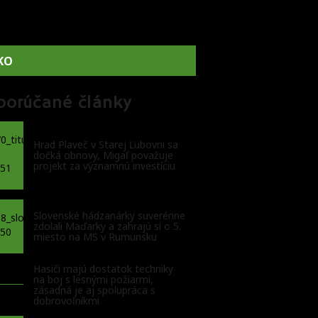
KO
porúčané články
Hrad Plaveč v Starej Ľubovni sa
dočká obnovy, Migaľ považuje
projekt za významnú investíciu
Slovenské hádzanárky suverénne
zdolali Maďarky a zahrajú si o 5.
miesto na MS v Rumunsku
Hasiči majú dostatok techniky
na boj s lesnými požiarmi,
zásadná je aj spolupráca s
dobrovoľníkmi