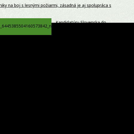
iky na boj s lesnými požiarmi, zásadná je aj spolupráca s
Kandidatúru Slovenska do
Bezpečnostnej rady OSN
podporilo 123 štátov, Blanár
hovorí o prejave dôvery
m na priecestí pri Starom Smokovci, cestujúci sa nezranili
av na Slovensko. Futbalová šou v Trnave sa nezadržateľne
hrození? Pravda o kriminalite, islame a mýte o
sku – ROZHOVOR