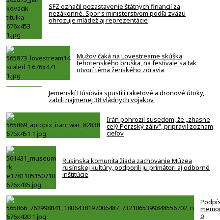
SFZ označil pozastavenie štátnych financií za
nezákonné. Spor s ministerstvom podľa zväzu
ohrozuje mládež aj reprezentácie
Mužov čaká na Lovestreame skúška
tehotenského bruška, na festivale sa tak
otvorí téma ženského zdravia
Jemenskí Húsíovia spustili raketové a dronové útoky,
zabili najmenej 38 vládnych vojakov
Irán pohrozil susedom, že „zhasne
celý Perzský záliv“, pripravil zoznam
cieľov
Rusínska komunita žiada zachovanie Múzea
rusínskej kultúry, podporili ju primátori aj odborné
inštitúcie
Podpí
memo
o