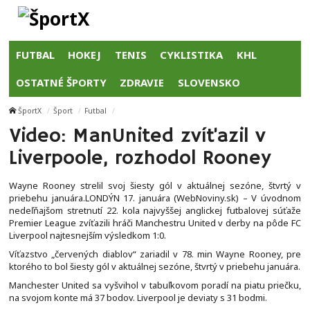
FUTBAL
HOKEJ
TENIS
CYKLISTIKA
KHL
OSTATNÉ ŠPORTY
ZDRAVIE
SLOVENSKO
ŠportX
Šport
Futbal
Video: ManUnited zvíťazil v
Liverpoole, rozhodol Rooney
Wayne Rooney strelil svoj šiesty gól v aktuálnej sezóne, štvrtý v
priebehu januára.LONDÝN 17. januára (WebNoviny.sk) – V úvodnom
nedeľňajšom stretnutí 22. kola najvyššej anglickej futbalovej súťaže
Premier League zvíťazili hráči Manchestru United v derby na pôde FC
Liverpool najtesnejším výsledkom 1:0.
Víťazstvo „červených diablov“ zariadil v 78. min Wayne Rooney, pre
ktorého to bol šiesty gól v aktuálnej sezóne, štvrtý v priebehu januára.
Manchester United sa vyšvihol v tabuľkovom poradí na piatu priečku,
na svojom konte má 37 bodov. Liverpool je deviaty s 31 bodmi.