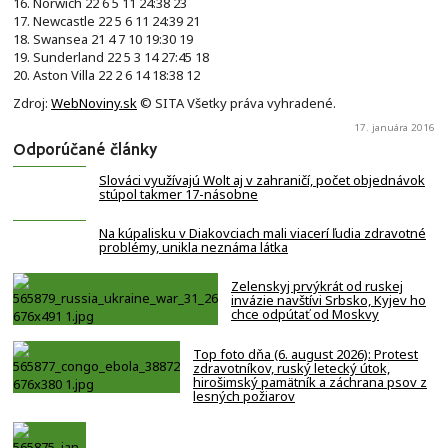
16. Norwich 22 6 5 11 24:38 23
17. Newcastle 22 5 6 11 24:39 21
18. Swansea 21 4 7 10 19:30 19
19. Sunderland 22 5 3 14 27:45 18
20. Aston Villa 22 2 6 14 18:38 12
Zdroj:
WebNoviny.sk
© SITA Všetky práva vyhradené.
17. januára 2016
Odporúčané články
Slováci využívajú Wolt aj v zahraničí, počet objednávok
stúpol takmer 17-násobne
Na kúpalisku v Diakovciach mali viacerí ľudia zdravotné
problémy, unikla neznáma látka
Zelenskyj prvýkrát od ruskej
invázie navštívi Srbsko, Kyjev ho
chce odpútať od Moskvy
Top foto dňa (6. august 2026): Protest
zdravotníkov, ruský letecký útok,
hirošimský pamätník a záchrana psov z
lesných požiarov