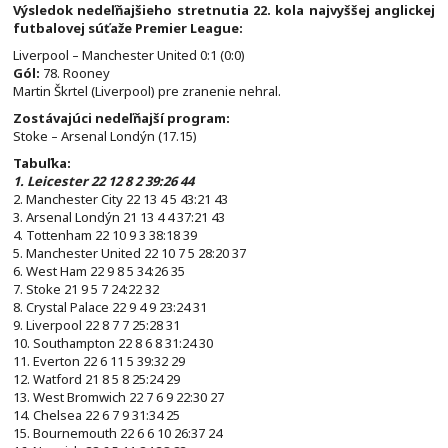
Výsledok nedeľňajšieho stretnutia 22. kola najvyššej anglickej
futbalovej súťaže Premier League:
Liverpool – Manchester United 0:1 (0:0)
Gól:
78. Rooney
Martin Škrtel (Liverpool) pre zranenie nehral.
Zostávajúci nedeľňajší program:
Stoke – Arsenal Londýn (17.15)
Tabuľka:
1. Leicester 22 12 8 2 39:26 44
2. Manchester City 22 13 4 5 43:21 43
3. Arsenal Londýn 21 13 4 4 37:21 43
4. Tottenham 22 10 9 3 38:18 39
5. Manchester United 22 10 7 5 28:20 37
6. West Ham 22 9 8 5 34:26 35
7. Stoke 21 9 5 7 24:22 32
8. Crystal Palace 22 9 4 9 23:24 31
9. Liverpool 22 8 7 7 25:28 31
10. Southampton 22 8 6 8 31:24 30
11. Everton 22 6 11 5 39:32 29
12. Watford 21 8 5 8 25:24 29
13. West Bromwich 22 7 6 9 22:30 27
14. Chelsea 22 6 7 9 31:34 25
15. Bournemouth 22 6 6 10 26:37 24