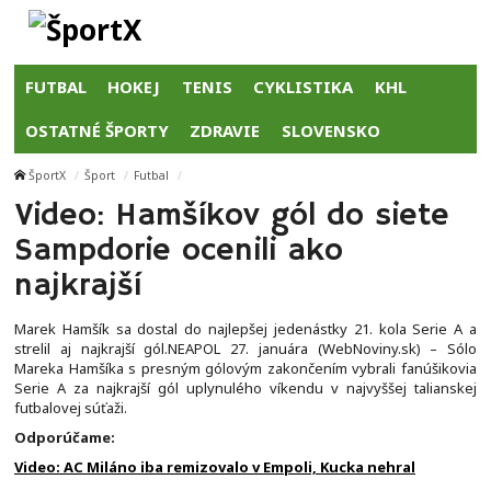
FUTBAL
HOKEJ
TENIS
CYKLISTIKA
KHL
OSTATNÉ ŠPORTY
ZDRAVIE
SLOVENSKO
ŠportX
Šport
Futbal
Video: Hamšíkov gól do siete
Sampdorie ocenili ako
najkrajší
Marek Hamšík sa dostal do najlepšej jedenástky 21. kola Serie A a
strelil aj najkrajší gól.NEAPOL 27. januára (WebNoviny.sk) – Sólo
Mareka Hamšíka s presným gólovým zakončením vybrali fanúšikovia
Serie A za najkrajší gól uplynulého víkendu v najvyššej talianskej
futbalovej súťaži.
Odporúčame:
Video: AC Miláno iba remizovalo v Empoli, Kucka nehral