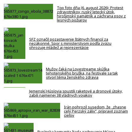
Top foto dňa (6. august 2026): Protest
zdravotníkov, ruský letecký útok,
hirošimský pamätník a záchrana psov z
lesných požiarov
SFZ označil pozastavenie štátnych financií za
nezákonné. Spor s ministerstvom podľa zväzu
ohrozuje mládež aj reprezentácie
Mužov čaká na Lovestreame skúška
tehotenského bruška, na festivale sa tak
otvorí téma ženského zdravia
Jemenskí Húsíovia spustili raketové a dronové útoky,
zabili najmenej 38 vládnych vojakov
Irán pohrozil susedom, že „zhasne
celý Perzský záliv“, pripravil zoznam
cieľov
Rusínska komunita žiada zachovanie Múzea