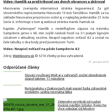
Video: Hamšík sa preštrikoval cez dvoch obrancov a skóroval
Hlasovanie zverejnila internetová stránka legaseriea.it. Za gól
slovenského reprezentanta hlasovalo 13-tisíc fanúšikov. Hamšík sa na
základe hlasovania priaznivcov ocitol aj v najlepšej jedenástke 21. kola
Serie A. Informuje o tom aj webová stránka marek-hamsik.sk.
Kapitán „Partenopei“ Hamšík v nedeľňajšom zápase na trávniku
Sampdorie Janov v 60. min zvýšil náskok hostí na 3:1 piatym ligovým
zásahom v aktuálnej sezóne. Neapol napokon zvíťazil 4:2 a zostal na
čele tabuľky o dva body pred Juventusom Turín.
Video: Neapiol zvíťazil na pôde Sampdorie 4:2
Zdroj:
WebNoviny.sk
© SITA Všetky práva vyhradené.
27. januára 2016
Odporúčané články
Slováci využívajú Wolt aj v zahraničí, počet objednávok
stúpol takmer 17-násobne
Na kúpalisku v Diakovciach mali viacerí ľudia zdravotné
problémy, unikla neznáma látka
Zelenskyj prvýkrát od ruskej
invázie navštívi Srbsko, Kyjev ho
chce odpútať od Moskvy