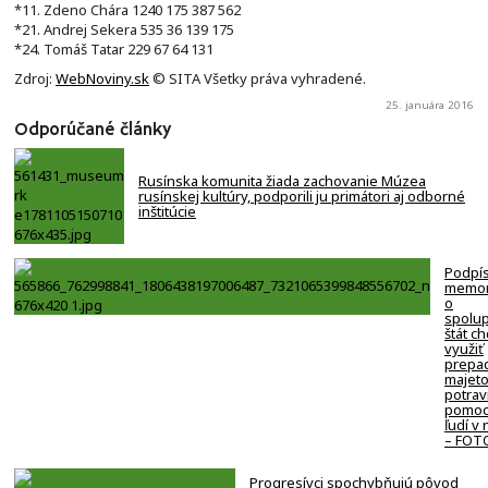
*11. Zdeno Chára 1240 175 387 562
*21. Andrej Sekera 535 36 139 175
*24. Tomáš Tatar 229 67 64 131
Zdroj:
WebNoviny.sk
© SITA Všetky práva vyhradené.
25. januára 2016
Odporúčané články
Rusínska komunita žiada zachovanie Múzea
rusínskej kultúry, podporili ju primátori aj odborné
inštitúcie
Podpí
memo
o
spolup
štát c
využiť
prepa
majeto
potrav
pomoc
ľudí v
– FOT
Progresívci spochybňujú pôvod