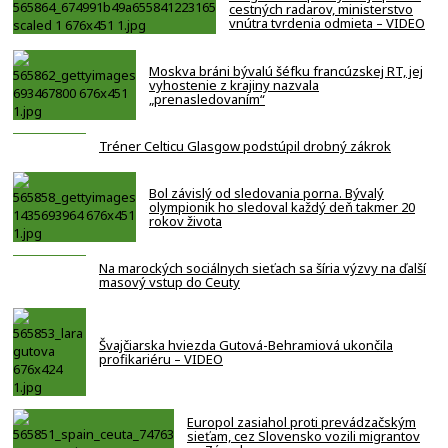
cestných radarov, ministerstvo
vnútra tvrdenia odmieta – VIDEO
Moskva bráni bývalú šéfku francúzskej RT, jej
vyhostenie z krajiny nazvala
„prenasledovaním“
Tréner Celticu Glasgow podstúpil drobný zákrok
Bol závislý od sledovania porna. Bývalý
olympionik ho sledoval každý deň takmer 20
rokov života
Na marockých sociálnych sieťach sa šíria výzvy na ďalší
masový vstup do Ceuty
Švajčiarska hviezda Gutová-Behramiová ukončila
profikariéru – VIDEO
Europol zasiahol proti prevádzačským
sieťam, cez Slovensko vozili migrantov