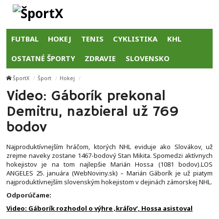
FUTBAL
HOKEJ
TENIS
CYKLISTIKA
KHL
OSTATNÉ ŠPORTY
ZDRAVIE
SLOVENSKO
ŠportX
Šport
Hokej
Video: Gáborík prekonal
Demitru, nazbieral už 769
bodov
Najproduktívnejším hráčom, ktorých NHL eviduje ako Slovákov, už
zrejme naveky zostane 1467-bodový Stan Mikita. Spomedzi aktívnych
hokejistov je na tom najlepšie Marián Hossa (1081 bodov).LOS
ANGELES 25. januára (WebNoviny.sk) – Marián Gáborík je už piatym
najproduktívnejším slovenským hokejistom v dejinách zámorskej NHL.
Odporúčame:
Video: Gáborík rozhodol o výhre ‚kráľov‘, Hossa asistoval