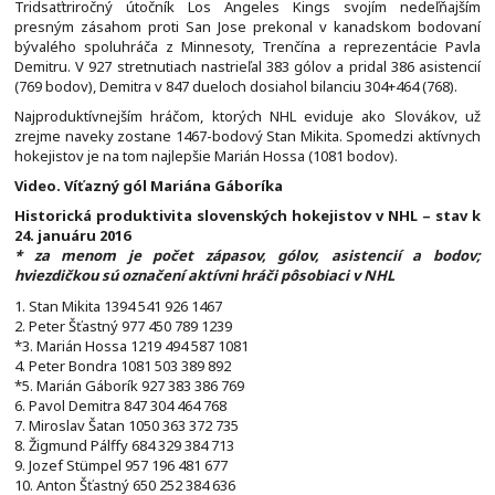
Tridsaťtriročný útočník Los Angeles Kings svojím nedeľňajším
presným zásahom proti San Jose prekonal v kanadskom bodovaní
bývalého spoluhráča z Minnesoty, Trenčína a reprezentácie Pavla
Demitru. V 927 stretnutiach nastrieľal 383 gólov a pridal 386 asistencií
(769 bodov), Demitra v 847 dueloch dosiahol bilanciu 304+464 (768).
Najproduktívnejším hráčom, ktorých NHL eviduje ako Slovákov, už
zrejme naveky zostane 1467-bodový Stan Mikita. Spomedzi aktívnych
hokejistov je na tom najlepšie Marián Hossa (1081 bodov).
Video. Víťazný gól Mariána Gáboríka
Historická produktivita slovenských hokejistov v NHL – stav k
24. januáru 2016
* za menom je počet zápasov, gólov, asistencií a bodov;
hviezdičkou sú označení aktívni hráči pôsobiaci v NHL
1. Stan Mikita 1394 541 926 1467
2. Peter Šťastný 977 450 789 1239
*3. Marián Hossa 1219 494 587 1081
4. Peter Bondra 1081 503 389 892
*5. Marián Gáborík 927 383 386 769
6. Pavol Demitra 847 304 464 768
7. Miroslav Šatan 1050 363 372 735
8. Žigmund Pálffy 684 329 384 713
9. Jozef Stümpel 957 196 481 677
10. Anton Šťastný 650 252 384 636