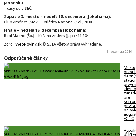
Japonsku
– časy sú v SEČ
Zápas o 3. miesto – nedeľa 18. decembra (Jokohama):
Club América (Mex.) – Atlético Nacional (Kol.) /8.00/
Finále – nedeľa 18. decembra (Jokohama):
Real Madrid (Šp.) – Kašima Antlers (Jap.) /11.30/
Zdroj:
WebNoviny.sk
© SITA Všetky práva vyhradené.
15. decembra 2016
Odporúčané články
Mesto
otvori
denný
stacion
prvýc
klient
zariad
pre
senio
privíta
polovi
august
FOTO
Vypuk
ďalší v