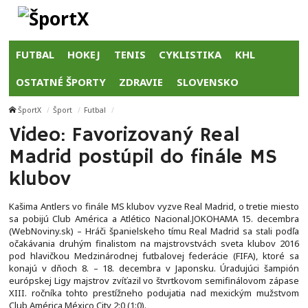
FUTBAL
HOKEJ
TENIS
CYKLISTIKA
KHL
OSTATNÉ ŠPORTY
ZDRAVIE
SLOVENSKO
ŠportX
Šport
Futbal
Video: Favorizovaný Real
Madrid postúpil do finále MS
klubov
Kašima Antlers vo finále MS klubov vyzve Real Madrid, o tretie miesto
sa pobijú Club América a Atlético Nacional.JOKOHAMA 15. decembra
(WebNoviny.sk) – Hráči španielskeho tímu Real Madrid sa stali podľa
očakávania druhým finalistom na majstrovstvách sveta klubov 2016
pod hlavičkou Medzinárodnej futbalovej federácie (FIFA), ktoré sa
konajú v dňoch 8. – 18. decembra v Japonsku. Úradujúci šampión
európskej Ligy majstrov zvíťazil vo štvrtkovom semifinálovom zápase
XIII. ročníka tohto prestížneho podujatia nad mexickým mužstvom
Club América México City 2:0 (1:0).