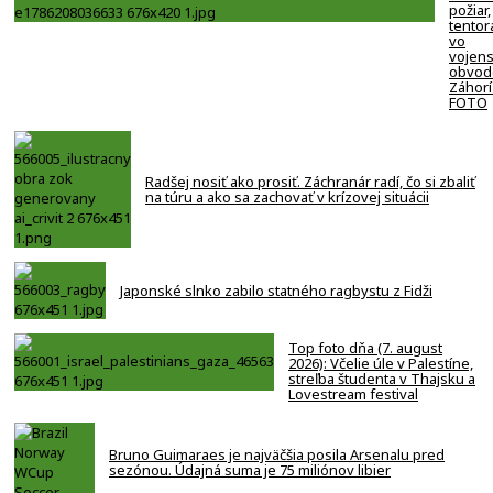
požiar,
tentor
vo
vojen
obvod
Záhorí
FOTO
Radšej nosiť ako prosiť. Záchranár radí, čo si zbaliť
na túru a ako sa zachovať v krízovej situácii
Japonské slnko zabilo statného ragbystu z Fidži
Top foto dňa (7. august
2026): Včelie úle v Palestíne,
streľba študenta v Thajsku a
Lovestream festival
Bruno Guimaraes je najväčšia posila Arsenalu pred
sezónou. Údajná suma je 75 miliónov libier