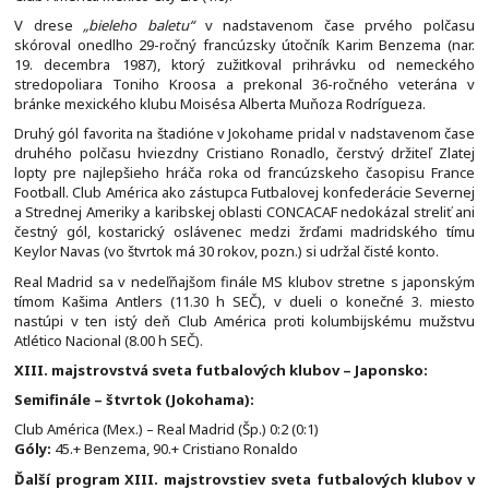
V drese
„bieleho baletu“
v nadstavenom čase prvého polčasu
skóroval onedlho 29-ročný francúzsky útočník Karim Benzema (nar.
19. decembra 1987), ktorý zužitkoval prihrávku od nemeckého
stredopoliara Toniho Kroosa a prekonal 36-ročného veterána v
bránke mexického klubu Moisésa Alberta Muňoza Rodrígueza.
Druhý gól favorita na štadióne v Jokohame pridal v nadstavenom čase
druhého polčasu hviezdny Cristiano Ronadlo, čerstvý držiteľ Zlatej
lopty pre najlepšieho hráča roka od francúzskeho časopisu France
Football. Club América ako zástupca Futbalovej konfederácie Severnej
a Strednej Ameriky a karibskej oblasti CONCACAF nedokázal streliť ani
čestný gól, kostarický oslávenec medzi žrďami madridského tímu
Keylor Navas (vo štvrtok má 30 rokov, pozn.) si udržal čisté konto.
Real Madrid sa v nedeľňajšom finále MS klubov stretne s japonským
tímom Kašima Antlers (11.30 h SEČ), v dueli o konečné 3. miesto
nastúpi v ten istý deň Club América proti kolumbijskému mužstvu
Atlético Nacional (8.00 h SEČ).
XIII. majstrovstvá sveta futbalových klubov – Japonsko:
Semifinále – štvrtok (Jokohama):
Club América (Mex.) – Real Madrid (Šp.) 0:2 (0:1)
Góly:
45.+ Benzema, 90.+ Cristiano Ronaldo
Ďalší program XIII. majstrovstiev sveta futbalových klubov v