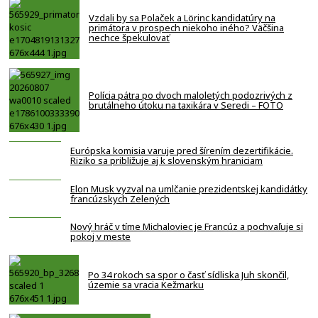
Vzdali by sa Polaček a Lörinc kandidatúry na
primátora v prospech niekoho iného? Väčšina
nechce špekulovať
Polícia pátra po dvoch maloletých podozrivých z
brutálneho útoku na taxikára v Seredi – FOTO
Európska komisia varuje pred šírením dezertifikácie.
Riziko sa približuje aj k slovenským hraniciam
Elon Musk vyzval na umlčanie prezidentskej kandidátky
francúzskych Zelených
Nový hráč v tíme Michaloviec je Francúz a pochvaľuje si
pokoj v meste
Po 34 rokoch sa spor o časť sídliska Juh skončil,
územie sa vracia Kežmarku