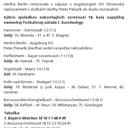
Hertha Berlín remizovala v zápase s Augsburgom 0:0. Slovenský
reprezentant v službách Herthy Peter Pekarík do duelu nezasiahol.
Súhrn výsledkov sobotňajších stretnutí 18. kola najvyššej
nemeckej futbalovej súťaže I. bundesligy:
Hannover – Darmstadt 1:2 (1:1)
Góly:
10. Almeida – 31. a 47. S. Wagner
Hertha Berlín – Augsburg 0:0
Peter Pekarík (Hertha) sedel na lavičke náhradníkov
Hoffenheim – Bayer Leverkusen 1:1 (1:0)
Góly:
40. Hamad – 75. Toprak
Ingolstadt – Mainz 1:0 (1:0)
Gól:
41. Hartmann
Kolín nad Rýnom – Stuttgart 1:3 (1:1)
Góly:
19. Modeste (z pok. kopu) – 36. Didavi, 51. T. Werner, 83.
Gentner
Borussia Mönchengladbach – Borussia Dortmund 1:3 (0:1)
Góly:
58. Raffael – 41. Reus, 50. Mkhitaryan, 75. Gündogan
Tabuľka:
1. Bayern Mníchov 18 16 1 1 48:9 49
2. Borussia Dortmund 18 13 2 3 50:24 41