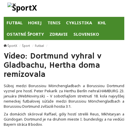
FUTBAL
HOKEJ
TENIS
CYKLISTIKA
KHL
OSTATNÉ ŠPORTY
ZDRAVIE
SLOVENSKO
ŠportX
Šport
Futbal
Video: Dortmund vyhral v
Gladbachu, Hertha doma
remizovala
Súboj medzi Borussiou Mönchengladbach a Borussiou Dortmund
vyznel pre hostí. Peter Pekarík za Herthu Berlín nehral.HAMBURG 23.
januára (WebNoviny.sk) – V sobotňajšom stretnutí 18. kola najvyššej
nemeckej futbalovej súťaže medzi Borussiou Mönchengladbach a
Borussiou Dortmund zvíťazili hostia 3:1.
Za domácich skóroval Raffael, góly hostí strelili Reus, Mkhitaryan a
Gündogan. Dortmund je na druhom mieste I. bundesligy a na vedúci
Bayern stráca 8 bodov.