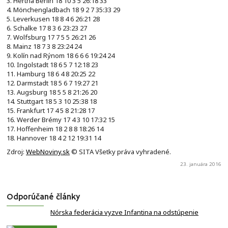
3. Hertha Berlín 18 10 3 5 26:18 33
4. Mönchengladbach 18 9 2 7 35:33 29
5. Leverkusen 18 8 4 6 26:21 28
6. Schalke 17 8 3 6 23:23 27
7. Wolfsburg 17 7 5 5 26:21 26
8. Mainz 18 7 3 8 23:24 24
9. Kolín nad Rýnom 18 6 6 6 19:24 24
10. Ingolstadt 18 6 5 7 12:18 23
11. Hamburg 18 6 4 8 20:25 22
12. Darmstadt 18 5 6 7 19:27 21
13. Augsburg 18 5 5 8 21:26 20
14. Stuttgart 18 5 3 10 25:38 18
15. Frankfurt 17 4 5 8 21:28 17
16. Werder Brémy 17 4 3 10 17:32 15
17. Hoffenheim 18 2 8 8 18:26 14
18. Hannover 18 4 2 12 19:31 14
Zdroj:
WebNoviny.sk
© SITA Všetky práva vyhradené.
23. januára 2016
Odporúčané články
Nórska federácia vyzve Infantina na odstúpenie