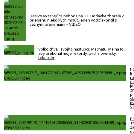
Desivo vyzerajúca nehoda na D1. Dodávka zhorela v
priebehu niekoľkých minút, jeden vodič skončil s
vážnymi zraneniami – VIDEO
Volko chváli svojho nástupcu Machatu. Má na to,
aby prekonal moje rekordy, tvrdí slovenský
rekordér
Po
B
ro
de
j
zr
p
šk
ti
V
Po
Tr
z
de