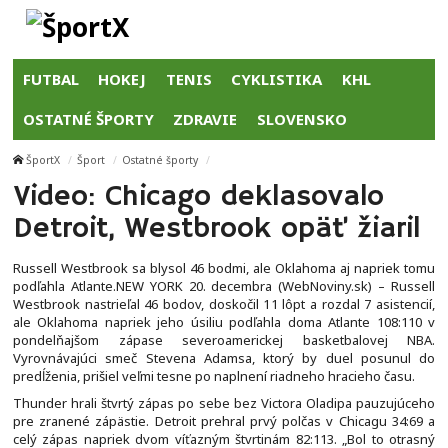
FUTBAL
HOKEJ
TENIS
CYKLISTIKA
KHL
OSTATNÉ ŠPORTY
ZDRAVIE
SLOVENSKO
ŠportX
Šport
Ostatné športy
Video: Chicago deklasovalo
Detroit, Westbrook opäť žiaril
Russell Westbrook sa blysol 46 bodmi, ale Oklahoma aj napriek tomu
podľahla Atlante.NEW YORK 20. decembra (WebNoviny.sk) – Russell
Westbrook nastrieľal 46 bodov, doskočil 11 lôpt a rozdal 7 asistencií,
ale Oklahoma napriek jeho úsiliu podľahla doma Atlante 108:110 v
pondelňajšom zápase severoamerickej basketbalovej NBA.
Vyrovnávajúci smeč Stevena Adamsa, ktorý by duel posunul do
predĺženia, prišiel veľmi tesne po naplnení riadneho hracieho času.
Thunder hrali štvrtý zápas po sebe bez Victora Oladipa pauzujúceho
pre zranené zápästie. Detroit prehral prvý polčas v Chicagu 34:69 a
celý zápas napriek dvom víťazným štvrtinám 82:113. „Bol to otrasný