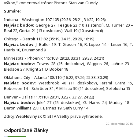
výkon,“ komentoval tréner Pistons Stan van Gundy.
Sumáre:
Indiana – Washington 107:105 (29:36, 28:21, 31:22, 19:26)
Najviac bodov:
George 27, Teague 23 (10 asistencií), M. Turner 20 –
Beal 22, Gortat 21 (13 doskokov), Wall 19 (10 asistencií)
Chicago – Detroit 113:82 (35:19, 34:15, 28:29, 16:19)
Najviac bodov:
J. Butler 19, T. Gibson 16, R. Lopez 14 – Leuer 16, T.
Harris 10, Drummond 9
Minnesota – Phoenix 115:108 (29:23, 33:31, 29:33, 24:21)
Najviac bodov:
Towns 28 (15 doskokov), Wiggins 26, LaVine 23 –
Bledsoe 27, Knight 21, D. Booker 18
Oklahoma City – Atlanta 108:110 (16:22, 37:26, 25:33, 30:29)
Najviac bodov:
Westbrook 46 (11 doskokov), Jerami Grant 15,
Roberson 14 – Schröder 31, P. Millsap 30 (11 doskokov), Sefolosha 15
Denver – Dallas 117:110 (28:31, 32:27, 33:27, 24:22)
Najviac bodov:
Jokič 27 (15 doskokov), G. Harris 24, Mudiay 18 –
Deron Williams 23, H. Barnes 19, Seth Curry 14
Zdroj:
WebNoviny.sk
© SITA Všetky práva vyhradené.
20. decembra 2016
Odporúčané články