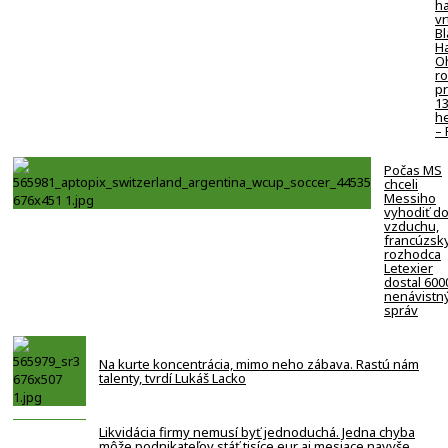
ha
vr
Bl
H
O
ro
pr
1
h
–
Počas MS
chceli
Messiho
vyhodiť d
vzduchu,
francúzsk
rozhodca
Letexier
dostal 600
nenávistn
správ
Na kurte koncentrácia, mimo neho zábava. Rastú nám
talenty, tvrdí Lukáš Lacko
Likvidácia firmy nemusí byť jednoduchá. Jedna chyba
môže podnikateľov stáť tisíce eur aj mesiace navyše