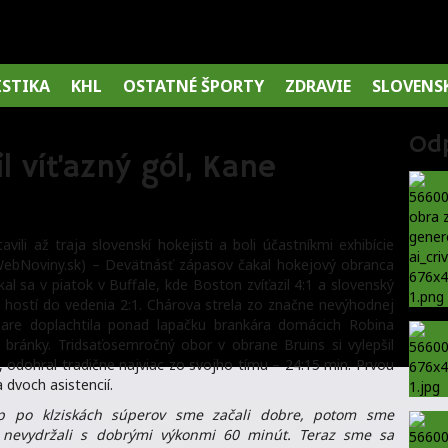
ISTIKA
KHL
OSTATNÉ ŠPORTY
ZDRAVIE
SLOVENS
Od
il víťazný gól, Kane
ili až traja slovenskí hokejisti a boli účastníkmi exhibície
WebNoviny.sk) – Devätnásť zápasov čakal hokejový obranca
l sa v piatok v Buffale, kde Boston zvíťazil 4:1 a slovenský
al hostí do vedenia 2:1. Chárova strela zo značne nevýhodnej
iare doplachtila ponad lapačku brankára domácich Robina
bránky. Tridsaťosemročný obor v obrane Bruins si vylepšil
, odohral tradične najviac zo svojho tímu – 24:15 min. Prvou
 dvoch asistencií.
rip po klziskách súperov sme začali dobre, potom sme
 nevydržali s dobrými výkonmi 60 minút. Teraz sme sa