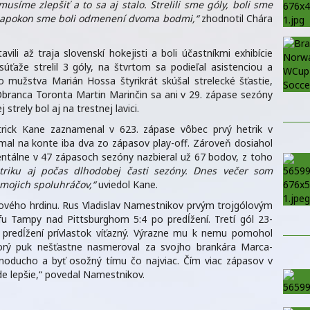
 musíme zlepšiť a to sa aj stalo. Strelili sme góly, boli sme
 Napokon sme boli odmenení dvoma bodmi,“
zhodnotil Chára
ili až traja slovenskí hokejisti a boli účastníkmi exhibície
súťaže strelil 3 góly, na štvrtom sa podieľal asistenciou a
ho mužstva Marián Hossa štyrikrát skúšal strelecké šťastie,
Obranca Toronta Martin Marinčin sa ani v 29. zápase sezóny
strely bol aj na trestnej lavici.
atrick Kane zaznamenal v 623. zápase vôbec prvý hetrik v
 mal na konte iba dva zo zápasov play-off. Zároveň dosiahol
entálne v 47 zápasoch sezóny nazbieral už 67 bodov, z toho
riku aj počas dlhodobej časti sezóny. Dnes večer som
 mojich spoluhráčov,“
uviedol Kane.
kového hrdinu. Rus Vladislav Namestnikov prvým trojgólovým
fu Tampy nad Pittsburghom 5:4 po predĺžení. Tretí gól 23-
predĺžení prívlastok víťazný. Výrazne mu k nemu pomohol
ktorý puk nešťastne nasmeroval za svojho brankára Marca-
dnoducho a byť osožný tímu čo najviac. Čím viac zápasov v
e lepšie,“ povedal Namestnikov.