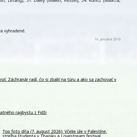
kin, Letang), 51. Daley (Malkin, Kessel), 54. Kunitz (Määttä,
a vyhradené.
16. januára 2016
siť. Záchranár radí, čo si zbaliť na túru a ako sa zachovať v
tatného ragbystu z Fidži
Top foto dňa (7. august 2026): Včelie úle v Palestíne,
streľba študenta v Thajsku a Lovestream festival