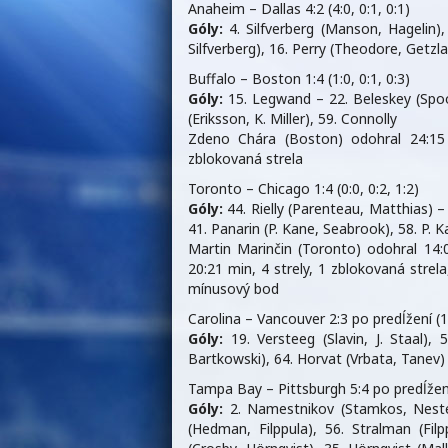
Anaheim – Dallas 4:2 (4:0, 0:1, 0:1)
Góly:
4. Silfverberg (Manson, Hagelin),
Silfverberg), 16. Perry (Theodore, Getz
Buffalo – Boston 1:4 (1:0, 0:1, 0:3)
Góly:
15. Legwand – 22. Beleskey (Spoo
(Eriksson, K. Miller), 59. Connolly
Zdeno Chára (Boston) odohral 24:15 
zblokovaná strela
Toronto – Chicago 1:4 (0:0, 0:2, 1:2)
Góly:
44. Rielly (Parenteau, Matthias) – 
41. Panarin (P. Kane, Seabrook), 58. P. 
Martin Marinčin (Toronto) odohral 14:
20:21 min, 4 strely, 1 zblokovaná strela
mínusový bod
Carolina – Vancouver 2:3 po predĺžení (1:1
Góly:
19. Versteeg (Slavin, J. Staal), 
Bartkowski), 64. Horvat (Vrbata, Tanev)
Tampa Bay – Pittsburgh 5:4 po predĺžení (
Góly:
2. Namestnikov (Stamkos, Nester
(Hedman, Filppula), 56. Stralman (Fi