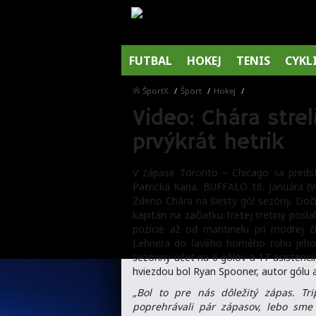
FUTBAL
HOKEJ
TENIS
CYKL
ŠportX
Šport
Hokej
Video: Chára strel
prvýkrát hetrik
V zápase Toronto – Chicago sa predstav
Patricka Kana. BUFFALO 16. januára (
Zdeno Chára na šiesty gól sezóny. Dočka
kapitán na začiatku tretej tretiny posl
pozície až od mantinelu pri modrej č
Lehnera do ľavého horného rohu jeho 
sezónny účet na 6 gólov a 17 asistencií
hviezdou bol Ryan Spooner, autor gólu a
„Bol to pre nás dôležitý zápas. T
poprehrávali pár zápasov, lebo sme