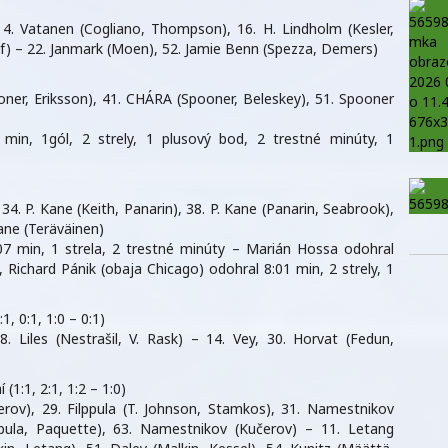
 4. Vatanen (Cogliano, Thompson), 16. H. Lindholm (Kesler,
laf) – 22. Janmark (Moen), 52. Jamie Benn (Spezza, Demers)
ner, Eriksson), 41. CHÁRA (Spooner, Beleskey), 51. Spooner
min, 1gól, 2 strely, 1 plusový bod, 2 trestné minúty, 1
34. P. Kane (Keith, Panarin), 38. P. Kane (Panarin, Seabrook),
Kane (Teräväinen)
07 min, 1 strela, 2 trestné minúty – Marián Hossa odohral
, Richard Pánik (obaja Chicago) odohral 8:01 min, 2 strely, 1
, 0:1, 1:0 – 0:1)
58. Liles (Nestrašil, V. Rask) – 14. Vey, 30. Horvat (Fedun,
1:1, 2:1, 1:2 – 1:0)
ov), 29. Filppula (T. Johnson, Stamkos), 31. Namestnikov
lppula, Paquette), 63. Namestnikov (Kučerov) – 11. Letang