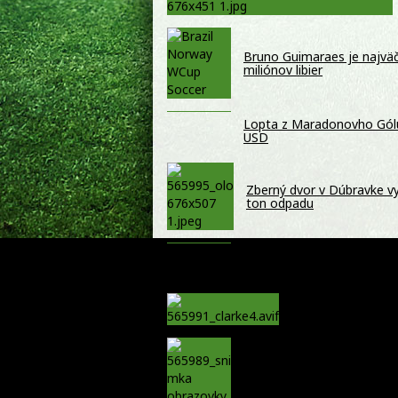
Bruno Guimaraes je najväč
miliónov libier
Lopta z Maradonovho Gólu 
USD
Zberný dvor v Dúbravke vyu
ton odpadu
Spoznajte Smolenice inak. 
Smolenický zámok
Za smrťou hráča N