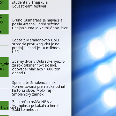
študenta v Thajsku a
Lovestream festival
Bruno Guimaraes je najväčšia
posila Arsenalu pred sezónou.
Údajná suma je 75 miliónov libier
Lopta z Maradonovho Gólu
storočia proti Anglicku je na
predaj. Odhad je 10 miliónov
USD
Zberný dvor v Dúbravke využilo
za rok takmer 15-tisíc ľudí,
odovzdali viac ako 1 600 ton
odpadu
Spoznajte Smolenice inak.
Komentovaná prehliadka odhalí
históriu obce, Molpír aj
Smolenický zámok
Za smrťou hráča NBA z
Memphisu je kokaín a heroín.
Bola to nehoda