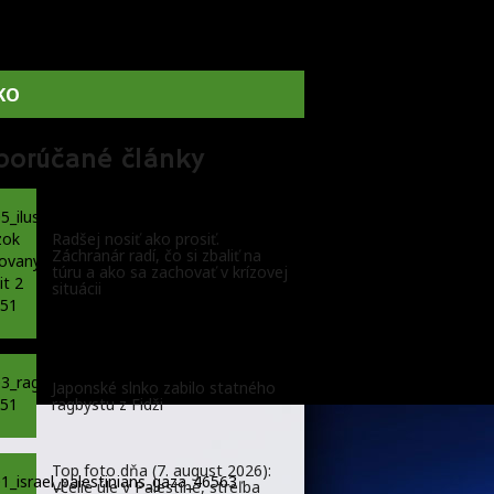
KO
porúčané články
Radšej nosiť ako prosiť.
Záchranár radí, čo si zbaliť na
túru a ako sa zachovať v krízovej
situácii
Japonské slnko zabilo statného
ragbystu z Fidži
Top foto dňa (7. august 2026):
Včelie úle v Palestíne, streľba