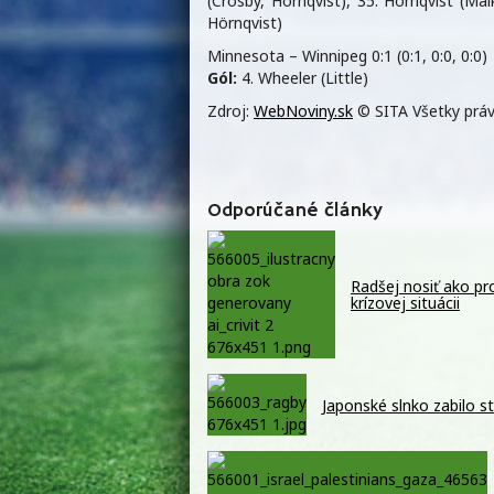
(Crosby, Hörnqvist), 35. Hörnqvist (Mal
Hörnqvist)
Minnesota – Winnipeg 0:1 (0:1, 0:0, 0:0)
Gól:
4. Wheeler (Little)
Zdroj:
WebNoviny.sk
© SITA Všetky práv
Odporúčané články
Radšej nosiť ako pro
krízovej situácii
Japonské slnko zabilo s