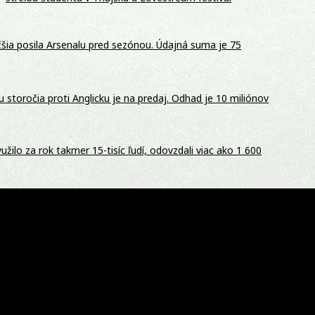
šia posila Arsenalu pred sezónou. Údajná suma je 75
storočia proti Anglicku je na predaj. Odhad je 10 miliónov
žilo za rok takmer 15-tisíc ľudí, odovzdali viac ako 1 600
Komentovaná prehliadka odhalí históriu obce, Molpír aj
BA z Memphisu je kokaín a heroín. Bola to nehoda