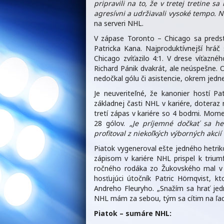
pripravili na to, že v tretej tretine sa
agresívni a udržiavali vysoké tempo.
na serveri NHL.
V zápase Toronto – Chicago sa predstav
Patricka Kana. Najproduktívnejší hráč 
Chicago zvíťazilo 4:1. V drese víťazné
Richard Pánik dvakrát, ale neúspešne. 
nedočkal gólu či asistencie, okrem jednej 
Je neuveriteľné, že kanonier hostí P
základnej časti NHL v kariére, doteraz
tretí zápas v kariére so 4 bodmi. Mom
28 gólov.
„Je príjemné dočkať sa het
profitoval z niekoľkých výborných akcií
Piatok vygeneroval ešte jedného hetri
zápisom v kariére NHL prispel k trium
ročného rodáka zo Žukovského mal v 
hosťujúci útočník Patric Hörnqvist, 
Andreho Fleuryho. „Snažím sa hrať je
NHL mám za sebou, tým sa cítim na ľad
Piatok – sumáre NHL: