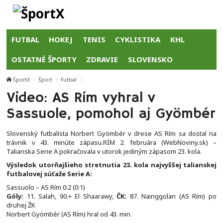
FUTBAL
HOKEJ
TENIS
CYKLISTIKA
KHL
OSTATNÉ ŠPORTY
ZDRAVIE
SLOVENSKO
ŠportX
Šport
Futbal
Video: AS Rím vyhral v
Sassuole, pomohol aj Gyömbér
Slovenský futbalista Norbert Gyömbér v drese AS Rím sa dostal na
trávnik v 43. minúte zápasu.RÍM 2. februára (WebNoviny.sk) –
Talianska Serie A pokračovala v utorok jediným zápasom 23. kola.
Výsledok utorňajšieho stretnutia 23. kola najvyššej talianskej
futbalovej súťaže Serie A:
Sassuolo – AS Rím 0:2 (0:1)
Góly:
11. Salah, 90.+ El Shaarawy,
ČK:
87. Nainggolan (AS Rím) po
druhej ŽK
Norbert Gyömbér (AS Rím) hral od 43. min.