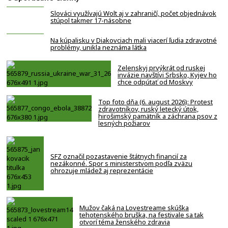
Slováci využívajú Wolt aj v zahraničí, počet objednávok
stúpol takmer 17-násobne
Na kúpalisku v Diakovciach mali viacerí ľudia zdravotné
problémy, unikla neznáma látka
Zelenskyj prvýkrát od ruskej
invázie navštívi Srbsko, Kyjev ho
chce odpútať od Moskvy
Top foto dňa (6. august 2026): Protest
zdravotníkov, ruský letecký útok,
hirošimský pamätník a záchrana psov z
lesných požiarov
SFZ označil pozastavenie štátnych financií za
nezákonné. Spor s ministerstvom podľa zväzu
ohrozuje mládež aj reprezentácie
Mužov čaká na Lovestreame skúška
tehotenského bruška, na festivale sa tak
otvorí téma ženského zdravia