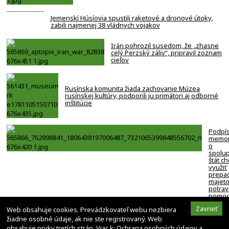
Jemenskí Húsíovia spustili raketové a dronové útoky,
zabili najmenej 38 vládnych vojakov
Irán pohrozil susedom, že „zhasne
celý Perzský záliv“, pripravil zoznam
cieľov
Rusínska komunita žiada zachovanie Múzea
rusínskej kultúry, podporili ju primátori aj odborné
inštitúcie
Podpí
memo
o
spolup
štát c
využiť
prepa
majeto
potrav
pomoc
ľudí v
Zavrieť
Web obsahuje cookies. Prevádzkovateľ webu nezbiera
– FOT
žiadne osobné údaje, ak nie ste registrovaný. Web
obsahuje prvky tretích strán. Viac k:
Ochrana osobných údajov a