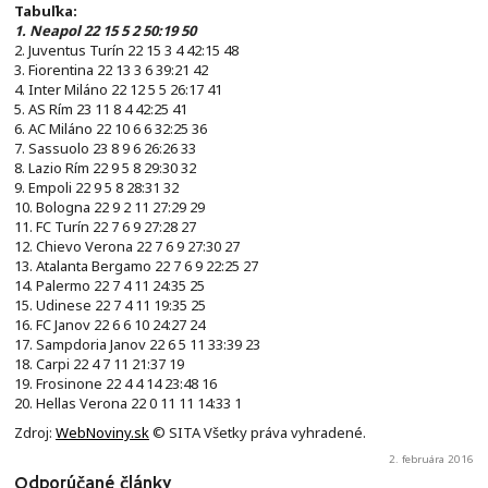
Tabuľka:
1. Neapol 22 15 5 2 50:19 50
2. Juventus Turín 22 15 3 4 42:15 48
3. Fiorentina 22 13 3 6 39:21 42
4. Inter Miláno 22 12 5 5 26:17 41
5. AS Rím 23 11 8 4 42:25 41
6. AC Miláno 22 10 6 6 32:25 36
7. Sassuolo 23 8 9 6 26:26 33
8. Lazio Rím 22 9 5 8 29:30 32
9. Empoli 22 9 5 8 28:31 32
10. Bologna 22 9 2 11 27:29 29
11. FC Turín 22 7 6 9 27:28 27
12. Chievo Verona 22 7 6 9 27:30 27
13. Atalanta Bergamo 22 7 6 9 22:25 27
14. Palermo 22 7 4 11 24:35 25
15. Udinese 22 7 4 11 19:35 25
16. FC Janov 22 6 6 10 24:27 24
17. Sampdoria Janov 22 6 5 11 33:39 23
18. Carpi 22 4 7 11 21:37 19
19. Frosinone 22 4 4 14 23:48 16
20. Hellas Verona 22 0 11 11 14:33 1
Zdroj:
WebNoviny.sk
© SITA Všetky práva vyhradené.
2. februára 2016
Odporúčané články