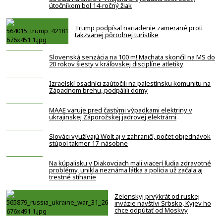
útočníkom bol 14-ročný žiak
Trump podpísal nariadenie zamerané proti
takzvanej pôrodnej turistike
Slovenská senzácia na 100 m! Machata skončil na MS do
20 rokov šiesty v kráľovskej disciplíne atletiky
Izraelskí osadníci zaútočili na palestínsku komunitu na
Západnom brehu, podpálili domy
MAAE varuje pred častými výpadkami elektriny v
ukrajinskej Záporožskej jadrovej elektrárni
Slováci využívajú Wolt aj v zahraničí, počet objednávok
stúpol takmer 17-násobne
Na kúpalisku v Diakovciach mali viacerí ľudia zdravotné
problémy, unikla neznáma látka a polícia už začala aj
trestné stíhanie
Zelenskyj prvýkrát od ruskej
invázie navštívi Srbsko, Kyjev ho
chce odpútať od Moskvy