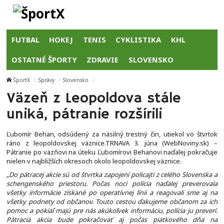
FUTBAL
HOKEJ
TENIS
CYKLISTIKA
KHL
OSTATNÉ ŠPORTY
ZDRAVIE
SLOVENSKO
ŠportX
Správy
Slovensko
Väzeň z Leopoldova stále
uniká, pátranie rozšírili
Ľubomír Behan, odsúdený za násilný trestný čin, utiekol vo štvrtok
ráno z leopoldovskej väznice.TRNAVA 3. júna (WebNoviny.sk) –
Pátranie po väzňovi na úteku Ľubomírovi Behanovi naďalej pokračuje
nielen v najbližších okresoch okolo leopoldovskej väznice.
„Do pátracej akcie sú od štvrtka zapojení policajti z celého Slovenska a
schengenského priestoru. Počas noci polícia naďalej preverovala
všetky informácie získané po operatívnej línii a reagovali sme aj na
všetky podnety od občanov. Touto cestou ďakujeme občanom za ich
pomoc a pokiaľ majú pre nás akúkoľvek informáciu, polícia ju preverí.
Pátracia akcia bude pokračovať aj počas piatkového dňa na