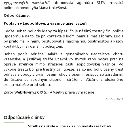
vytypovaných miestach,“
informovala agentúru SITA trnavská
policajná hovorkyňa Mária Linkešová.
Odporúčame:
Poplach v Leopoldove, z väznice ušiel väzeň
Keďže Behan bol odsúdený za lúpež, čo je násilný trestný čin, polícia
upozorňuje na to, že pri kontakte s ľuďmi nemusí mať zábrany. Ľudia
by preto mali k nemu pristupovať s maximálnou opatrnosťou a každý
kontakt by mali oznámiť policajtom.
Behan podľa Adriána Baláža z generálneho riaditeľstva Zboru
väzenskej a justičnej stráže utiekol vo štvrtok ráno počas prác na
oprave strelnice mimo stráženej časti leopoldovskej väznice. Vo
výkone trestu bol pre trestný čin lúpeže, za čo mu bol uložený trest
odňatia slobody v trvaní osem rokov a osem mesiacov so zaradením
do ústavu so stredným stupňom stráženia. Väčšinu z uloženého
trestu mal ešte pred sebou.
Zdroj:
WebNoviny.sk
© SITA Všetky práva vyhradené.
3. júna 2016
Odporúčané články
Streľba na škole v Thajsku si vyžiadala šesť obetí,