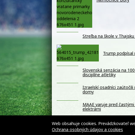
Streľba na škole v Thajsku 
Trump podpísal 
Slovenská senzácia na 100
disciplíne atletiky
Izraelskí osadníci zaútoči
domy
MAAE varuje pred častými 
elektrárni
Slováci využívajú Wolt aj 
Web obsahuje cookies. Prevádzkovateľ webu
Ochrana osobných údajov a cookies