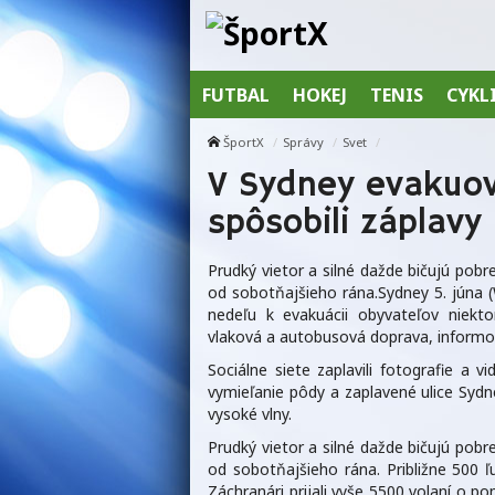
FUTBAL
HOKEJ
TENIS
CYKL
ŠportX
Správy
Svet
V Sydney evakuova
spôsobili záplavy
Prudký vietor a silné dažde bičujú pob
od sobotňajšieho rána.Sydney 5. júna (
nedeľu k evakuácii obyvateľov niekt
vlaková a autobusová doprava, informo
Sociálne siete zaplavili fotografie a v
vymieľanie pôdy a zaplavené ulice Syd
vysoké vlny.
Prudký vietor a silné dažde bičujú pob
od sobotňajšieho rána. Približne 500 ľ
Záchranári prijali vyše 5500 volaní o p