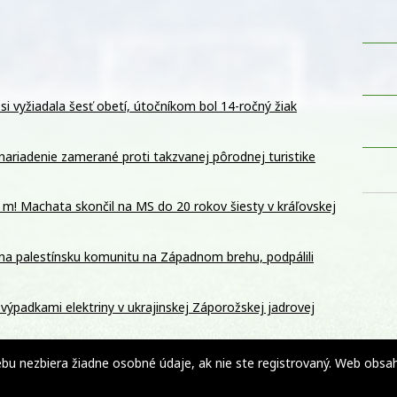
si vyžiadala šesť obetí, útočníkom bol 14-ročný žiak
nariadenie zamerané proti takzvanej pôrodnej turistike
 m! Machata skončil na MS do 20 rokov šiesty v kráľovskej
li na palestínsku komunitu na Západnom brehu, podpálili
výpadkami elektriny v ukrajinskej Záporožskej jadrovej
v zahraničí, počet objednávok stúpol takmer 17-násobne
 nezbiera žiadne osobné údaje, ak nie ste registrovaný. Web obsahuj