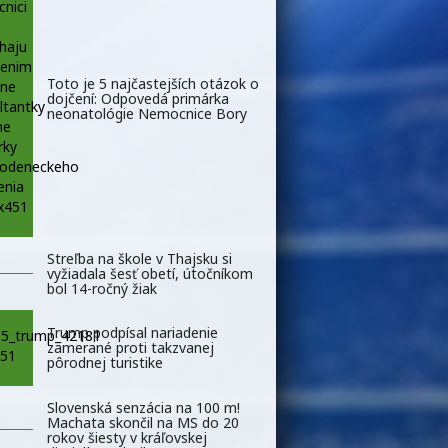
Toto je 5 najčastejších otázok o
dojčení: Odpovedá primárka
neonatológie Nemocnice Bory
Streľba na škole v Thajsku si
vyžiadala šesť obetí, útočníkom
bol 14-ročný žiak
Trump podpísal nariadenie
zamerané proti takzvanej
pôrodnej turistike
Slovenská senzácia na 100 m!
Machata skončil na MS do 20
rokov šiesty v kráľovskej