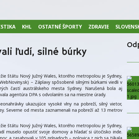
ISTIKA
KHL
OSTATNÉ ŠPORTY
ZDRAVIE
SLOVENS
Od
li ľudí, silné búrky
režie štátu Nový Južný Wales, ktorého metropolou je Sydney,
WebNoviny.sk) – Záplavy spôsobené silnými búrkami viedli v
orých častí austrálskeho mesta Sydney. Narušená bola aj
vala agentúra DPA s odvolaním sa na miestne úrady.
ideonahrávky ukazujúce vysoké vlny na pobreží, silný vietor,
ney. Severne od mesta zaznamenali na pobreží až 13 metrov
režie štátu Nový Južný Wales, ktorého metropolou je Sydney,
udí muselo opustiť svoje domovy a hľadať si útočisko inde.
omoc a zasahovali v 105 prípadoch – polovica z nich sa týkala