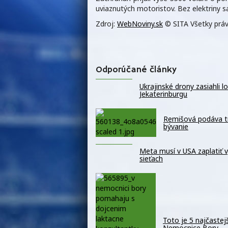
uviaznutých motoristov. Bez elektriny s
Zdroj:
WebNoviny.sk
© SITA Všetky práv
Odporúčané články
Ukrajinské drony zasiahli 
Jekaterinburgu
Remišová podáva t
bývanie
Meta musí v USA zaplatiť v
sieťach
Toto je 5 najčaste
Nemocnice Bory