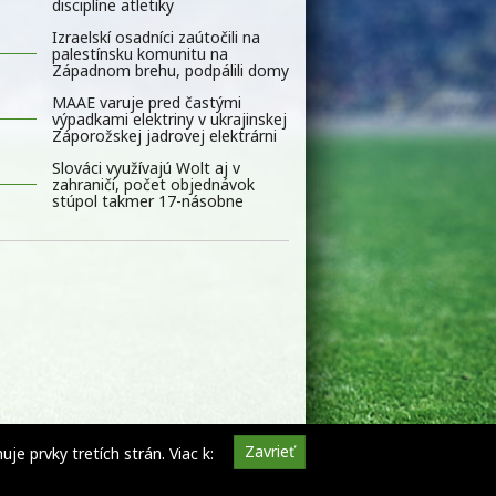
disciplíne atletiky
Izraelskí osadníci zaútočili na
palestínsku komunitu na
Západnom brehu, podpálili domy
MAAE varuje pred častými
výpadkami elektriny v ukrajinskej
Záporožskej jadrovej elektrárni
Slováci využívajú Wolt aj v
zahraničí, počet objednávok
stúpol takmer 17-násobne
Zavrieť
e prvky tretích strán. Viac k: