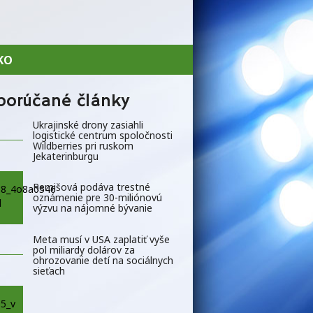
KO
porúčané články
Ukrajinské drony zasiahli
logistické centrum spoločnosti
Wildberries pri ruskom
Jekaterinburgu
Remišová podáva trestné
oznámenie pre 30-miliónovú
výzvu na nájomné bývanie
Meta musí v USA zaplatiť vyše
pol miliardy dolárov za
ohrozovanie detí na sociálnych
sieťach