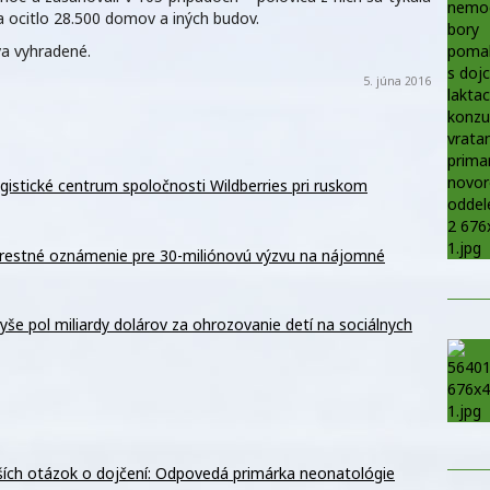
a ocitlo 28.500 domov a iných budov.
a vyhradené.
5. júna 2016
logistické centrum spoločnosti Wildberries pri ruskom
restné oznámenie pre 30-miliónovú výzvu na nájomné
yše pol miliardy dolárov za ohrozovanie detí na sociálnych
jších otázok o dojčení: Odpovedá primárka neonatológie