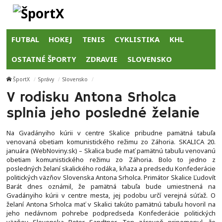
FUTBAL
HOKEJ
TENIS
CYKLISTIKA
KHL
OSTATNÉ ŠPORTY
ZDRAVIE
SLOVENSKO
ŠportX
Správy
Slovensko
V rodisku Antona Srholca
splnia jeho posledné želanie
Na Gvadányiho kúrii v centre Skalice pribudne pamätná tabuľa
venovaná obetiam komunistického režimu zo Záhoria. SKALICA 20.
januára (WebNoviny.sk) – Skalica bude mať pamätnú tabuľu venovanú
obetiam komunistického režimu zo Záhoria. Bolo to jedno z
posledných želaní skalického rodáka, kňaza a predsedu Konfederácie
politických väzňov Slovenska Antona Srholca. Primátor Skalice Ľudovít
Barát dnes oznámil, že pamätná tabuľa bude umiestnená na
Gvadányiho kúrii v centre mesta, jej podobu určí verejná súťaž. O
želaní Antona Srholca mať v Skalici takúto pamätnú tabuľu hovoril na
jeho nedávnom pohrebe podpredseda Konfederácie politických
väzňov Slovenska Peter Sandtner. Ten zároveň pripomenul, že