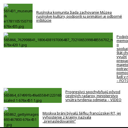
Rusínska komunita žiada zachovanie Múzea
rusínskej kultúry, podporili ju primátori aj odborné
inštitúcie
Podpí
memo
o
spolup
štát c
využiť
prepa
majeto
potrav
pomoc
ľudí v
– FOT
Progresívci spochybňujú pôvod
cestných radarov, ministerstvo
vnútra tvrdenia odmieta – VIDEO
Moskva bráni bývalú šéfku francúzskej RT, jej
vyhostenie z krajiny nazvala
„prenasledovaním“