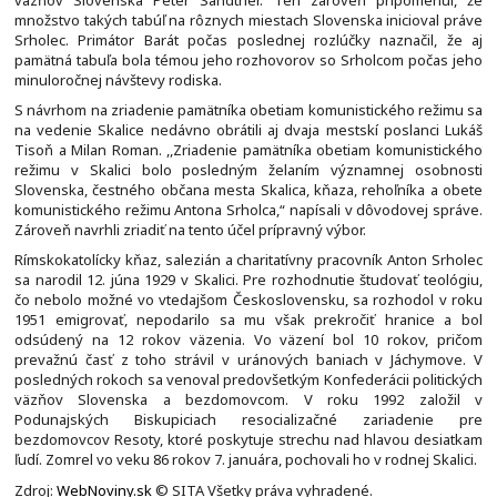
množstvo takých tabúľ na rôznych miestach Slovenska inicioval práve
Srholec. Primátor Barát počas poslednej rozlúčky naznačil, že aj
pamätná tabuľa bola témou jeho rozhovorov so Srholcom počas jeho
minuloročnej návštevy rodiska.
S návrhom na zriadenie pamätníka obetiam komunistického režimu sa
na vedenie Skalice nedávno obrátili aj dvaja mestskí poslanci Lukáš
Tisoň a Milan Roman. ,,Zriadenie pamätníka obetiam komunistického
režimu v Skalici bolo posledným želaním významnej osobnosti
Slovenska, čestného občana mesta Skalica, kňaza, rehoľníka a obete
komunistického režimu Antona Srholca,“ napísali v dôvodovej správe.
Zároveň navrhli zriadiť na tento účel prípravný výbor.
Rímskokatolícky kňaz, salezián a charitatívny pracovník Anton Srholec
sa narodil 12. júna 1929 v Skalici. Pre rozhodnutie študovať teológiu,
čo nebolo možné vo vtedajšom Československu, sa rozhodol v roku
1951 emigrovať, nepodarilo sa mu však prekročiť hranice a bol
odsúdený na 12 rokov väzenia. Vo väzení bol 10 rokov, pričom
prevažnú časť z toho strávil v uránových baniach v Jáchymove. V
posledných rokoch sa venoval predovšetkým Konfederácii politických
väzňov Slovenska a bezdomovcom. V roku 1992 založil v
Podunajských Biskupiciach resocializačné zariadenie pre
bezdomovcov Resoty, ktoré poskytuje strechu nad hlavou desiatkam
ľudí. Zomrel vo veku 86 rokov 7. januára, pochovali ho v rodnej Skalici.
Zdroj:
WebNoviny.sk
© SITA Všetky práva vyhradené.