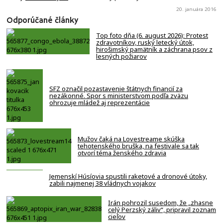
20. januára 2016
Odporúčané články
Top foto dňa (6. august 2026): Protest
zdravotníkov, ruský letecký útok,
hirošimský pamätník a záchrana psov z
lesných požiarov
SFZ označil pozastavenie štátnych financií za
nezákonné. Spor s ministerstvom podľa zväzu
ohrozuje mládež aj reprezentácie
Mužov čaká na Lovestreame skúška
tehotenského bruška, na festivale sa tak
otvorí téma ženského zdravia
Jemenskí Húsíovia spustili raketové a dronové útoky,
zabili najmenej 38 vládnych vojakov
Irán pohrozil susedom, že „zhasne
celý Perzský záliv“, pripravil zoznam
cieľov