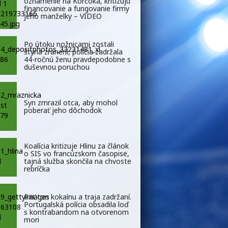
oznámenie na Korčoka, kritizujú
financovanie a fungovanie firmy
jeho manželky – VIDEO
Po útoku nožnicami zostali
štyria zranení, polícia zadržala
44-ročnú ženu pravdepodobne s
duševnou poruchou
Syn zmrazil otca, aby mohol
poberať jeho dôchodok
Koalícia kritizuje Hlinu za článok
o SIS vo francúzskom časopise,
tajná služba skončila na chvoste
rebríčka
Päť ton kokaínu a traja zadržaní.
Portugalská polícia obsadila loď
s kontrabandom na otvorenom
mori