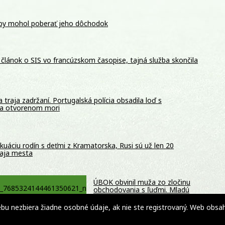
aby mohol poberať jeho dôchodok
za článok o SIS vo francúzskom časopise, tajná služba skončila
 traja zadržaní. Portugalská polícia obsadila loď s
a otvorenom mori
akuáciu rodín s deťmi z Kramatorska, Rusi sú už len 20
raja mesta
ÚBOK obvinil muža zo zločinu
obchodovania s ľuďmi. Mladú
ženu nútil k žobraniu aj
sexuálnym službám
 nezbiera žiadne osobné údaje, ak nie ste registrovaný. Web obsahuj