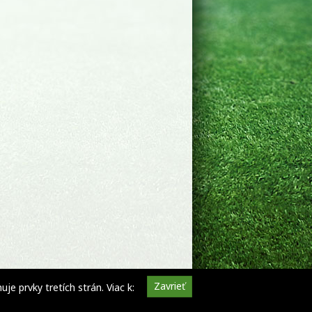
Zavrieť
e prvky tretích strán. Viac k: