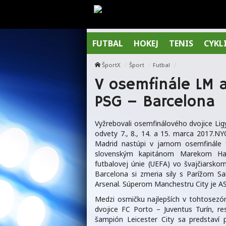
FUTBAL
HOKEJ
TENIS
CYKL
ŠportX
Šport
Futbal
V osemfinále LM a
PSG – Barcelona
Vyžrebovali osemfinálového dvojice Ligy
odvety 7., 8., 14. a 15. marca 2017.
Madrid nastúpi v jarnom osemfinále 
slovenským kapitánom Marekom Ham
futbalovej únie (UEFA) vo švajčiarsk
Barcelona si zmeria sily s Parížom S
Arsenal. Súperom Manchestru City je A
Medzi osmičku najlepších v tohtosezón
dvojice FC Porto – Juventus Turín, re
šampión Leicester City sa predstaví 