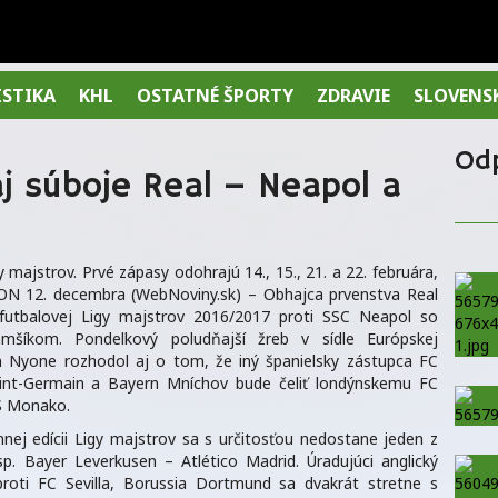
ISTIKA
KHL
OSTATNÉ ŠPORTY
ZDRAVIE
SLOVENS
Od
j súboje Real – Neapol a
 majstrov. Prvé zápasy odohrajú 14., 15., 21. a 22. februára,
NYON 12. decembra (WebNoviny.sk) – Obhajca prvenstva Real
futbalovej Ligy majstrov 2016/2017 proti SSC Neapol so
šíkom. Pondelkový poludňajší žreb v sídle Európskej
om Nyone rozhodol aj o tom, že iný španielsky zástupca FC
aint-Germain a Bayern Mníchov bude čeliť londýnskemu FC
S Monako.
nej edícii Ligy majstrov sa s určitosťou nedostane jeden z
sp. Bayer Leverkusen – Atlético Madrid. Úradujúci anglický
proti FC Sevilla, Borussia Dortmund sa dvakrát stretne s