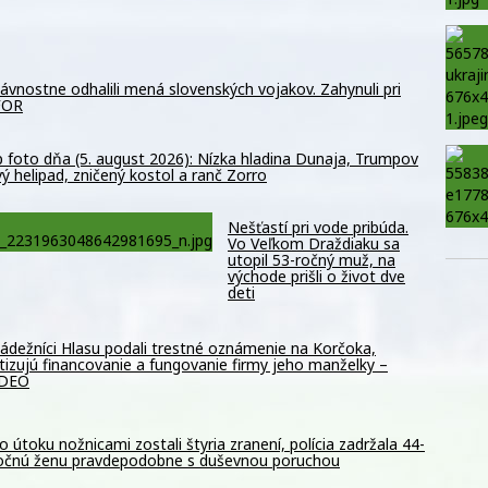
vnostne odhalili mená slovenských vojakov. Zahynuli pri
OFOR
 foto dňa (5. august 2026): Nízka hladina Dunaja, Trumpov
ý helipad, zničený kostol a ranč Zorro
Nešťastí pri vode pribúda.
Vo Veľkom Draždiaku sa
utopil 53-ročný muž, na
východe prišli o život dve
deti
ádežníci Hlasu podali trestné oznámenie na Korčoka,
itizujú financovanie a fungovanie firmy jeho manželky –
IDEO
o útoku nožnicami zostali štyria zranení, polícia zadržala 44-
očnú ženu pravdepodobne s duševnou poruchou