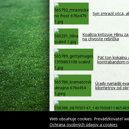
Syn zmrazil otca, 
Koalícia kritizuje Hlinu 
na chvoste rebríčka
Päť ton kokaínu a
kontrabandom n
Úrady nariadili ev
kilometrov od ok
Web obsahuje cookies. Prevádzkovateľ webu
Ochrana osobných údajov a cookies