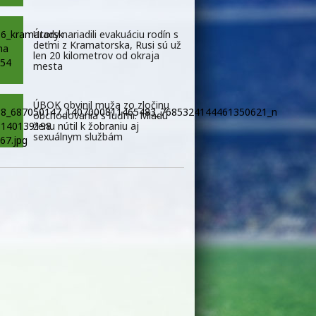
Úrady nariadili evakuáciu rodín s
deťmi z Kramatorska, Rusi sú už
len 20 kilometrov od okraja
mesta
ÚBOK obvinil muža zo zločinu
obchodovania s ľuďmi. Mladú
ženu nútil k žobraniu aj
sexuálnym službám