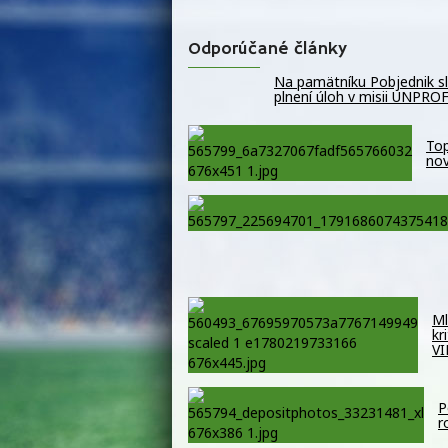
Odporúčané články
Na pamätníku Pobjednik slá
plnení úloh v misii UNPR
Top
nov
Ml
kr
V
P
r