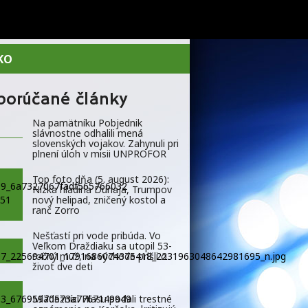
KO
porúčané články
Na pamätníku Pobjednik
slávnostne odhalili mená
slovenských vojakov. Zahynuli pri
plnení úloh v misii UNPROFOR
Top foto dňa (5. august 2026):
Nízka hladina Dunaja, Trumpov
nový helipad, zničený kostol a
ranč Zorro
Nešťastí pri vode pribúda. Vo
Veľkom Draždiaku sa utopil 53-
ročný muž, na východe prišli o
život dve deti
Mládežníci Hlasu podali trestné