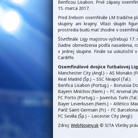
Benficou Lisabon. Prvé zápasy osemfinál
15. marca 2017.
Pred žrebom osemfinále LM tradične pla
skupiny ani krajiny. Víťazi skupín 
prostredia budú mať zhodne v osemfiná
Štvrťfinále Ligy majstrov vyžrebujú 17. 
žiadne obmedzenia podľa nasadenia, ro
v jednej skupine. Finále sa uskutočn
Cardiffe.
Osemfinálové dvojice futbalovej Lig
Manchester City (Angl.) – AS Monako (Fr
Real Madrid (Šp.) – SSC Neapol (Tal.)
Benfica Lisabon (Portug.) – Borussia 
Bayern Mníchov (Nem.) – FC Arsenal (An
FC Porto (Portug.) – Juventus Turín (Tal.
Bayer Leverkusen (Nem.) – Atlético Madr
Paríž Saint-Germain (Fr.) – FC Barcelona 
FC Sevilla (Šp.) – Leicester City (Angl.)
Zdroj:
WebNoviny.sk
© SITA Všetky práv