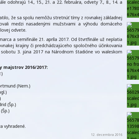
e odohrajú 14., 15., 21. a 22. februára, odvety 7., 8., 14. a
tilo, že sa spolu nemôžu stretnúť tímy z rovnakej základnej
figurovali medzi nasadenými mužstvami a výhodu domáceho
lovej odvete.
marca a semifinále 21. apríla 2017. Od štvrťfinále už neplatia
vnakej krajiny či predchádzajúceho spoločného účinkovania
í v sobotu 3. júna 2017 na Národnom štadióne vo waleskom
y majstrov 2016/2017:
.)
Dortmund (Nem.)
gl.)
)
id (Šp.)
(Šp.)
a vyhradené.
12. decembra 2016