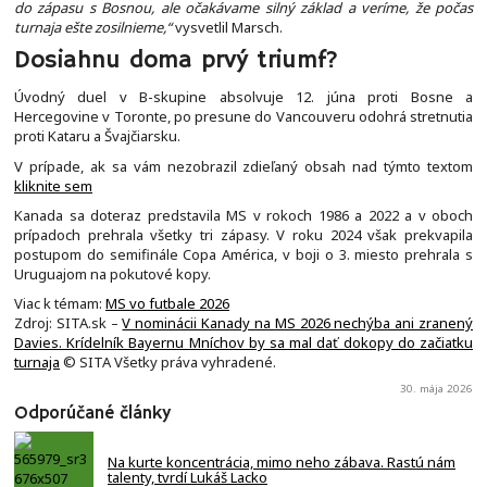
do zápasu s Bosnou, ale očakávame silný základ a veríme, že počas
turnaja ešte zosilnieme,“
vysvetlil Marsch.
Dosiahnu doma prvý triumf?
Úvodný duel v B-skupine absolvuje 12. júna proti Bosne a
Hercegovine v Toronte, po presune do Vancouveru odohrá stretnutia
proti Kataru a Švajčiarsku.
V prípade, ak sa vám nezobrazil zdieľaný obsah nad týmto textom
kliknite sem
Kanada sa doteraz predstavila MS v rokoch 1986 a 2022 a v oboch
prípadoch prehrala všetky tri zápasy. V roku 2024 však prekvapila
postupom do semifinále Copa América, v boji o 3. miesto prehrala s
Uruguajom na pokutové kopy.
Viac k témam:
MS vo futbale 2026
Zdroj: SITA.sk –
V nominácii Kanady na MS 2026 nechýba ani zranený
Davies. Krídelník Bayernu Mníchov by sa mal dať dokopy do začiatku
turnaja
© SITA Všetky práva vyhradené.
30. mája 2026
Odporúčané články
Na kurte koncentrácia, mimo neho zábava. Rastú nám
talenty, tvrdí Lukáš Lacko