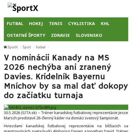
FUTBAL
HOKEJ
TENIS
CYKLISTIKA
KHL
OSTATNÉ ŠPORTY
ZDRAVIE
SLOVENSKO
ŠportX
Šport
Futbal
V nominácii Kanady na MS
2026 nechýba ani zranený
Davies. Krídelník Bayernu
Mníchov by sa mal dať dokopy
do začiatku turnaja
30.5.2026 (SITA.sk) – Tréner kanadskej futbalovej reprezentácie Jesse
Marsch predstavil 26-členný káder na domáci svetový šampionát.
Hviezdami kanadskej futbalovej reprezentácie na blížiacich sa
majstrovstvách sveta budú Alphonso Davies a Jonathan David. Tréner