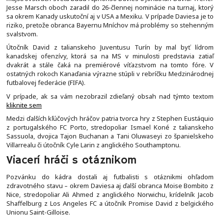
Jesse Marsch oboch zaradil do 26-člennej nominácie na turnaj, ktorý
sa okrem Kanady uskutoční aj v USA a Mexiku. V prípade Daviesa je to
riziko, pretože obranca Bayernu Mníchov má problémy so stehenným
svalstvom.
Útočník David z talianskeho Juventusu Turín by mal byť lídrom
kanadskej ofenzívy, ktorá sa na MS v minulosti predstavia zatiaľ
dvakrát a stále čaká na premiérové víťazstvom na tomto fóre. V
ostatných rokoch Kanaďania výrazne stúpli v rebríčku Medzinárodnej
futbalovej federácie (FIFA).
V prípade, ak sa vám nezobrazil zdieľaný obsah nad týmto textom
kliknite sem
Medzi ďalších kľúčových hráčov patria tvorca hry z Stephen Eustáquio
z portugalského FC Porto, stredopoliar Ismael Koné z talianskeho
Sassuola, dvojica Tajon Buchanan a Tani Oluwaseyi zo španielskeho
Villarrealu či útočník Cyle Larin z anglického Southamptonu.
Viacerí hráči s otáznikom
Pozvánku do kádra dostali aj futbalisti s otáznikmi ohľadom
zdravotného stavu – okrem Daviesa aj ďalší obranca Moise Bombito z
Nice, stredopoliar Ali Ahmed z anglického Norwichu, krídelník Jacob
Shaffelburg z Los Angeles FC a útočník Promise David z belgického
Unionu Saint-Gilloise.