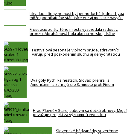
Likvidácia firmy nemusí byť jednoduchá. Jedna chyba
môže podnikateľov stáť tisíce eur aj mesiace navyše
Frustráciu zo štvrtého miesta vystriedala radosť z
bronzu. Abrahámová bola ako na horskej dráhe
Festivalová sezóna je v plnom prúde, zdravotníci
varujú pred poškodením sluchu aj dehydratáciou
Dva góly Rychlíka nestačili. Slováci prehrali s
Američanmi a zahrajú si o 3. miesto proti Fínom
Hrad Plaveč v Starej Ľubovni sa dočká obnovy, Migaľ
považuje projekt za významnú investíciu
Slovenské hádzanárky suverénne