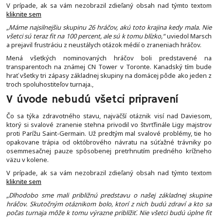
V prípade, ak sa vám nezobrazil zdieľaný obsah nad týmto textom
kliknite sem
„Máme najsilnejšiu skupinu 26 hráčov, akú toto krajina kedy mala. Nie
všetci sú teraz fit na 100 percent, ale sú k tomu blízko,“
uviedol Marsch
a prejavil frustráciu z neustálych otázok médií o zraneniach hráčov.
Mená všetkých nominovaných hráčov boli predstavené na
transparentoch na známej CN Tower v Toronte. Kanadský tím bude
hrať všetky tri zápasy základnej skupiny na domácej pôde ako jeden z
troch spoluhostiteľov turnaja.,
V úvode nebudú všetci pripravení
Čo sa týka zdravotného stavu, najväčší otáznik visí nad Daviesom,
ktorý si svalové zranenie stehna privodil vo štvrťfinále Ligy majstrov
proti Parížu Saint-Germain. Už predtým mal svalové problémy, tie ho
opakovane trápia od októbrového návratu na súťažné trávniky po
osemmesačnej pauze spôsobenej pretrhnutím predného krížneho
väzu v kolene.
V prípade, ak sa vám nezobrazil zdieľaný obsah nad týmto textom
kliknite sem
„Dlhodobo sme mali približnú predstavu o našej základnej skupine
hráčov. Skutočným otáznikom bolo, ktorí z nich budú zdraví a kto sa
počas turnaja môže k tomu výrazne priblížiť. Nie všetci budú úplne fit