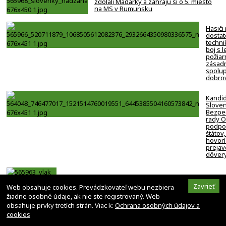
zdolali Maďarky a zahrajú si o 5. miesto
na MS v Rumunsku
Hasiči
dostat
techni
boj s 
požiar
zásadn
spolup
dobro
Kandi
Slove
Bezpe
rady 
podpor
štátov,
hovorí
prejav
dôver
Vlak sa zrazil s autom na priecestí pri Starom
Smokovci, cestujúci sa nezranili
Zavrieť
Web obsahuje cookies. Prevádzkovateľ webu nezbiera
žiadne osobné údaje, ak nie ste registrovaný. Web
obsahuje prvky tretích strán. Viac k:
Ochrana osobných údajov a
cookies