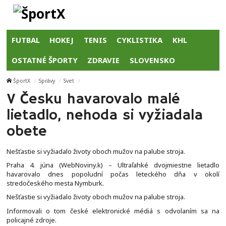
FUTBAL
HOKEJ
TENIS
CYKLISTIKA
KHL
OSTATNÉ ŠPORTY
ZDRAVIE
SLOVENSKO
ŠportX
Správy
Svet
V Česku havarovalo malé
lietadlo, nehoda si vyžiadala
obete
Nešťastie si vyžiadalo životy oboch mužov na palube stroja.
Praha 4. júna (WebNoviny.k) – Ultraľahké dvojmiestne lietadlo
havarovalo dnes popoludní počas leteckého dňa v okolí
stredočeského mesta Nymburk.
Nešťastie si vyžiadalo životy oboch mužov na palube stroja.
Informovali o tom české elektronické médiá s odvolaním sa na
policajné zdroje.