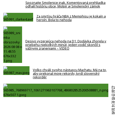
Spoznajte Smolenice inak. Komentovaná prehliadka
odhalí históriu obce, Molpír aj Smolenický zámok
Za smrťou hráča NBA z Memphisu je kokaín a
heroín. Bola to nehoda
Desivo vyzerajúca nehoda na D1. Dodávka zhorela v
priebehu niekoľkých minút, jeden vodič skončil s
vážnymi zraneniami – VIDEO
Volko chváli svojho nástupcu Machatu. Má na to,
aby prekonal moje rekordy, tvrdí slovenský
rekordér
Po
B
ro
de
j
zr
p
šk