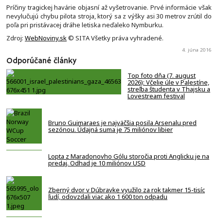
Príčiny tragickej havárie objasní až vyšetrovanie. Prvé informácie však
nevylučujú chybu pilota stroja, ktorý sa z výšky asi 30 metrov zrútil do
poľa pri pristávacej dráhe letiska neďaleko Nymburku.
Zdroj:
WebNoviny.sk
© SITA Všetky práva vyhradené.
4. júna 2016
Odporúčané články
Top foto dňa (7. august
2026): Včelie úle v Palestíne,
streľba študenta v Thajsku a
Lovestream festival
Bruno Guimaraes je najväčšia posila Arsenalu pred
sezónou. Údajná suma je 75 miliónov libier
Lopta z Maradonovho Gólu storočia proti Anglicku je na
predaj. Odhad je 10 miliónov USD
Zberný dvor v Dúbravke využilo za rok takmer 15-tisíc
ľudí, odovzdali viac ako 1 600 ton odpadu