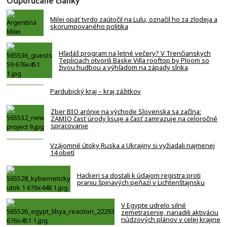
Odporúčané články
Milei opäť tvrdo zaútočil na Lulu, označil ho za zlodeja a
skorumpovaného politika
Hľadáš program na letné večery? V Trenčianskych
Tepliciach otvorili Baske Villa rooftop by Ploom so
živou hudbou a výhľadom na západy slnka
Pardubický kraj – kraj zážitkov
Zber BIO arónie na východe Slovenska sa začína:
ZAMIO časť úrody lisuje a časť zamrazuje na celoročné
spracovanie
Vzájomné útoky Ruska a Ukrajiny si vyžiadali najmenej
14 obetí
Hackeri sa dostali k údajom registra proti
praniu špinavých peňazí v Lichtenštajnsku
V Egypte udrelo silné
zemetrasenie, nariadili aktiváciu
núdzových plánov v celej krajine