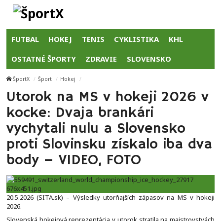
FUTBAL
HOKEJ
TENIS
CYKLISTIKA
KHL
OSTATNÉ ŠPORTY
ZDRAVIE
SLOVENSKO
ŠportX
Šport
Hokej
Utorok na MS v hokeji 2026 v
kocke: Dvaja brankári
vychytali nulu a Slovensko
proti Slovinsku získalo iba dva
body – VIDEO, FOTO
20.5.2026 (SITA.sk) – Výsledky utorňajších zápasov na MS v hokeji
2026.
Slovenská hokejová reprezentácia v utorok stratila na majstrovstvách