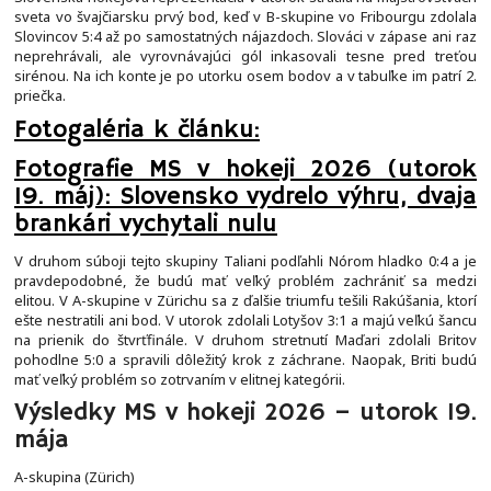
sveta vo švajčiarsku prvý bod, keď v B-skupine vo Fribourgu zdolala
Slovincov 5:4 až po samostatných nájazdoch. Slováci v zápase ani raz
neprehrávali, ale vyrovnávajúci gól inkasovali tesne pred treťou
sirénou. Na ich konte je po utorku osem bodov a v tabuľke im patrí 2.
priečka.
Fotogaléria k článku:
Fotografie MS v hokeji 2026 (utorok
19. máj): Slovensko vydrelo výhru, dvaja
brankári vychytali nulu
V druhom súboji tejto skupiny Taliani podľahli Nórom hladko 0:4 a je
pravdepodobné, že budú mať veľký problém zachrániť sa medzi
elitou. V A-skupine v Zürichu sa z ďalšie triumfu tešili Rakúšania, ktorí
ešte nestratili ani bod. V utorok zdolali Lotyšov 3:1 a majú veľkú šancu
na prienik do štvrťfinále. V druhom stretnutí Maďari zdolali Britov
pohodlne 5:0 a spravili dôležitý krok z záchrane. Naopak, Briti budú
mať veľký problém so zotrvaním v elitnej kategórii.
Výsledky MS v hokeji 2026 – utorok 19.
mája
A-skupina (Zürich)