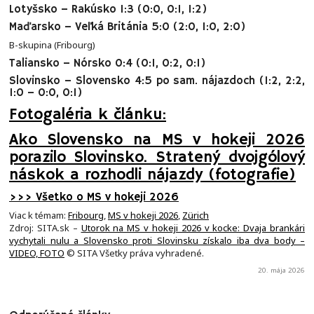
Lotyšsko – Rakúsko 1:3 (0:0, 0:1, 1:2)
Maďarsko – Veľká Británia 5:0 (2:0, 1:0, 2:0)
B-skupina (Fribourg)
Taliansko – Nórsko 0:4 (0:1, 0:2, 0:1)
Slovinsko – Slovensko 4:5 po sam. nájazdoch (1:2, 2:2,
1:0 – 0:0, 0:1)
Fotogaléria k článku:
Ako Slovensko na MS v hokeji 2026
porazilo Slovinsko. Stratený dvojgólový
náskok a rozhodli nájazdy (fotografie)
>>> Všetko o MS v hokeji 2026
Viac k témam:
Fribourg
,
MS v hokeji 2026
,
Zürich
Zdroj: SITA.sk –
Utorok na MS v hokeji 2026 v kocke: Dvaja brankári
vychytali nulu a Slovensko proti Slovinsku získalo iba dva body –
VIDEO, FOTO
© SITA Všetky práva vyhradené.
20. mája 2026