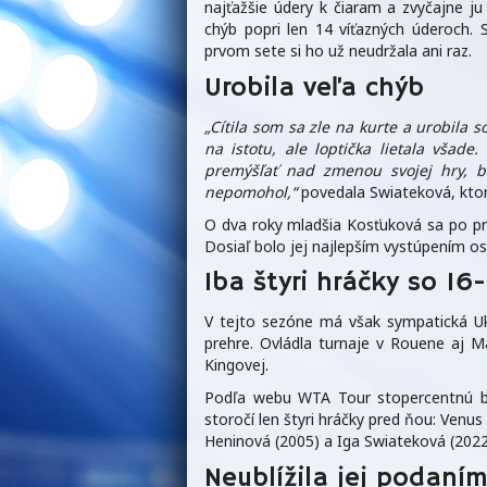
najťažšie údery k čiaram a zvyčajne ju
chýb popri len 14 víťazných úderoch. 
prvom sete si ho už neudržala ani raz.
Urobila veľa chýb
„Cítila som sa zle na kurte a urobila 
na istotu, ale loptička lietala všad
premýšľať nad zmenou svojej hry, b
nepomohol,“
povedala Swiateková, ktor
O dva roky mladšia Kosťuková sa po prv
Dosiaľ bolo jej najlepším vystúpením os
Iba štyri hráčky so 16
V tejto sezóne má však sympatická Ukr
prehre. Ovládla turnaje v Rouene aj Ma
Kingovej.
Podľa webu WTA Tour stopercentnú bi
storočí len štyri hráčky pred ňou: Venus
Heninová (2005) a Iga Swiateková (2022
Neublížila jej podaní