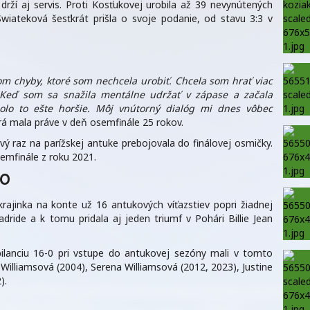
 drží aj servis. Proti Kosťukovej urobila až 39 nevynútených
Swiateková šesťkrát prišla o svoje podanie, od stavu 3:3 v
som chyby, ktoré som nechcela urobiť. Chcela som hrať viac
e. Keď som sa snažila mentálne udržať v zápase a začala
olo to ešte horšie. Môj vnútorný dialóg mi dnes vôbec
á mala práve v deň osemfinále 25 rokov.
ý raz na parížskej antuke prebojovala do finálovej osmičky.
emfinále z roku 2021.
-0
ajinka na konte už 16 antukových víťazstiev popri žiadnej
dride a k tomu pridala aj jeden triumf v Pohári Billie Jean
lanciu 16-0 pri vstupe do antukovej sezóny mali v tomto
 Williamsová (2004), Serena Williamsová (2012, 2023), Justine
).
m