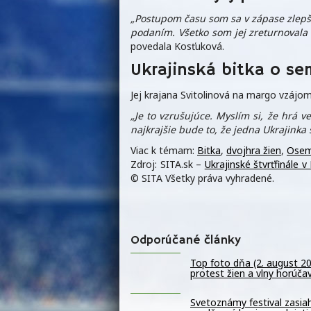
„Postupom času som sa v zápase zlepšov
podaním. Všetko som jej zreturnovala a
povedala Kosťuková.
Ukrajinská bitka o se
Jej krajana Svitolinová na margo vzájo
„Je to vzrušujúce. Myslím si, že hrá 
najkrajšie bude to, že jedna Ukrajinka 
Viac k témam:
Bitka
,
dvojhra žien
,
Osem
Zdroj: SITA.sk –
Ukrajinské štvrťfinále
© SITA Všetky práva vyhradené.
Odporúčané články
Top foto dňa (2. august 2
protest žien a vlny horúča
Svetoznámy festival zasiah