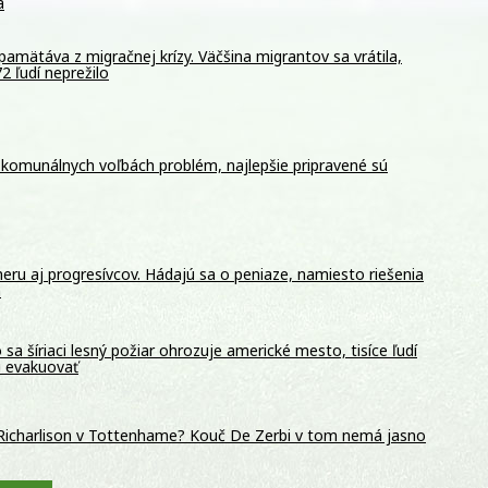
a
pamätáva z migračnej krízy. Väčšina migrantov sa vrátila,
2 ľudí neprežilo
 komunálnych voľbách problém, najlepšie pripravené sú
meru aj progresívcov. Hádajú sa o peniaze, namiesto riešenia
a
 sa šíriaci lesný požiar ohrozuje americké mesto, tisíce ľudí
i evakuovať
Richarlison v Tottenhame? Kouč De Zerbi v tom nemá jasno