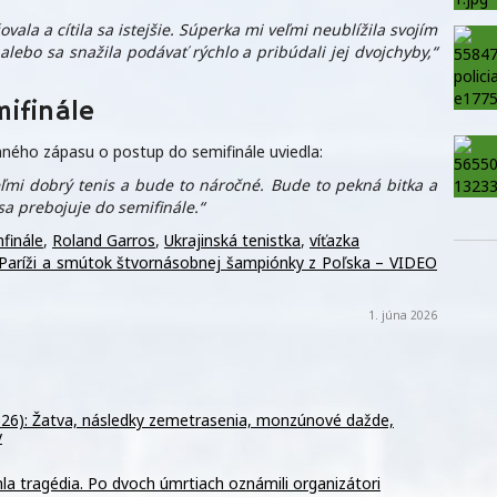
ala a cítila sa istejšie. Súperka mi veľmi neublížila svojím
lebo sa snažila podávať rýchlo a pribúdali jej dvojchyby,“
mifinále
mného zápasu o postup do semifinále uviedla:
veľmi dobrý tenis a bude to náročné. Bude to pekná bitka a
sa prebojuje do semifinále.“
finále
,
Roland Garros
,
Ukrajinská tenistka
,
víťazka
 v Paríži a smútok štvornásobnej šampiónky z Poľska – VIDEO
1. júna 2026
026): Žatva, následky zemetrasenia, monzúnové dažde,
v
la tragédia. Po dvoch úmrtiach oznámili organizátori