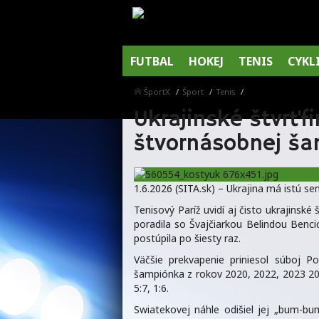
FUTBAL
HOKEJ
TENIS
CYKL
ŠportX
Šport
Tenis
Ukrajinské štvrťfi
štvornásobnej ša
1.6.2026 (SITA.sk) – Ukrajina má istú sem
Tenisový Paríž uvidí aj čisto ukrajinské 
poradila so Švajčiarkou Belindou Benci
postúpila po šiesty raz.
Väčšie prekvapenie priniesol súboj 
šampiónka z rokov 2020, 2022, 2023 202
5:7, 1:6.
Swiatekovej náhle odišiel jej „bum-bu