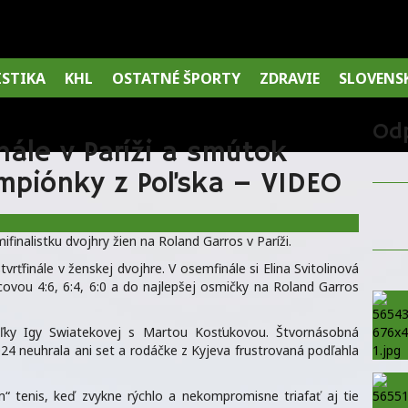
ISTIKA
KHL
OSTATNÉ ŠPORTY
ZDRAVIE
SLOVENS
Od
nále v Paríži a smútok
mpiónky z Poľska – VIDEO
ifinalistku dvojhry žien na Roland Garros v Paríži.
štvrťfinále v ženskej dvojhre. V osemfinále si Elina Svitolinová
covou 4:6, 6:4, 6:0 a do najlepšej osmičky na Roland Garros
Poľky Igy Swiatekovej s Martou Kosťukovou. Štvornásobná
4 neuhrala ani set a rodáčke z Kyjeva frustrovaná podľahla
m“ tenis, keď zvykne rýchlo a nekompromisne triafať aj tie