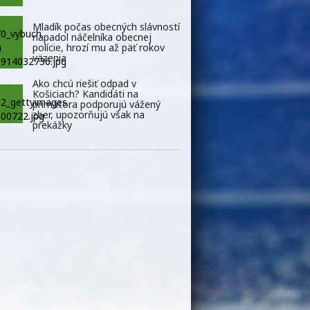
Mladík počas obecných slávností
napadol náčelníka obecnej
polície, hrozí mu až päť rokov
väzenia
Ako chcú riešiť odpad v
Košiciach? Kandidáti na
primátora podporujú vážený
zber, upozorňujú však na
prekážky