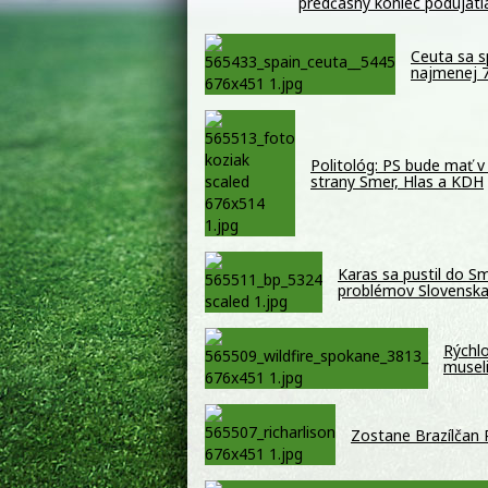
predčasný koniec podujati
Ceuta sa s
najmenej 7
Politológ: PS bude mať v
strany Smer, Hlas a KDH
Karas sa pustil do S
problémov Slovensk
Rýchlo
musel
Zostane Brazílčan 