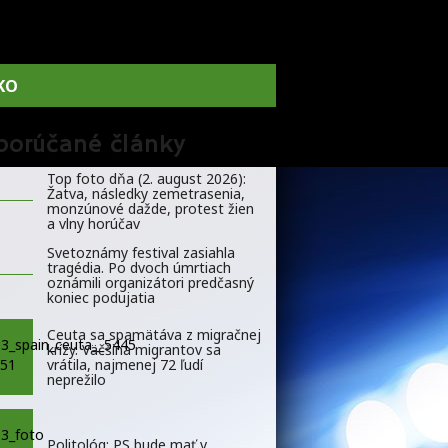
KO
porúčané články
Top foto dňa (2. august 2026):
Žatva, následky zemetrasenia,
monzúnové dažde, protest žien
a vlny horúčav
Svetoznámy festival zasiahla
tragédia. Po dvoch úmrtiach
oznámili organizátori predčasný
koniec podujatia
Ceuta sa spamätáva z migračnej
krízy. Väčšina migrantov sa
vrátila, najmenej 72 ľudí
neprežilo
Politológ: PS bude mať v