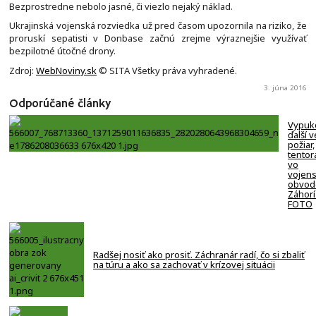
Bezprostredne nebolo jasné, či viezlo nejaký náklad.
Ukrajinská vojenská rozviedka už pred časom upozornila na riziko, že
proruskí sepatisti v Donbase začnú zrejme výraznejšie využívať
bezpilotné útočné drony.
Zdroj:
WebNoviny.sk
© SITA Všetky práva vyhradené.
3. júna 2016
Odporúčané články
Vypuk
ďalší v
požiar,
tentor
vo
vojen
obvod
Záhorí
FOTO
Radšej nosiť ako prosiť. Záchranár radí, čo si zbaliť
na túru a ako sa zachovať v krízovej situácii