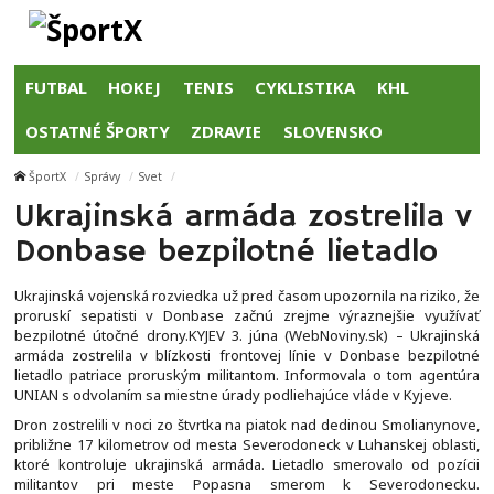
FUTBAL
HOKEJ
TENIS
CYKLISTIKA
KHL
OSTATNÉ ŠPORTY
ZDRAVIE
SLOVENSKO
ŠportX
Správy
Svet
Ukrajinská armáda zostrelila v
Donbase bezpilotné lietadlo
Ukrajinská vojenská rozviedka už pred časom upozornila na riziko, že
proruskí sepatisti v Donbase začnú zrejme výraznejšie využívať
bezpilotné útočné drony.KYJEV 3. júna (WebNoviny.sk) – Ukrajinská
armáda zostrelila v blízkosti frontovej línie v Donbase bezpilotné
lietadlo patriace proruským militantom. Informovala o tom agentúra
UNIAN s odvolaním sa miestne úrady podliehajúce vláde v Kyjeve.
Dron zostrelili v noci zo štvrtka na piatok nad dedinou Smolianynove,
približne 17 kilometrov od mesta Severodoneck v Luhanskej oblasti,
ktoré kontroluje ukrajinská armáda. Lietadlo smerovalo od pozícii
militantov pri meste Popasna smerom k Severodonecku.