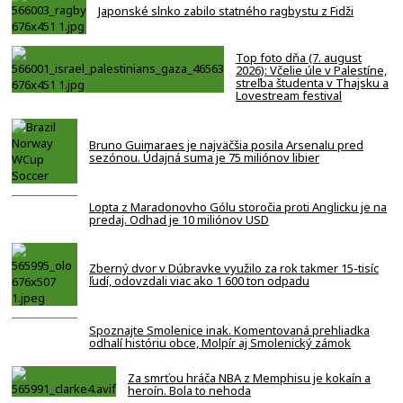
Japonské slnko zabilo statného ragbystu z Fidži
Top foto dňa (7. august
2026): Včelie úle v Palestíne,
streľba študenta v Thajsku a
Lovestream festival
Bruno Guimaraes je najväčšia posila Arsenalu pred
sezónou. Údajná suma je 75 miliónov libier
Lopta z Maradonovho Gólu storočia proti Anglicku je na
predaj. Odhad je 10 miliónov USD
Zberný dvor v Dúbravke využilo za rok takmer 15-tisíc
ľudí, odovzdali viac ako 1 600 ton odpadu
Spoznajte Smolenice inak. Komentovaná prehliadka
odhalí históriu obce, Molpír aj Smolenický zámok
Za smrťou hráča NBA z Memphisu je kokaín a
heroín. Bola to nehoda