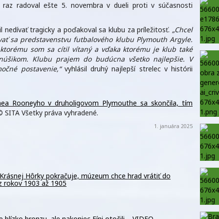
 raz radoval ešte 5. novembra v dueli proti v súčasnosti
nedívať tragicky a poďakoval sa klubu za príležitosť.
„Chcel
ať sa predstavenstvu futbalového klubu Plymouth Argyle.
torému som sa cítil vítaný a vďaka ktorému je klub také
núšikom. Klubu prajem do budúcna všetko najlepšie. V
očné postavenie,“
vyhlásil druhý najlepší strelec v histórii
nea Rooneyho v druholigovom Plymouthe sa skončila, tím
 SITA Všetky práva vyhradené.
1. januára 2025
rásnej Hôrky pokračuje, múzeum chce hrad vrátiť do
z rokov 1903 až 1905
e blízko bronzu, ale nakoniec Fíni otočili – VIDEO