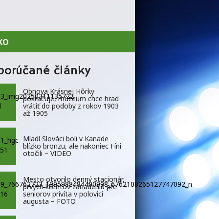
KO
porúčané články
Obnova Krásnej Hôrky
pokračuje, múzeum chce hrad
vrátiť do podoby z rokov 1903
až 1905
Mladí Slováci boli v Kanade
blízko bronzu, ale nakoniec Fíni
otočili – VIDEO
Mesto otvorilo denný stacionár,
prvých klientov zariadenia pre
seniorov privíta v polovici
augusta – FOTO