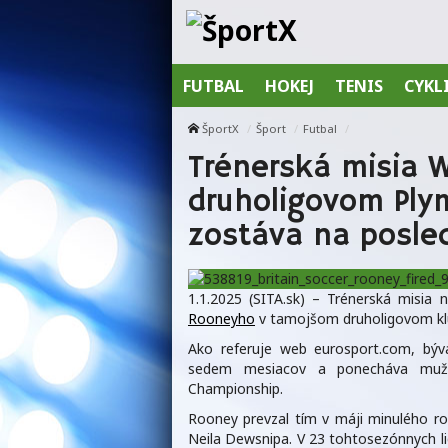
FUTBAL
HOKEJ
TENIS
CYKL
ŠportX
Šport
Futbal
Trénerská misia 
druholigovom Ply
zostáva na posle
1.1.2025 (SITA.sk) – Trénerská misia 
Rooneyho
v tamojšom druholigovom klub
Ako referuje web eurosport.com, býv
sedem mesiacov a ponecháva mužs
Championship.
Rooney prevzal tím v máji minulého ro
Neila Dewsnipa. V 23 tohtosezónnych li