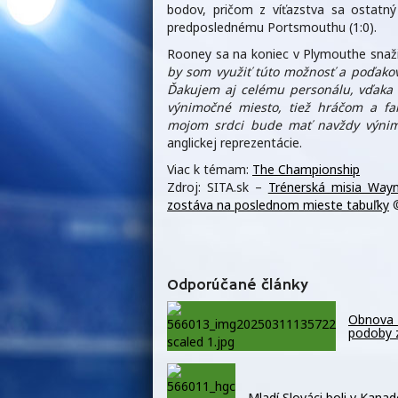
bodov, pričom z víťazstva sa ostatný
predposlednému Portsmouthu (1:0).
Rooney sa na koniec v Plymouthe snažil 
by som využiť túto možnosť a poďakov
Ďakujem aj celému personálu, vďaka k
výnimočné miesto, tiež hráčom a fa
mojom srdci bude mať navždy výnim
anglickej reprezentácie.
Viac k témam:
The Championship
Zdroj: SITA.sk –
Trénerská misia Way
zostáva na poslednom mieste tabuľky
©
Odporúčané články
Obnova K
podoby 
Mladí Slováci boli v Kanad