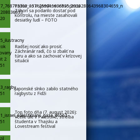
Požiar vo vojenskom obvode na
Záhorí sa podarilo dostať pod
kontrolu, na mieste zasahovali
desiatky ľudí – FOTO
Radšej nosiť ako prosiť.
Záchranár radí, čo si zbaliť na
túru a ako sa zachovať v krízovej
situácii
Japonské slnko zabilo statného
ragbystu z Fidži
Top foto dňa (7. august 2026):
Včelie úle v Palestíne, streľba
študenta v Thajsku a
Lovestream festival