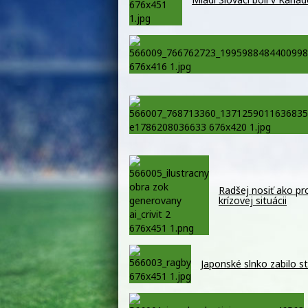
Radšej nosiť ako pro
krízovej situácii
Japonské slnko zabilo s