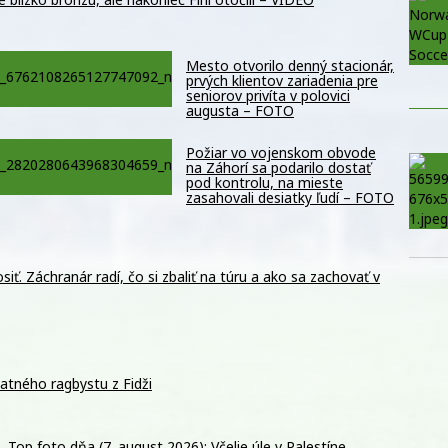
Mesto otvorilo denný stacionár,
prvých klientov zariadenia pre
seniorov privíta v polovici
augusta – FOTO
Požiar vo vojenskom obvode
na Záhorí sa podarilo dostať
pod kontrolu, na mieste
zasahovali desiatky ľudí – FOTO
siť. Záchranár radí, čo si zbaliť na túru a ako sa zachovať v
tatného ragbystu z Fidži
Top foto dňa (7. august 2026): Včelie úle v Palestíne,