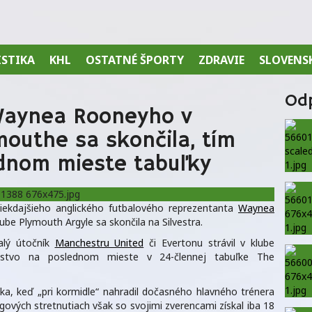
ISTIKA
KHL
OSTATNÉ ŠPORTY
ZDRAVIE
SLOVENS
Od
Waynea Rooneyho v
mouthe sa skončila, tím
dnom mieste tabuľky
niekdajšieho anglického futbalového reprezentanta
Waynea
e Plymouth Argyle sa skončila na Silvestra.
alý útočník
Manchestru United
či Evertonu strávil v klube
tvo na poslednom mieste v 24-člennej tabuľke The
ka, keď „pri kormidle“ nahradil dočasného hlavného trénera
gových stretnutiach však so svojimi zverencami získal iba 18