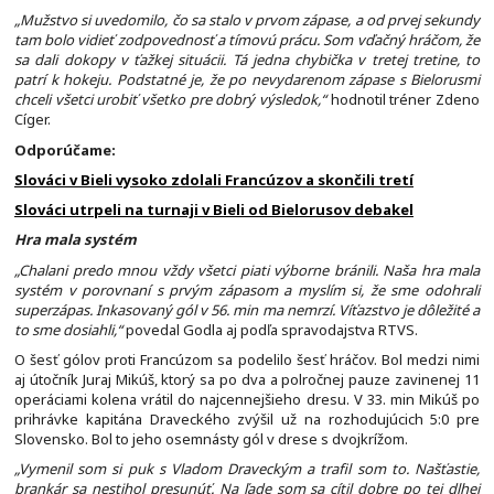
„Mužstvo si uvedomilo, čo sa stalo v prvom zápase, a od prvej sekundy
tam bolo vidieť zodpovednosť a tímovú prácu. Som vďačný hráčom, že
sa dali dokopy v ťažkej situácii. Tá jedna chybička v tretej tretine, to
patrí k hokeju. Podstatné je, že po nevydarenom zápase s Bielorusmi
chceli všetci urobiť všetko pre dobrý výsledok,“
hodnotil tréner Zdeno
Cíger.
Odporúčame:
Slováci v Bieli vysoko zdolali Francúzov a skončili tretí
Slováci utrpeli na turnaji v Bieli od Bielorusov debakel
Hra mala systém
„Chalani predo mnou vždy všetci piati výborne bránili. Naša hra mala
systém v porovnaní s prvým zápasom a myslím si, že sme odohrali
superzápas. Inkasovaný gól v 56. min ma nemrzí. Víťazstvo je dôležité a
to sme dosiahli,“
povedal Godla aj podľa spravodajstva RTVS.
O šesť gólov proti Francúzom sa podelilo šesť hráčov. Bol medzi nimi
aj útočník Juraj Mikúš, ktorý sa po dva a polročnej pauze zavinenej 11
operáciami kolena vrátil do najcennejšieho dresu. V 33. min Mikúš po
prihrávke kapitána Draveckého zvýšil už na rozhodujúcich 5:0 pre
Slovensko. Bol to jeho osemnásty gól v drese s dvojkrížom.
„Vymenil som si puk s Vladom Draveckým a trafil som to. Našťastie,
brankár sa nestihol presunúť. Na ľade som sa cítil dobre po tej dlhej