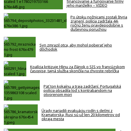
financovanie a fungovanie firmy
jeho manželky – VIDEO
Po útoku nožnicami zostali štyria
zranení, polícia zadržala 44-
ročnú ženu pravdepodobne s
duševnou poruchou
Syn zmrazil otca, aby mohol poberať jeho
dôchodok
Koalícia kritizuje Hlinu za článok o SIS vo francúzskom
časopise, tajná služba skončila na chvoste rebríčka
Päť ton kokaínu a traja zadržaní. Portugalská
polícia obsadila loď s kontrabandom na
otvorenom mori
Úrady nariadili evakuáciu rodín s deťmi z
Kramatorska, Rusi sú už len 20 kilometrov od
okraja mesta