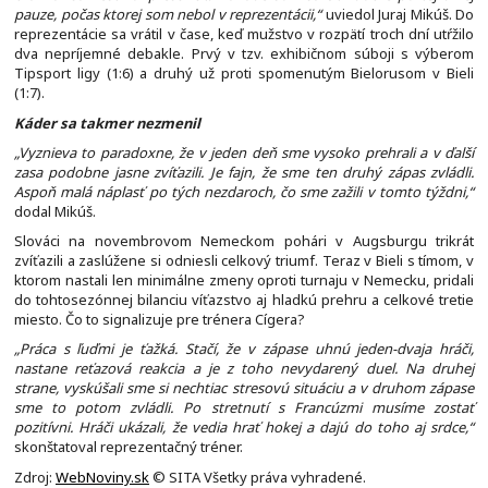
pauze, počas ktorej som nebol v reprezentácii,“
uviedol Juraj Mikúš. Do
reprezentácie sa vrátil v čase, keď mužstvo v rozpätí troch dní utŕžilo
dva nepríjemné debakle. Prvý v tzv. exhibičnom súboji s výberom
Tipsport ligy (1:6) a druhý už proti spomenutým Bielorusom v Bieli
(1:7).
Káder sa takmer nezmenil
„Vyznieva to paradoxne, že v jeden deň sme vysoko prehrali a v ďalší
zasa podobne jasne zvíťazili. Je fajn, že sme ten druhý zápas zvládli.
Aspoň malá náplasť po tých nezdaroch, čo sme zažili v tomto týždni,“
dodal Mikúš.
Slováci na novembrovom Nemeckom pohári v Augsburgu trikrát
zvíťazili a zaslúžene si odniesli celkový triumf. Teraz v Bieli s tímom, v
ktorom nastali len minimálne zmeny oproti turnaju v Nemecku, pridali
do tohtosezónnej bilanciu víťazstvo aj hladkú prehru a celkové tretie
miesto. Čo to signalizuje pre trénera Cígera?
„Práca s ľuďmi je ťažká. Stačí, že v zápase uhnú jeden-dvaja hráči,
nastane reťazová reakcia a je z toho nevydarený duel. Na druhej
strane, vyskúšali sme si nechtiac stresovú situáciu a v druhom zápase
sme to potom zvládli. Po stretnutí s Francúzmi musíme zostať
pozitívni. Hráči ukázali, že vedia hrať hokej a dajú do toho aj srdce,“
skonštatoval reprezentačný tréner.
Zdroj:
WebNoviny.sk
© SITA Všetky práva vyhradené.