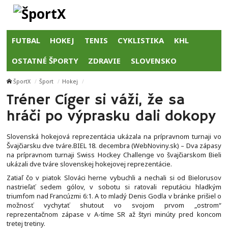
FUTBAL
HOKEJ
TENIS
CYKLISTIKA
KHL
OSTATNÉ ŠPORTY
ZDRAVIE
SLOVENSKO
ŠportX
Šport
Hokej
Tréner Cíger si váži, že sa
hráči po výprasku dali dokopy
Slovenská hokejová reprezentácia ukázala na prípravnom turnaji vo
Švajčiarsku dve tváre.BIEL 18. decembra (WebNoviny.sk) – Dva zápasy
na prípravnom turnaji Swiss Hockey Challenge vo švajčiarskom Bieli
ukázali dve tváre slovenskej hokejovej reprezentácie.
Zatiaľ čo v piatok Slováci herne vybuchli a nechali si od Bielorusov
nastrieľať sedem gólov, v sobotu si ratovali reputáciu hladkým
triumfom nad Francúzmi 6:1. A to mladý Denis Godla v bránke prišiel o
možnosť vychytať shutout vo svojom prvom „ostrom“
reprezentačnom zápase v A-tíme SR až štyri minúty pred koncom
tretej tretiny.