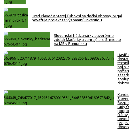
Hrad Plaveč v Starej Ľubovni sa dočká obnovy, Migaľ
považuje projekt za významnú investíciu
Slovenské hádzanárky suverénne
zdolali Maďarky a zahrajú si o 5. miesto
na MS v Rumunsku
Hasiči
dostat
techni
boj s 
požiar
zásadn
spolup
dobro
Kandi
Slove
Bezpe
rady 
podpor
štátov,
hovorí
prejav
dôver