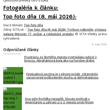
cyklistické preteky Giro d’Italia.
Fotogaléria k článku:
Top foto dňa (8. máj 2026):
Viac k témam:
Top foto dňa
Zdroj: SITA.sk –
Top foto dňa (8. máj 2026): Tyršovo nábrežie, výstava,
galaxia Messier 77, požiar a cyklistické preteky
© SITA Všetky práva
vyhradené.
8. mája 2026
Odporúčané články
Frustráciu zo štvrtého miesta vystriedala radosť z
bronzu. Abrahámová bola ako na horskej dráhe
Festivalová sezóna je v plnom prúde, zdravotníci
varujú pred poškodením sluchu aj dehydratáciou
Dva góly Rychlíka nestačili. Slováci prehrali s
Američanmi a zahrajú si o 3. miesto proti Fínom