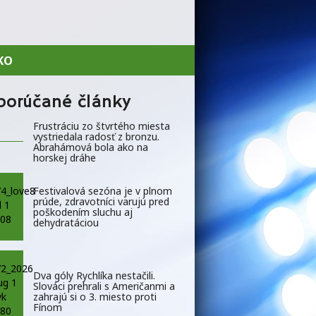
KO
porúčané články
Frustráciu zo štvrtého miesta
vystriedala radosť z bronzu.
Abrahámová bola ako na
horskej dráhe
Festivalová sezóna je v plnom
prúde, zdravotníci varujú pred
poškodením sluchu aj
dehydratáciou
Dva góly Rychlíka nestačili.
Slováci prehrali s Američanmi a
zahrajú si o 3. miesto proti
Fínom