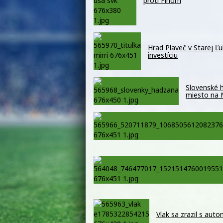
proti Fínom
Hrad Plaveč v Starej Ľ
investíciu
Slovenské h
miesto na
Vlak sa zrazil s auto