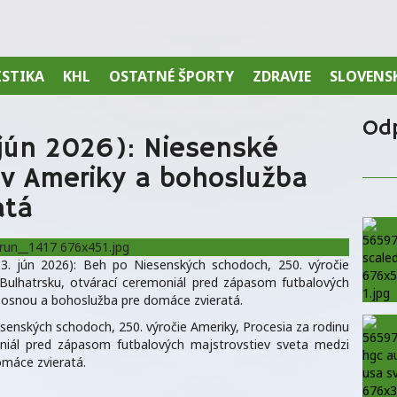
ISTIKA
KHL
OSTATNÉ ŠPORTY
ZDRAVIE
SLOVENS
Od
 jún 2026): Niesenské
ov Ameriky a bohoslužba
atá
13. jún 2026): Beh po Niesenských schodoch, 250. výročie
 Bulhatrsku, otvárací ceremoniál pred zápasom futbalových
osnou a bohoslužba pre domáce zvieratá.
esenských schodoch, 250. výročie Ameriky, Procesia za rodinu
oniál pred zápasom futbalových majstrovstiev sveta medzi
máce zvieratá.