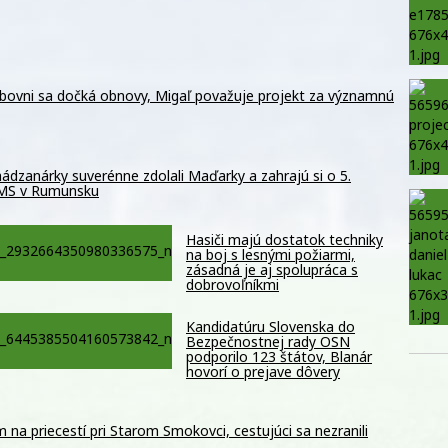
ubovni sa dočká obnovy, Migaľ považuje projekt za významnú
ádzanárky suverénne zdolali Maďarky a zahrajú si o 5.
 MS v Rumunsku
Hasiči majú dostatok techniky
na boj s lesnými požiarmi,
zásadná je aj spolupráca s
dobrovoľníkmi
Kandidatúru Slovenska do
Bezpečnostnej rady OSN
podporilo 123 štátov, Blanár
hovorí o prejave dôvery
m na priecestí pri Starom Smokovci, cestujúci sa nezranili