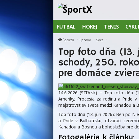
FUTBAL
HOKEJ
TENIS
CYKL
ŠportX
Správy
Svet
Top foto dňa (13.
schody, 250. rok
pre domáce zvier
14.6.2026 (SITA.sk) – Top foto dňa (
Ameriky, Procesia za rodinu a Pride v
majstrovstiev sveta medzi Kanadou a B
Top foto dňa (13. jún 2026): Beh po Ni
a Pride v Bulhatrsku, otvárací cerem
Kanadou a Bosnou a bohoslužba pre do
Fotogaléria k článku: