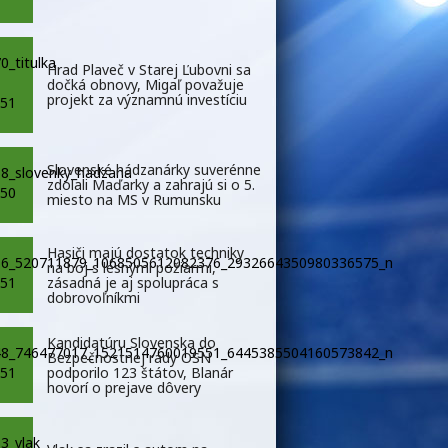
Hrad Plaveč v Starej Ľubovni sa
dočká obnovy, Migaľ považuje
projekt za významnú investíciu
Slovenské hádzanárky suverénne
zdolali Maďarky a zahrajú si o 5.
miesto na MS v Rumunsku
Hasiči majú dostatok techniky
na boj s lesnými požiarmi,
zásadná je aj spolupráca s
dobrovoľníkmi
Kandidatúru Slovenska do
Bezpečnostnej rady OSN
podporilo 123 štátov, Blanár
hovorí o prejave dôvery