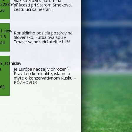
Vlak sa zrazil s autom na
priecestí pri Starom Smokovci,
cestujúci sa nezranili
Ronaldinho posiela pozdrav na
Slovensko. Futbalová šou v
Trnave sa nezadržateľne blíži!
Je Európa naozaj v ohrození?
Pravda o kriminalite, islame a
mýte o konzervatívnom Rusku –
ROZHOVOR