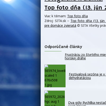
Top foto dňa (13. jún 
Viac k témam:
Top foto dňa
Zdroj: SITA.sk –
Top foto dňa (13. jún
pre domáce zvieratá
© SITA Všetky prá
Odporúčané články
Frustráciu zo štvrtého mi
horskej dráhe
Festivalová sezóna je v
dehydratáciou
Dva góly Rychlíka nestači