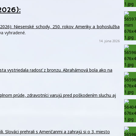
2026):
 2026): Niesenské schody, 250. rokov Ameriky a bohoslužba
va vyhradené.
14. júna 2026
esta vystriedala radosť z bronzu. Abrahámová bola ako na
 plnom prúde, zdravotníci varujú pred poškodením sluchu aj
li. Slováci prehrali s Američanmi a zahrajú si o 3. miesto