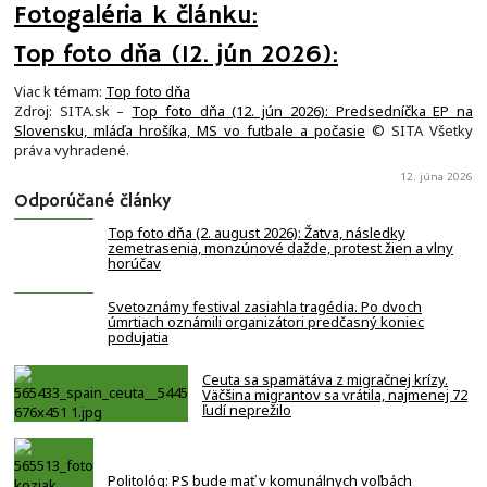
Fotogaléria k článku:
Top foto dňa (12. jún 2026):
Viac k témam:
Top foto dňa
Zdroj: SITA.sk –
Top foto dňa (12. jún 2026): Predsedníčka EP na
Slovensku, mláďa hrošíka, MS vo futbale a počasie
© SITA Všetky
práva vyhradené.
12. júna 2026
Odporúčané články
Top foto dňa (2. august 2026): Žatva, následky
zemetrasenia, monzúnové dažde, protest žien a vlny
horúčav
Svetoznámy festival zasiahla tragédia. Po dvoch
úmrtiach oznámili organizátori predčasný koniec
podujatia
Ceuta sa spamätáva z migračnej krízy.
Väčšina migrantov sa vrátila, najmenej 72
ľudí neprežilo
Politológ: PS bude mať v komunálnych voľbách