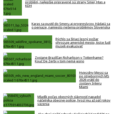
problém, najlepšie pripravené sú strany Smer, Hlas a
KDH
Karas sa pustil do Smeru aj progresívcov. Hádajú sa
o peniaze, namiesto riešenia problémov Slovenska
Rýchlo sa šíriaci lesný požiar
ohrozuje americké mesto, tisíce ľudí
museli evakuovať
Zostane Brazílčan Richarlison v Tottenhame?
Kouč De Zerbi v tom nemá jasno
Hviezdny Messi sa
po strieborných MS
2026 vrátil do
zostavy Interu
Miami
Mladík počas obecných slávností napadol
náčelníka obecnej polície, hrozí mu až päť rokov
väzenia
Ako chcú riešiť odpad v Košiciach? Kandidáti na