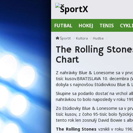
FUTBAL
HOKEJ
TENIS
CYKL
ŠportX
Kultúra
Hudba
The Rolling Ston
Chart
Z nahrávky Blue & Lonesome sa v prvom
tisíc kusov.BRATISLAVA 10. decembra (
dobyla s najnovšou štúdiovkou Blue & 
Skupine sa podarilo dostať na vrchol 
nahrávkou to bolo naposledy v roku 1
Zo štúdiovky Blue & Lonesome sa v prvo
tisíc kusov, z čoho 95-tisíc bolo fyzi
tento rok len zosnulý David Bowie s al
The Rolling Stones
vznikli v roku 19