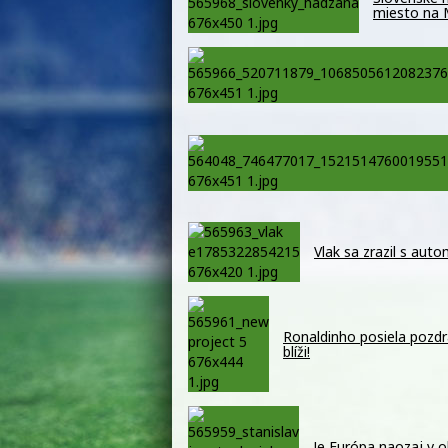
miesto na
Vlak sa zrazil s auto
Ronaldinho posiela pozdr
blíži!
Je Európa naozaj v o