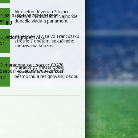
Ako veľmi dôverujú Slováci
štátnym inštitúciám? Najhoršie
dopadla vláda a parlament
Pápež Lev XIV. sa vo Francúzsku
stretne s obeťami sexuálneho
zneužívania kňazmi
Maradonov masér opísal
legendu pred smrťou ako
bezmocnú a rezignovanú osobu