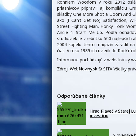
Ronniem Woodom v roku 2012 oslávili 
priaznivcov pripravili aj kompiláciu G
skladby One More Shot a Doom And Glo
ako (I Can’t Get No) Satisfaction, Wil
Street Fighting Man, Honky Tonk Wom
Angie či Start Me Up. Podľa odhadov 
štúdioviek je v rebríčku 500 najlepších
2004 kapelu tento magazín zaradil na š
čias. V roku 1989 ich uviedli do Rock’n’rol
Informácie pochádzajú z webstránky ww
Zdroj:
WebNoviny.sk
© SITA Všetky práv
Odporúčané články
Hrad Plaveč v Starej Ľ
investíciu
Slovenské h