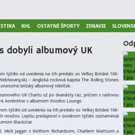
ISTIKA
KHL
OSTATNÉ ŠPORTY
ZDRAVIE
SLOVENS
Od
es dobyli albumový UK
 týždni od uvedenia na trh predalo vo Veľkej Británii 106-
WebNoviny.sk) – Anglická rocková kapela The Rolling Stones
Lonesome britský albumový rebríček.
albumového UK Chartu už po dvanásty raz, pričom s radovou
994, konkrétne s albumom Voodoo Lounge.
m týždni od uvedenia na trh predalo vo Veľkej Británii 106-
ckých nosičov. Lepšiu predajnosť v úvodnom týždni zaznamenal
bumom Blackstar.
62. Mick Jagger s Keithom Richardsom, Charliem Wattsom a