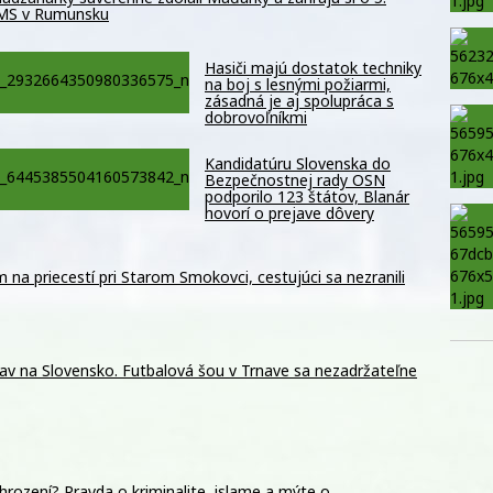
 MS v Rumunsku
Hasiči majú dostatok techniky
na boj s lesnými požiarmi,
zásadná je aj spolupráca s
dobrovoľníkmi
Kandidatúru Slovenska do
Bezpečnostnej rady OSN
podporilo 123 štátov, Blanár
hovorí o prejave dôvery
m na priecestí pri Starom Smokovci, cestujúci sa nezranili
av na Slovensko. Futbalová šou v Trnave sa nezadržateľne
hrození? Pravda o kriminalite, islame a mýte o