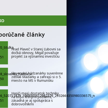
KO
porúčané články
Hrad Plaveč v Starej Ľubovni sa
dočká obnovy, Migaľ považuje
projekt za významnú investíciu
Slovenské hádzanárky suverénne
zdolali Maďarky a zahrajú si o 5.
miesto na MS v Rumunsku
Hasiči majú dostatok techniky
na boj s lesnými požiarmi,
zásadná je aj spolupráca s
dobrovoľníkmi