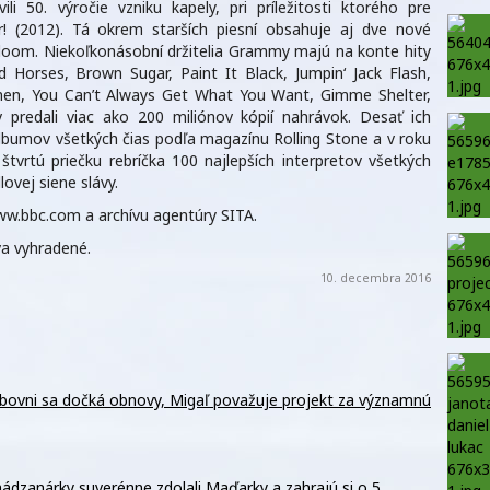
50. výročie vzniku kapely, pri príležitosti ktorého pre
rrr! (2012). Tá okrem starších piesní obsahuje aj dve nové
om. Niekoľkonásobní držitelia Grammy majú na konte hity
d Horses, Brown Sugar, Paint It Black, Jumpin‘ Jack Flash,
en, You Can’t Always Get What You Want, Gimme Shelter,
predali viac ako 200 miliónov kópií nahrávok. Desať ich
 albumov všetkých čias podľa magazínu Rolling Stone a v roku
tvrtú priečku rebríčka 100 najlepších interpretov všetkých
lovej siene slávy.
w.bbc.com a archívu agentúry SITA.
a vyhradené.
10. decembra 2016
ubovni sa dočká obnovy, Migaľ považuje projekt za významnú
ádzanárky suverénne zdolali Maďarky a zahrajú si o 5.