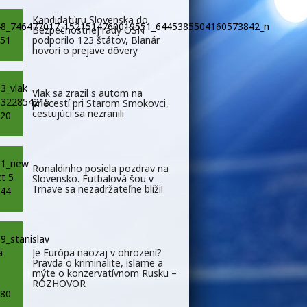
Kandidatúru Slovenska do
Bezpečnostnej rady OSN
podporilo 123 štátov, Blanár
hovorí o prejave dôvery
Vlak sa zrazil s autom na
priecestí pri Starom Smokovci,
cestujúci sa nezranili
Ronaldinho posiela pozdrav na
Slovensko. Futbalová šou v
Trnave sa nezadržateľne blíži!
Je Európa naozaj v ohrození?
Pravda o kriminalite, islame a
mýte o konzervatívnom Rusku –
ROZHOVOR