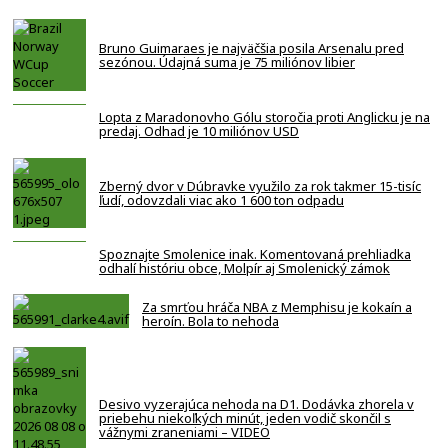
Bruno Guimaraes je najväčšia posila Arsenalu pred
sezónou. Údajná suma je 75 miliónov libier
Lopta z Maradonovho Gólu storočia proti Anglicku je na
predaj. Odhad je 10 miliónov USD
Zberný dvor v Dúbravke využilo za rok takmer 15-tisíc
ľudí, odovzdali viac ako 1 600 ton odpadu
Spoznajte Smolenice inak. Komentovaná prehliadka
odhalí históriu obce, Molpír aj Smolenický zámok
Za smrťou hráča NBA z Memphisu je kokaín a
heroín. Bola to nehoda
Desivo vyzerajúca nehoda na D1. Dodávka zhorela v
priebehu niekoľkých minút, jeden vodič skončil s
vážnymi zraneniami – VIDEO