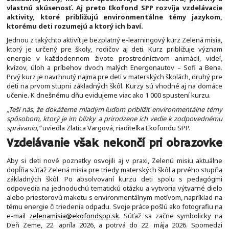
vlastnú skúsenosť. Aj preto Ekofond SPP rozvíja vzdelávacie
aktivity, ktoré približujú environmentálne témy jazykom,
ktorému deti rozumejú a ktorý ich baví.
Jednou z takýchto aktivít je bezplatný e-learningový kurz Zelená misia,
ktorý je určený pre školy, rodičov aj deti. Kurz približuje význam
energie v každodennom živote prostredníctvom animácií, videí,
kvízov, úloh a príbehov dvoch malých Energonautov – Sofi a Bena.
Prvý kurz je navrhnutý najmä pre deti v materských školách, druhý pre
deti na prvom stupni základných škôl. Kurzy sú vhodné aj na domáce
učenie. K dnešnému dňu evidujeme viac ako 1 000 spustení kurzu.
„Teší nás, že dokážeme mladým ľuďom priblížiť environmentálne témy
spôsobom, ktorý je im blízky a prirodzene ich vedie k zodpovednému
správaniu,“
uviedla Zlatica Vargová, riaditeľka Ekofondu SPP.
Vzdelávanie však nekončí pri obrazovke
Aby si deti nové poznatky osvojili aj v praxi, Zelenú misiu aktuálne
dopĺňa súťaž Zelená misia pre triedy materských škôl a prvého stupňa
základných škôl. Po absolvovaní kurzu deti spolu s pedagógmi
odpovedia na jednoduchú tematickú otázku a vytvoria výtvarné dielo
alebo priestorovú maketu s environmentálnym motívom, napríklad na
tému energie či triedenia odpadu. Svoje práce pošlú ako fotografiu na
e-mail
zelenamisia@ekofondspp.sk
. Súťaž sa začne symbolicky na
Deň Zeme, 22. apríla 2026, a potrvá do 22. mája 2026. Spomedzi