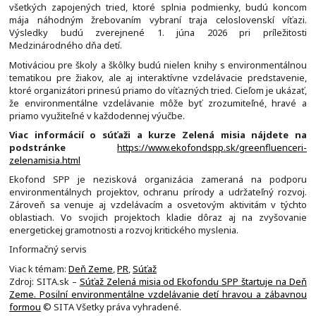
všetkých zapojených tried, ktoré splnia podmienky, budú koncom
mája náhodným žrebovaním vybraní traja celoslovenskí víťazi.
Výsledky budú zverejnené 1. júna 2026 pri príležitosti
Medzinárodného dňa detí.
Motiváciou pre školy a škôlky budú nielen knihy s environmentálnou
tematikou pre žiakov, ale aj interaktívne vzdelávacie predstavenie,
ktoré organizátori prinesú priamo do víťazných tried. Cieľom je ukázať,
že environmentálne vzdelávanie môže byť zrozumiteľné, hravé a
priamo využiteľné v každodennej výučbe.
Viac informácií o súťaži a kurze Zelená misia nájdete na
podstránke
https://www.ekofondspp.sk/greenfluenceri-
zelenamisia.html
Ekofond SPP je nezisková organizácia zameraná na podporu
environmentálnych projektov, ochranu prírody a udržateľný rozvoj.
Zároveň sa venuje aj vzdelávacím a osvetovým aktivitám v týchto
oblastiach. Vo svojich projektoch kladie dôraz aj na zvyšovanie
energetickej gramotnosti a rozvoj kritického myslenia.
Informačný servis
Viac k témam:
Deň Zeme
,
PR
,
Súťaž
Zdroj: SITA.sk –
Súťaž Zelená misia od Ekofondu SPP štartuje na Deň
Zeme. Posilní environmentálne vzdelávanie detí hravou a zábavnou
formou
© SITA Všetky práva vyhradené.