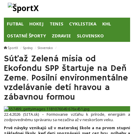
FUTBAL
HOKEJ
TENIS
CYKLISTIKA
KHL
OSTATNÉ ŠPORTY
ZDRAVIE
SLOVENSKO
ŠportX
Správy
Slovensko
Súťaž Zelená misia od
Ekofondu SPP štartuje na Deň
Zeme. Posilní environmentálne
vzdelávanie detí hravou a
zábavnou formou
22.4.2026 (SITA.sk) – Formovanie vzťahu k prírode, energiám a
zodpovednému správaniu sa nezačína až v neskoršom veku.
Prvé návyky vznikajú už v materskej škole a na prvom stupni
základnej školy, keď deti spoznávajú svet cez hru, príbehy a