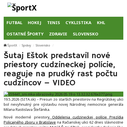
FUTBAL
HOKEJ
TENIS
CYKLISTIKA
KHL
OSTATNÉ ŠPORTY
ZDRAVIE
SLOVENSKO
ŠportX
Správy
Slovensko
Šutaj Eštok predstavil nové
priestory cudzineckej polície,
reaguje na prudký rast počtu
cudzincov – VIDEO
19.5.2026 (SITA.sk) – Presun zo starších priestorov na Regrútskej ulici
bol nevyhnutný pre výstavbu novej Národnej nemocnice generála
Milana Rastislava Štefánika.
Nové moderné priestor
y Oddelenia cudzineckej polície Prezídia
Policajného zboru v Bratislave
na Račianskej ulici 62 dnes slávnostne