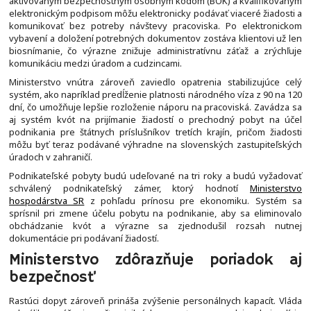
aktivovaným bezpečnostným osobným kódom (BOK) a kvalifikovaným
elektronickým podpisom môžu elektronicky podávať viaceré žiadosti a
komunikovať bez potreby návštevy pracoviska. Po elektronickom
vybavení a doložení potrebných dokumentov zostáva klientovi už len
biosnímanie, čo výrazne znižuje administratívnu záťaž a zrýchľuje
komunikáciu medzi úradom a cudzincami.
Ministerstvo vnútra zároveň zaviedlo opatrenia stabilizujúce celý
systém, ako napríklad predĺženie platnosti národného víza z 90 na 120
dní, čo umožňuje lepšie rozloženie náporu na pracoviská. Zavádza sa
aj systém kvót na prijímanie žiadostí o prechodný pobyt na účel
podnikania pre štátnych príslušníkov tretích krajín, pričom žiadosti
môžu byť teraz podávané výhradne na slovenských zastupiteľských
úradoch v zahraničí.
Podnikateľské pobyty budú udeľované na tri roky a budú vyžadovať
schválený podnikateľský zámer, ktorý hodnotí
Ministerstvo
hospodárstva SR
z pohľadu prínosu pre ekonomiku. Systém sa
sprísnil pri zmene účelu pobytu na podnikanie, aby sa eliminovalo
obchádzanie kvót a výrazne sa zjednodušil rozsah nutnej
dokumentácie pri podávaní žiadostí.
Ministerstvo zdôrazňuje poriadok aj
bezpečnosť
Rastúci dopyt zároveň prináša zvýšenie personálnych kapacít. Vláda