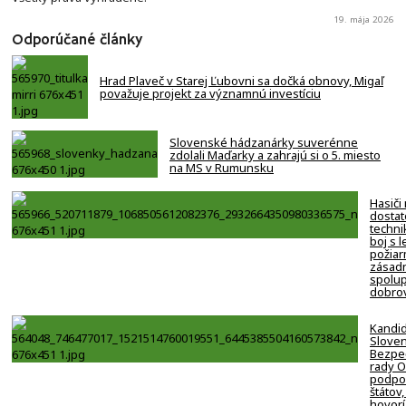
19. mája 2026
Odporúčané články
Hrad Plaveč v Starej Ľubovni sa dočká obnovy, Migaľ
považuje projekt za významnú investíciu
Slovenské hádzanárky suverénne
zdolali Maďarky a zahrajú si o 5. miesto
na MS v Rumunsku
Hasiči
dostat
techni
boj s 
požiar
zásadn
spolup
dobro
Kandi
Slove
Bezpe
rady 
podpor
štátov,
hovorí