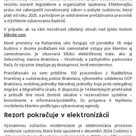
rezortu viaceré legislatívne a organizačné opatrenia. Efektívnejšiu
prácu má zabezpečiť novelizovaný zákon o pobyte cudzincov, ktorý
platí od roku 2025, a princípom je odstránenie preťažovania pracovísk
a zrýchlenie vybavovania žiadostí.
V prípade, ak sa vám nezobrazil zdieľaný obsah nad týmto textom
kliknite sem
Nové priestory na Račianskej ulici fungujú od pondelka 18. mája
budova s dvoma podlažiami má samostatné vstupy pre klientov aj
zamestnancov. Je situovaná blízko električkovej trate, ako aj
železničnej stanice Bratislava – Vinohrady a záchytného parkoviska
Rača, čo výrazne zlepšuje jej dostupnosť, tvrdí ministerstvo.
Presťahovalo sa sem približne 150 pracovníkov z Riaditeľstva
hraničnej a cudzineckej polície Bratislava, výkonného oddelenia OCP
Bratislava, mobilnej jednotky Národnej jednotky boja proti nelegálnej
migrácii a Migračného úradu. K dispozícii je 14 klientskych priehradok
a pribudli dve nové životné situácie v rezervačnom systéme –
biosnímanie a informácie/podateľňa, čo prispieva k lepšiemu
rozdeleniu klientov podľa typu vybavovanej agendy.
Rezort pokračuje v elektronizácii
Významnou súčasťou modernizácie je elektronizácia procesov
evidencie cudzincov, ktorá bola spustená v decembri 2024. Cudzinci s