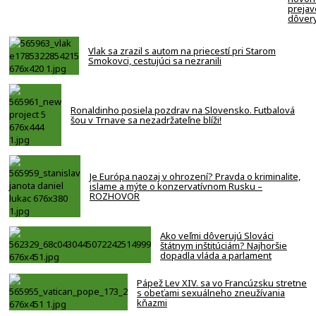
prejav
dôver
Vlak sa zrazil s autom na priecestí pri Starom
Smokovci, cestujúci sa nezranili
Ronaldinho posiela pozdrav na Slovensko. Futbalová
šou v Trnave sa nezadržateľne blíži!
Je Európa naozaj v ohrození? Pravda o kriminalite,
islame a mýte o konzervatívnom Rusku –
ROZHOVOR
Ako veľmi dôverujú Slováci
štátnym inštitúciám? Najhoršie
dopadla vláda a parlament
Pápež Lev XIV. sa vo Francúzsku stretne
s obeťami sexuálneho zneužívania
kňazmi