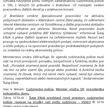
schválila navýšenie počtu civilných zamestnancov cudzineckej polície
o 100, z ktorých 50 pribudne v Bratislave. Už nastúpilo sedem
pracovníkov, ďalších deväť je v prijímacom konaní.
„V Bratislave vznikne špecializované pracovisko na aktiváciu
pobytových dokladov v Klientskom centre Zlaté piesky, čo odbremení
hlavné klientske centrum na Tomášikovej a ďalšie pracoviská dokladov
určené primárne pre občanov Slovenska. Nové pracovisko bude
schopné vybaviť približne 800 klientov týždenne,“
informoval Šutaj
Eštok o pláne ďalších opatrení na zefektívnenie služieb. Rezort tiež
pracuje na zjednodušení elektronických podaní, overovaní ubytovania
a účelu pobytu a na spresnení pravidiel pri podnikateľských pobytoch
so zreteľom na reálny ekonomický prínos.
Ministerstvo vnútra zdôrazňuje, že agenda cudzineckej polície musí
stáť na troch princípoch: poriadku, bezpečnosti a funkčnej službe pre
ľudí.
„Poriadok znamená jasné pravidlá. Bezpečnosť znamená, že štát
vie, kto na jeho území žije, pracuje alebo podniká. A funkčná služba
znamená, že človek, ktorý má nárok niečo vybaviť, nemá byť obeťou
chaosu, neprehľadnosti alebo nedostatočných kapacít,“
dodal minister
Šutaj Eštok.
Viac k témam:
Cudzinecká polícia
,
Minister vnútra SR
,
prezidentka
policajného zboru
Zdroj: SITA.sk –
Šutaj Eštok predstavil nové priestory cudzineckej
polície, reaguje na prudký rast počtu cudzincov – VIDEO
© SITA
Všetky práva vyhradené.