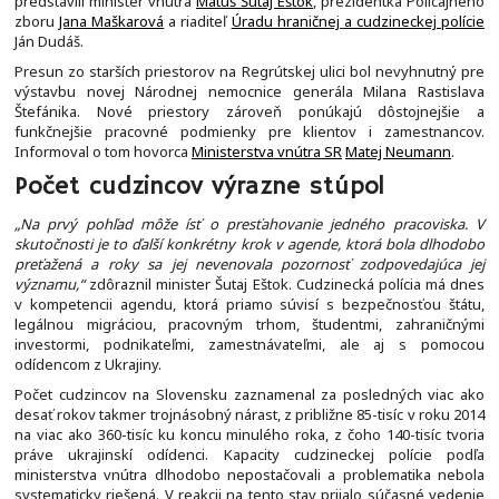
predstavili minister vnútra
Matúš Šutaj Eštok
, prezidentka Policajného
zboru
Jana Maškarová
a riaditeľ
Úradu hraničnej a cudzineckej polície
Ján Dudáš.
Presun zo starších priestorov na Regrútskej ulici bol nevyhnutný pre
výstavbu novej Národnej nemocnice generála Milana Rastislava
Štefánika. Nové priestory zároveň ponúkajú dôstojnejšie a
funkčnejšie pracovné podmienky pre klientov i zamestnancov.
Informoval o tom hovorca
Ministerstva vnútra SR
Matej Neumann
.
Počet cudzincov výrazne stúpol
„Na prvý pohľad môže ísť o presťahovanie jedného pracoviska. V
skutočnosti je to ďalší konkrétny krok v agende, ktorá bola dlhodobo
preťažená a roky sa jej nevenovala pozornosť zodpovedajúca jej
významu,“
zdôraznil minister Šutaj Eštok. Cudzinecká polícia má dnes
v kompetencii agendu, ktorá priamo súvisí s bezpečnosťou štátu,
legálnou migráciou, pracovným trhom, študentmi, zahraničnými
investormi, podnikateľmi, zamestnávateľmi, ale aj s pomocou
odídencom z Ukrajiny.
Počet cudzincov na Slovensku zaznamenal za posledných viac ako
desať rokov takmer trojnásobný nárast, z približne 85-tisíc v roku 2014
na viac ako 360-tisíc ku koncu minulého roka, z čoho 140-tisíc tvoria
práve ukrajinskí odídenci. Kapacity cudzineckej polície podľa
ministerstva vnútra dlhodobo nepostačovali a problematika nebola
systematicky riešená. V reakcii na tento stav prijalo súčasné vedenie