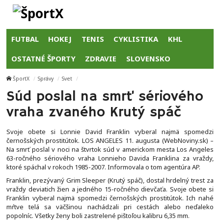
FUTBAL
HOKEJ
TENIS
CYKLISTIKA
KHL
OSTATNÉ ŠPORTY
ZDRAVIE
SLOVENSKO
ŠportX
Správy
Svet
Súd poslal na smrť sériového
vraha zvaného Krutý spáč
Svoje obete si Lonnie David Franklin vyberal najmä spomedzi
černošských prostitútok. LOS ANGELES 11. augusta (WebNoviny.sk) –
Na smrť poslal v noci na štvrtok súd v americkom mesta Los Angeles
63-ročného sériového vraha Lonnieho Davida Franklina za vraždy,
ktoré spáchal v rokoch 1985-2007. Informovala o tom agentúra AP.
Franklin, prezývaný Grim Sleeper (Krutý spáč), dostal hrdelný trest za
vraždy deviatich žien a jedného 15-ročného dievčaťa. Svoje obete si
Franklin vyberal najmä spomedzi černošských prostitútok. Ich nahé
mŕtve telá sa väčšinou nachádzali pri cestách alebo neďaleko
popolníc. Všetky ženy boli zastrelené pištoľou kalibru 6,35 mm.