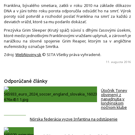
Franklina, bývalého smetiara, zatkli v roku 2010 na základe dôkazov
DNA a v júni tohto roku porota odporučila odsúdiť ho na smrť. Výrok
poroty súd potvrdil a rozhodol poslať Franklina na smrť za každú z
deviatich vrážd, ktoré sa mu podarilo dokázať.
Prezývka Grim Sleeper (Krutý spáč) súvisí s dlhými časovými úsekmi,
ktoré medzi jednotlivými Franklinovými vraždami uplynuli, a zároveň je
narážkou na slovné spojenie Grim Reaper, ktorým sa v angličtine
eufemisticky označuje Smrtka.
Zdroj:
WebNoviny.sk
© SITA Všetky práva vyhradené.
11. augusta 2016
Odporúčané články
Útočník Toney
obvinený z
napadnutia v
londýnskom
nočnom klube
Nórska federácia vyzve Infantina na odstúpenie