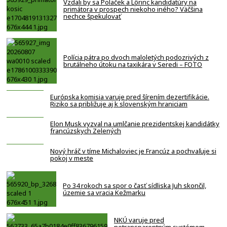
Vzdali by sa Polaček a Lörinc kandidatúry na
primátora v prospech niekoho iného? Väčšina
nechce špekulovať
Polícia pátra po dvoch maloletých podozrivých z
brutálneho útoku na taxikára v Seredi – FOTO
Európska komisia varuje pred šírením dezertifikácie.
Riziko sa približuje aj k slovenským hraniciam
Elon Musk vyzval na umlčanie prezidentskej kandidátky
francúzskych Zelených
Nový hráč v tíme Michaloviec je Francúz a pochvaľuje si
pokoj v meste
Po 34 rokoch sa spor o časť sídliska Juh skončil,
územie sa vracia Kežmarku
NKÚ varuje pred
netransparentným systémom