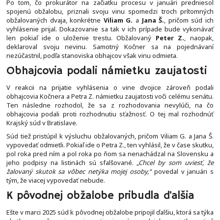
Po tom, čo prokurátor na začiatku procesu v januári predniesol
spojenú obžalobu, priznali svoju vinu spomedzi troch prítomných
obžalovaných dvaja, konkrétne
Viliam G.
a
Jana Š.
, pričom súd ich
vyhlásenie prijal. Dokazovanie sa tak v ich prípade bude vykonávať
len pokiaľ ide o uloženie trestu. Obžalovaný
Peter Z.
, naopak,
deklaroval svoju nevinu. Samotný Kočner sa na pojednávaní
nezúčastnil, podľa stanoviska obhajcov však vinu odmieta.
Obhajcovia podali námietku zaujatosti
V reakcii na prijatie vyhlásenia o vine dvojice zároveň podali
obhajcovia Kočnera a Petra Z. námietku zaujatosti voči celému senátu.
Ten následne rozhodol, že sa z rozhodovania nevylúči, na čo
obhajcovia podali proti rozhodnutiu sťažnosť. O tej mal rozhodnúť
Krajský súd v Bratislave.
Súd tiež pristúpil k výsluchu obžalovaných, pričom Viliam G. a Jana Š.
vypovedať odmietli. Pokiaľ ide o Petra Z., ten vyhlásil, že v čase skutku,
pol roka pred ním a pol roka po ňom sa nenachádzal na Slovensku a
jeho podpisy na listinách sú sfalšované.
„Chcel by som uviesť, že
žalovaný skutok sa vôbec netýka mojej osoby,“
povedal v januári s
tým, že viacej vypovedať nebude.
K pôvodnej obžalobe pribudla ďalšia
Ešte v marci 2025 súd k pôvodnej obžalobe pripojil ďalšiu, ktorá sa týka