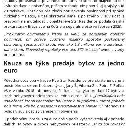
skutkov porušovania povinnosti pri správe cudzieho majetku, a tiež
krátenia dane a poistného, pričom rozhodnutie potvrdil aj Krajský súd
v Bratislave. Obžalobu pre zločin porušovania povinnosti pri správe
cudzieho majetku, a tiež skrátenia dane a poistného v súvislosti s
prevodmi nehnuteľností v objekte Five Star Residence, podala Krajská
prokuratúra v Bratislave na Kočnera separátne ešte vo februári 2023.
„Prokurátor obvinenému kladie za vinu, že porušením dôležitej
povinnosti pri správe cudzieho majetku spôsobil poškodenej
obchodnej spoločnosti škodu viac ako 1,8 milióna eur, a skrátením
dane škodu Slovenskej republiky viac ako 370-tisíc eur,“
uviedla vtedy
prokuratúra.
Kauza sa týka predaja bytov za jedno
euro
Pôvodná obžaloba v kauze Five Star Residence pre skrátenie dane a
poistného sa okrem Kočnera týka aj Jany Š., Viliama G. a Petra Z. Polícia
ešte v roku 2018 informovala, že kauza sa týka predaja 17 bytov a
troch nebytových priestorov za jedno euro s DPH.
„Predávajúca bola
spoločnosť, ktorej konateľom bol Peter Z. Kupujúcim v tomto prípade
bola firma, kde bol predsedom predstavenstva Marian K,“
informovala
polícia v súvislosti so vznesením obvinenia.
K podobnému predaju za euro došlo podľa vyšetrovateľa aj v prípade
ďalších 14 bytov a dvoch nebytových priestorov.
„Aj tu bol rovnaký