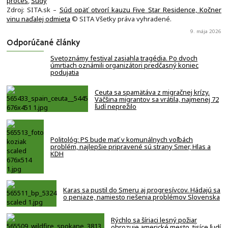
proces
,
Súdy
Zdroj: SITA.sk –
Súd opäť otvorí kauzu Five Star Residence, Kočner
vinu naďalej odmieta
© SITA Všetky práva vyhradené.
9. mája 2026
Odporúčané články
Svetoznámy festival zasiahla tragédia. Po dvoch
úmrtiach oznámili organizátori predčasný koniec
podujatia
Ceuta sa spamätáva z migračnej krízy.
Väčšina migrantov sa vrátila, najmenej 72
ľudí neprežilo
Politológ: PS bude mať v komunálnych voľbách
problém, najlepšie pripravené sú strany Smer, Hlas a
KDH
Karas sa pustil do Smeru aj progresívcov. Hádajú sa
o peniaze, namiesto riešenia problémov Slovenska
Rýchlo sa šíriaci lesný požiar
ohrozuje americké mesto, tisíce ľudí