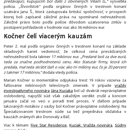
predávajúci, kupujúcim bol ďalší z obvinených Viliam G.,“
vysvetlila
polícia.
„Štvorlístok“
podľa orgánov činných v trestnom konaní
uzatvára Jana Š., ktorá zastupovala britskú spoločnosť, v prospech
ktorej boli zapísané záložné práva na spomínané nehnuteľnosti.
Záložné právo bolo podľa polície dôvodom uzatvorenia zmlúv o
postúpení pohľadávok v hodnote viac ako 36 miliónov eur.
Kočner čelí viacerým kauzám
Peter Z. mal podľa orgánov činných v trestnom konaní na základe
skladových kariet vedomosť, že celková cena prevádzaných
nehnuteľností bola takmer 17 miliónov eur.
„Predané boli za dve eurá,
teda za značne podhodnotenú cenu. Ako štatutár firmy, ktorá ich
predala, mal teda skrátiť daň o viac ako tri milióny eur, čo je 20 percent
z takmer 17 miliónov,“
dodala vtedy polícia.
Marian Kočner si momentálne odpykáva trest 19 rokov väzenia za
falšovanie miliónových televíznych zmeniek. V prípade
vraždy
investigatívneho novinára
Jána Kuciaka
bol už dvakrát neprávoplatne
oslobodený, najvyšší súd však zakaždým verdikt zrušil a koncom
januára začal vo veci v poradí tretí proces. V ďalšom prípade
takzvaných motákov z väzby bol Kočner právoplatne oslobodený. Na
Špecializovanom trestnom súde sa tiež prejednáva obžaloba v
kauzách známych ako Donovaly a Báč.
Viac k témam:
Five Star Residence
,
Kuciak: Vražda novinára
,
Súdny