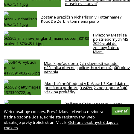
museli evakuovať
Zostane Brazílčan Richarlison v Tottenhame?
Kouč De Zerbi v tom nemá jasno
Hviezdny Messi sa
po strieborných MS
2026 vrátil do
zostavy Interu
Miami
Mladík počas obecných slávností napadol
náčelníka obecnej polície, hrozí mu až päť rokov
väzenia
Ako chcú riešiť odpad v Košiciach? Kandidáti na
primátora podporujú vážený zber, upozorňujú
však na prekážky
Požiare v Grécku sa vymkli spod
kontroly. Hasiči bojujú na viacerých
Zavrieť
Web obsahuje cookies. Prevádzkovateľ webu nezbiera
frontoch naraz
žiadne osobné údaje, ak nie ste registrovaný. Web
obsahuje prvky tretích strán. Viac k:
Ochrana osobných údajov a
cookies