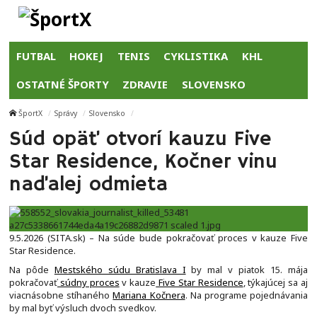
FUTBAL
HOKEJ
TENIS
CYKLISTIKA
KHL
OSTATNÉ ŠPORTY
ZDRAVIE
SLOVENSKO
ŠportX
Správy
Slovensko
Súd opäť otvorí kauzu Five
Star Residence, Kočner vinu
naďalej odmieta
9.5.2026 (SITA.sk) – Na súde bude pokračovať proces v kauze Five
Star Residence.
Na pôde
Mestského súdu Bratislava I
by mal v piatok 15. mája
pokračovať
súdny proces
v kauze
Five Star Residence
, týkajúcej sa aj
viacnásobne stíhaného
Mariana Kočnera
. Na programe pojednávania
by mal byť výsluch dvoch svedkov.