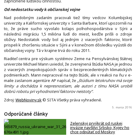
zapríčinené ľudskou činnosťou.
Od nedostatku vody k občianskej vojne
Nad podobným zadaním pracovali tiež tímy vedcov Kolumbijskej
univerzity a Kalifornskej univerzity v Santa Barbare, ktorí upozornili na
to, že práve sucho vyvolalo kolaps poľnohospodárstva v Sýrii a
následnú migráciu 1,5 milióna ľudí do miest, keďže prišli o zdroje
obživy. Nedostatok vody bol aj jedným z viacerých faktorov, ktoré
prispeli k zhoršeniu situácie v Sýrii a v konečnom dôsledku vyústili do
občianskej vojny. Tá v krajine trvá do roku 2011.
Riaditeľ centra pre výskum systémov Zeme na Pensylvánskej štátnej
univerzite Michael Mann uviedol, že zverejnená štúdia NASA je jednou
z viacerých znepokojujúcich správ o bezprecedentných klimatických
podmienkach. Mann nepracoval na tejto štúdii, ale v reakcii na ňu v e-
maile zaslanom agentúre AP napísal, že
„štúdium letokruhov má svoje
limity a dochádza k nepresnostiam, ale autori z tímu NASA urobili
dobrú robotu pri vyhodnotení faktorov neistoty“
.
Zdroj:
WebNoviny.sk
© SITA Všetky práva vyhradené.
5. marca 2016
Odporúčané články
Zelenskyj prvýkrát od ruskej
invázie navštívi Srbsko, Kyjev ho
chce odpútať od Moskvy