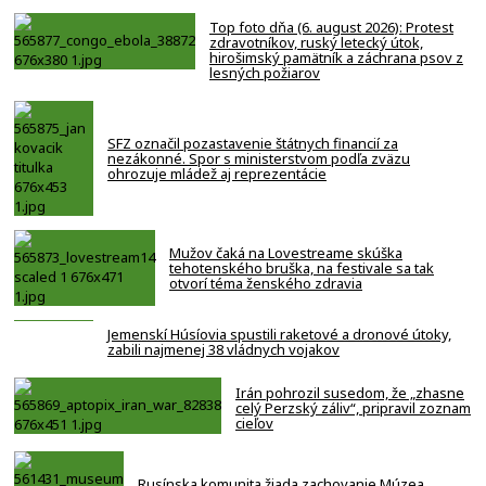
Top foto dňa (6. august 2026): Protest
zdravotníkov, ruský letecký útok,
hirošimský pamätník a záchrana psov z
lesných požiarov
SFZ označil pozastavenie štátnych financií za
nezákonné. Spor s ministerstvom podľa zväzu
ohrozuje mládež aj reprezentácie
Mužov čaká na Lovestreame skúška
tehotenského bruška, na festivale sa tak
otvorí téma ženského zdravia
Jemenskí Húsíovia spustili raketové a dronové útoky,
zabili najmenej 38 vládnych vojakov
Irán pohrozil susedom, že „zhasne
celý Perzský záliv“, pripravil zoznam
cieľov
Rusínska komunita žiada zachovanie Múzea