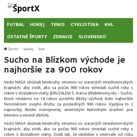
FUTBAL
HOKEJ
TENIS
CYKLISTIKA
KHL
OSTATNÉ ŠPORTY
ZDRAVIE
SLOVENSKO
ŠportX
Správy
Svet
Sucho na Blízkom východe je
najhoršie za 900 rokov
Vedci NASA skúmali letokruhy stromov vo viacerých stredomorských
krajinách, aby zistili, ako sa počas 900 rokov striedali suché roky s
rokmi s dostatkom vlahy. JERUZALEM 5. marca (WebNoviny.sk) – Sucho,
ktoré nedávno na 14 rokov postihlo Blízky východ, bolo najhorším
fenoménom svojho druhu za posledných 900 rokov. Vyplýva to z
najnovšej štúdie zverejnenej americkým Národným úradom pre
letectvo a vesmír (NASA).
Vedci NASA skúmali letokruhy stromov vo viacerých stredomorských
krajinách, aby zistili, ako sa počas 900 rokov striedali suché roky s
rokmi s dostatkom vlahy. Zistili tak, že obdobie v intervale od roku