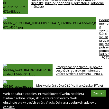
rusínskej kultúry, podporili ju primátori aj odborné
inštitúcie
Podpí
memo
o
spolup
štát c
využiť
prepa
majeto
potrav
pomoc
ľudí v
– FOT
Progresívci spochybňujú pôvod
cestných radarov, ministerstvo
vnútra tvrdenia odmieta – VIDEO
Moskva bráni bývalú šéfku francúzskej RT, jej
vyhostenie z krajiny nazvala
„prenasledovaním“
Zavrieť
Web obsahuje cookies. Prevádzkovateľ webu nezbiera
žiadne osobné údaje, ak nie ste registrovaný. Web
obsahuje prvky tretích strán. Viac k:
Ochrana osobných údajov a
cookies