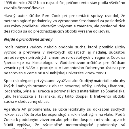
1998 do roku 2012 bolo najsuchšie, pričom tento stav podľa všetkého
zavinila činnosť človeka.
Hlavný autor štúdie Ben Cook pri prezentácii správy uviedol, že
meteorologické podmienky vo východnom Stredomorí za posledných
900 rokov podliehali viacerým vplyvom a zmenám, ale posledné dve
desaťročia sa od predchádzajúcich období výrazne odlišovali.
Nejde o prirodzené zmeny
Podľa názoru vedcov nebolo obdobie sucha, ktoré postihlo Blízky
východ a pretrváva v niektorých oblastiach aj naďalej, súčasťou
prirodzených prírodných zmien pozorovateľných v regióne. Cook sa
špecializuje na klimatológiu v Goddardovom inštitúte pre štúdium
vesmíru pri NASA a pracuje aj v Lamontovho-Dohertyho ústavu pre
pozorovanie Zeme pri Kolumbijskej univerzite v New Yorku.
Spolu s kolegami pri výskume využívali ako študijný materiál letokruhy
živých i mŕtvych stromov z oblasti severnej Afriky, Grécka, Libanonu,
Jordánska, Sýrie a Turecka a porovnali ich s materiálom zo Španielska,
juhu Francúzska a Talianska, aby takto dospeli k frekvencii období
sucha v sledovanej oblasti.
Agentúra AP pripomenula, že úzke letokruhy sú dôkazom suchých
rokov, zatiaľ čo široké korešpondujú s rokmi bohatými na vlahu. Podľa
Cooka k podobným záverom ako jeho tím dospeli i iní vedci: aj z ich
štúdií vyplýva, že výnimočné meteorologické podmienky sú