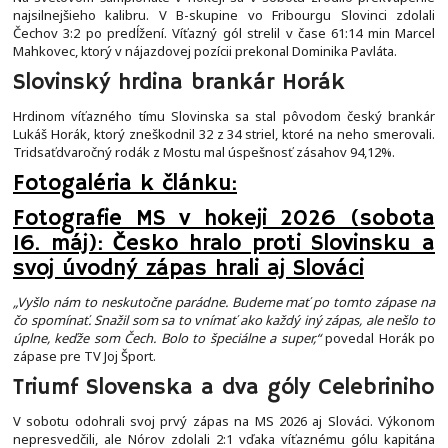
najsilnejšieho kalibru. V B-skupine vo Fribourgu Slovinci zdolali
Čechov 3:2 po predĺžení. Víťazný gól strelil v čase 61:14 min Marcel
Mahkovec, ktorý v nájazdovej pozícii prekonal Dominika Pavláta.
Slovinský hrdina brankár Horák
Hrdinom víťazného tímu Slovinska sa stal pôvodom český brankár
Lukáš Horák, ktorý zneškodnil 32 z 34 striel, ktoré na neho smerovali.
Tridsaťdvaročný rodák z Mostu mal úspešnosť zásahov 94,12%.
Fotogaléria k článku:
Fotografie MS v hokeji 2026 (sobota
16. máj): Česko hralo proti Slovinsku a
svoj úvodný zápas hrali aj Slováci
„Vyšlo nám to neskutočne parádne. Budeme mať po tomto zápase na
čo spomínať. Snažil som sa to vnímať ako každý iný zápas, ale nešlo to
úplne, keďže som Čech. Bolo to špeciálne a super,“
povedal Horák po
zápase pre TV Joj Šport.
Triumf Slovenska a dva góly Celebriniho
V sobotu odohrali svoj prvý zápas na MS 2026 aj Slováci. Výkonom
nepresvedčili, ale Nórov zdolali 2:1 vďaka víťaznému gólu kapitána