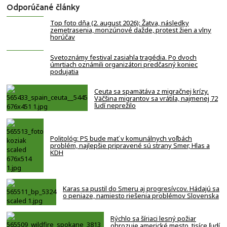
Odporúčané články
Top foto dňa (2. august 2026): Žatva, následky
zemetrasenia, monzúnové dažde, protest žien a vlny
horúčav
Svetoznámy festival zasiahla tragédia. Po dvoch
úmrtiach oznámili organizátori predčasný koniec
podujatia
Ceuta sa spamätáva z migračnej krízy.
Väčšina migrantov sa vrátila, najmenej 72
ľudí neprežilo
Politológ: PS bude mať v komunálnych voľbách
problém, najlepšie pripravené sú strany Smer, Hlas a
KDH
Karas sa pustil do Smeru aj progresívcov. Hádajú sa
o peniaze, namiesto riešenia problémov Slovenska
Rýchlo sa šíriaci lesný požiar
ohrozuje americké mesto, tisíce ľudí