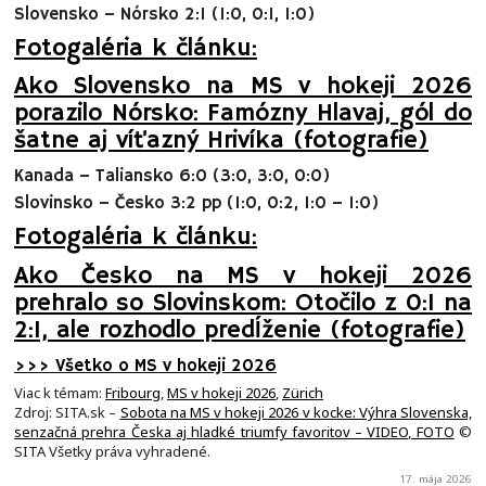
Slovensko – Nórsko 2:1 (1:0, 0:1, 1:0)
Fotogaléria k článku:
Ako Slovensko na MS v hokeji 2026
porazilo Nórsko: Famózny Hlavaj, gól do
šatne aj víťazný Hrivíka (fotografie)
Kanada – Taliansko 6:0 (3:0, 3:0, 0:0)
Slovinsko – Česko 3:2 pp (1:0, 0:2, 1:0 – 1:0)
Fotogaléria k článku:
Ako Česko na MS v hokeji 2026
prehralo so Slovinskom: Otočilo z 0:1 na
2:1, ale rozhodlo predĺženie (fotografie)
>>> Všetko o MS v hokeji 2026
Viac k témam:
Fribourg
,
MS v hokeji 2026
,
Zürich
Zdroj: SITA.sk –
Sobota na MS v hokeji 2026 v kocke: Výhra Slovenska,
senzačná prehra Česka aj hladké triumfy favoritov – VIDEO, FOTO
©
SITA Všetky práva vyhradené.
17. mája 2026