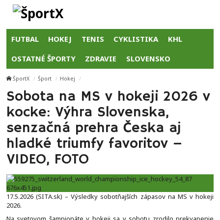
FUTBAL
HOKEJ
TENIS
CYKLISTIKA
KHL
OSTATNÉ ŠPORTY
ZDRAVIE
SLOVENSKO
ŠportX
Šport
Hokej
Sobota na MS v hokeji 2026 v
kocke: Výhra Slovenska,
senzačná prehra Česka aj
hladké triumfy favoritov –
VIDEO, FOTO
17.5.2026 (SITA.sk) – Výsledky sobotňajších zápasov na MS v hokeji
2026.
Na svetovom šampionáte v hokeji sa v sobotu zrodilo prekvapenie