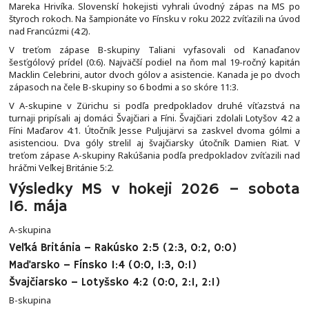
Mareka Hrivíka. Slovenskí hokejisti vyhrali úvodný zápas na MS po
štyroch rokoch. Na šampionáte vo Fínsku v roku 2022 zvíťazili na úvod
nad Francúzmi (4:2).
V treťom zápase B-skupiny Taliani vyfasovali od Kanaďanov
šesťgólový prídel (0:6). Najväčší podiel na ňom mal 19-ročný kapitán
Macklin Celebrini, autor dvoch gólov a asistencie. Kanada je po dvoch
zápasoch na čele B-skupiny so 6 bodmi a so skóre 11:3.
V A-skupine v Zürichu si podľa predpokladov druhé víťazstvá na
turnaji pripísali aj domáci Švajčiari a Fíni. Švajčiari zdolali Lotyšov 4:2 a
Fíni Maďarov 4:1. Útočník Jesse Puljujärvi sa zaskvel dvoma gólmi a
asistenciou. Dva góly strelil aj švajčiarsky útočník Damien Riat. V
treťom zápase A-skupiny Rakúšania podľa predpokladov zvíťazili nad
hráčmi Veľkej Británie 5:2.
Výsledky MS v hokeji 2026 – sobota
16. mája
A-skupina
Veľká Británia – Rakúsko 2:5 (2:3, 0:2, 0:0)
Maďarsko – Fínsko 1:4 (0:0, 1:3, 0:1)
Švajčiarsko – Lotyšsko 4:2 (0:0, 2:1, 2:1)
B-skupina