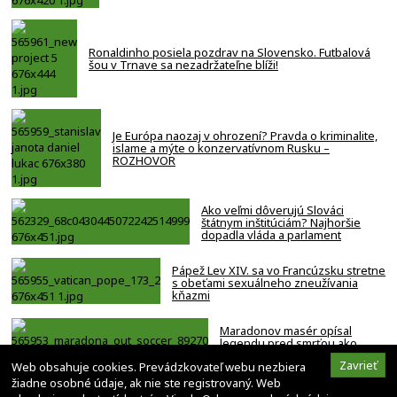
Ronaldinho posiela pozdrav na Slovensko. Futbalová
šou v Trnave sa nezadržateľne blíži!
Je Európa naozaj v ohrození? Pravda o kriminalite,
islame a mýte o konzervatívnom Rusku –
ROZHOVOR
Ako veľmi dôverujú Slováci
štátnym inštitúciám? Najhoršie
dopadla vláda a parlament
Pápež Lev XIV. sa vo Francúzsku stretne
s obeťami sexuálneho zneužívania
kňazmi
Maradonov masér opísal
legendu pred smrťou ako
bezmocnú a rezignovanú
Zavrieť
Web obsahuje cookies. Prevádzkovateľ webu nezbiera
osobu
žiadne osobné údaje, ak nie ste registrovaný. Web