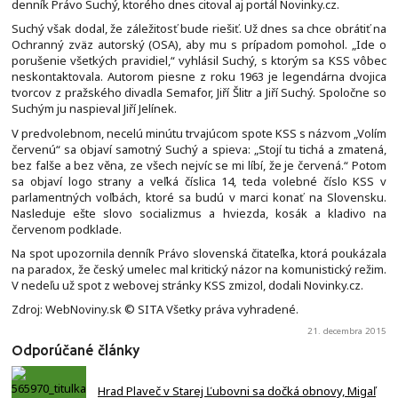
denník Právo Suchý, ktorého dnes citoval aj portál Novinky.cz.
Suchý však dodal, že záležitosť bude riešiť. Už dnes sa chce obrátiť na
Ochranný zväz autorský (OSA), aby mu s prípadom pomohol. „Ide o
porušenie všetkých pravidiel,“ vyhlásil Suchý, s ktorým sa KSS vôbec
neskontaktovala. Autorom piesne z roku 1963 je legendárna dvojica
tvorcov z pražského divadla Semafor, Jiří Šlitr a Jiří Suchý. Spoločne so
Suchým ju naspieval Jiří Jelínek.
V predvolebnom, necelú minútu trvajúcom spote KSS s názvom „Volím
červenú“ sa objaví samotný Suchý a spieva: „Stojí tu tichá a zmatená,
bez falše a bez věna, ze všech nejvíc se mi líbí, že je červená.“ Potom
sa objaví logo strany a veľká číslica 14, teda volebné číslo KSS v
parlamentných voľbách, ktoré sa budú v marci konať na Slovensku.
Nasleduje ešte slovo socializmus a hviezda, kosák a kladivo na
červenom podklade.
Na spot upozornila denník Právo slovenská čitateľka, ktorá poukázala
na paradox, že český umelec mal kritický názor na komunistický režim.
V nedeľu už spot z webovej stránky KSS zmizol, dodali Novinky.cz.
Zdroj: WebNoviny.sk © SITA Všetky práva vyhradené.
21. decembra 2015
Odporúčané články
Hrad Plaveč v Starej Ľubovni sa dočká obnovy, Migaľ