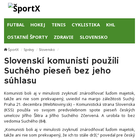
FUTBAL
HOKEJ
TENIS
CYKLISTIKA
KHL
OSTATNÉ ŠPORTY
ZDRAVIE
SLOVENSKO
ŠportX
Správy
Slovensko
Slovenskí komunisti použili
Suchého pieseň bez jeho
súhlasu
Komunisti boli aj v minulosti zvyknutí znárodňovať ľuďom majetok,
takže ani nie som prekvapený, uviedol na margo záležitosti Suchý.
Praha 21. decembra (WebNoviny.sk) – Komunistická strana Slovenska
(KSS) použila vo svojom predvolebnom spote pieseň českých
umelcov Jiřího Šlitra a Jiřího Suchého Zčervená. A urobila to bez
vedomia Suchého (84).
„Komunisti boli aj v minulosti zvyknutí znárodňovať ľuďom majetok,
takže ani nie som prekvapený, že ich to stále drží,“ povedal pre český