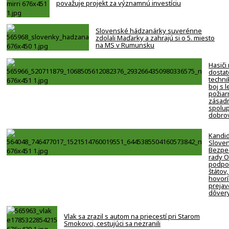
považuje projekt za významnú investíciu
Slovenské hádzanárky suverénne
zdolali Maďarky a zahrajú si o 5. miesto
na MS v Rumunsku
Hasiči
dostat
techni
boj s 
požiar
zásadn
spolup
dobro
Kandi
Slove
Bezpe
rady 
podpor
štátov,
hovorí
prejav
dôver
Vlak sa zrazil s autom na priecestí pri Starom
Smokovci, cestujúci sa nezranili